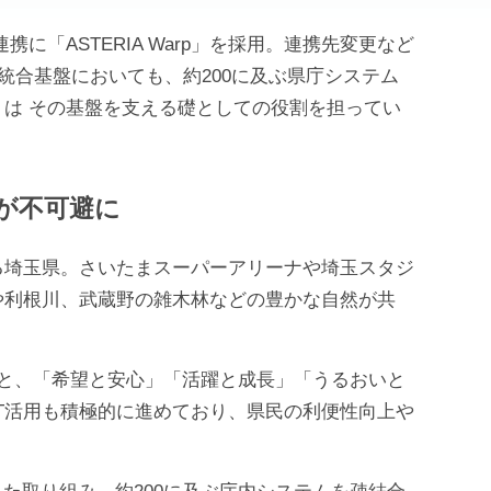
「ASTERIA Warp」を採用。連携先変更など
統合基盤においても、約200に及ぶ県庁システム
p」は その基盤を支える礎としての役割を担ってい
新が不可避に
る埼玉県。さいたまスーパーアリーナや埼玉スタジ
川や利根川、武蔵野の雑木林などの豊かな自然が共
もと、「希望と安心」「活躍と成長」「うるおいと
CT活用も積極的に進めており、県民の利便性向上や
た取り組み。約200に及ぶ庁内システムを疎結合