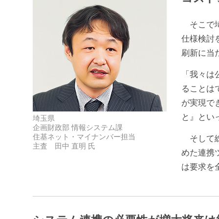
そこで埼
仕様検討
刷新に当
「我々は
ることは
が実現で
と』とい
埼玉県
企画財政部 情報システム課
住基ネット・マイナンバー担当
そして総
主査 田中 直明 氏
めた連携
は要求を