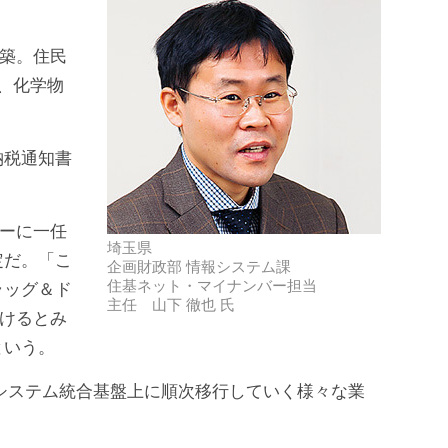
構築。住民
、化学物
納税通知書
ダーに一任
埼玉県
定だ。「こ
企画財政部 情報システム課
住基ネット・マイナンバー担当
ラッグ＆ド
主任 山下 徹也 氏
いけるとみ
という。
後システム統合基盤上に順次移行していく様々な業