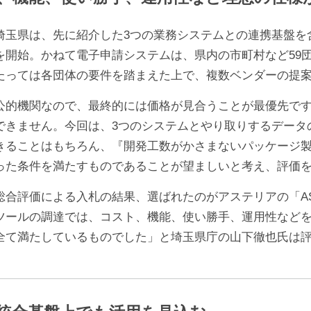
玉県は、先に紹介した3つの業務システムとの連携基盤を
を開始。かねて電子申請システムは、県内の市町村など59
たっては各団体の要件を踏まえた上で、複数ベンダーの提
公的機関なので、最終的には価格が見合うことが最優先で
できません。今回は、3つのシステムとやり取りするデータ
きることはもちろん、『開発工数がかさまないパッケージ
った条件を満たすものであることが望ましいと考え、評価
合評価による入札の結果、選ばれたのがアステリアの「ASTE
ツールの調達では、コスト、機能、使い勝手、運用性などを総合
全て満たしているものでした」と埼玉県庁の山下徹也氏は