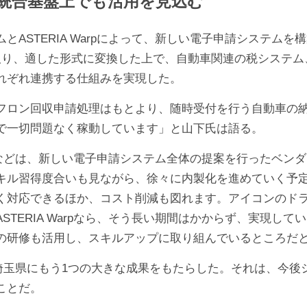
統合基盤上でも活用を見込む
STERIA Warpによって、新しい電子申請システムを
取り、適した形式に変換した上で、自動車関連の税システム
れぞれ連携する仕組みを実現した。
フロン回収申請処理はもとより、随時受付を行う自動車の
で一切問題なく稼動しています」と山下氏は語る。
運用などは、新しい電子申請システム全体の提案を行ったベン
キル習得度合いも見ながら、徐々に内製化を進めていく予
く対応できるほか、コスト削減も図れます。アイコンのド
TERIA Warpなら、そう長い期間はかからず、実現して
の研修も活用し、スキルアップに取り組んでいるところだ
功は、埼玉県にもう1つの大きな成果をもたらした。それは、今
ことだ。