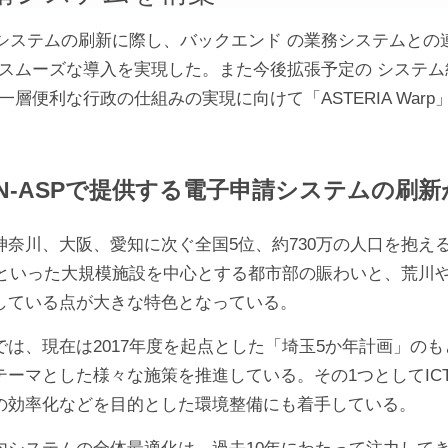
テムの刷新に際し、バックエンド の業務システムとの連携に
スムーズな導入を実現した。また今後拡張予定の システム
層便利な行政の仕組みの実現に向けて「ASTERIA War
AN-ASPで提供する電子申請システムの刷
奈川、大阪、愛知に次ぐ全国5位、約730万の人口を抱え
02といった大規模施設を中心とする都市部の賑わいと、荒
している点が大きな特色となっている。
は、現在は2017年度を起点とした「埼玉5か年計画」の
テーマとした様々な施策を推進している。その1つとしてI
の効率化などを目的とした環境整備にも着手している。
内システムの全体最適化は、過去10年にわたって注力してき