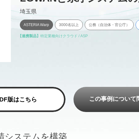
埼玉県
ASTERIA Warp
3000名以上
公務（自治体・官公庁）
【連携製品】
特定業種向けクラウド / ASP
この事例について
PDF版はこちら
請システムを構築