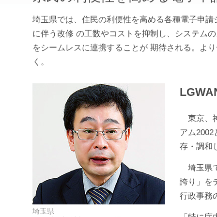
埼玉県では、住民の利便性を高める各種電子申請シス
に伴う改修 の工数やコストを抑制し、システムの
をシームレスに連携することが 期待される。より一
く。
LGW
東京、神
アム20
存・調和
埼玉県で
誇り」を
行政事務
埼玉県
「特に庁