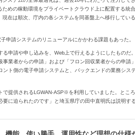
るための稼動環境をプライベートクラウド上に配置する統
、現在は順次、庁内の各システムを同基盤上へ移行してい
電子申請システムのリニューアルにかかわる課題もあった。
る申請や申し込みを、Web上で行えるようにしたものだ
扱事業者からの申請」および「フロン回収業者からの申請」
ロント側の電子申請システムと、バックエンドの業務シス
で提供されるLGWAN-ASP※を利用していました。と
必要に迫られたのです」と埼玉県庁の田中直明氏は説明す
、機能、使い勝手、運用性など理想の仕様がAS