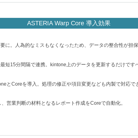
ASTERIA Warp Core 導入効果
不要に。人為的なミスもなくなったため、データの整合性が担
短15分間隔で連携。kintone上のデータを更新するだけで
toneとCoreを導入。処理の修正や項目変更なども内製で対応
計し、営業判断の材料となるレポート作成をCoreで自動化。