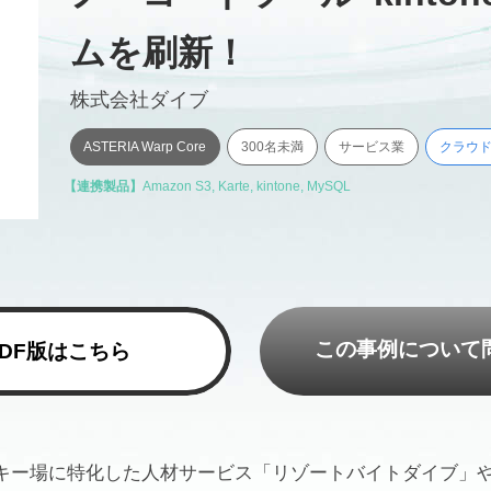
ムを刷新！
株式会社ダイブ
ASTERIA Warp Core
300名未満
サービス業
クラウ
【連携製品】
Amazon S3
,
Karte
,
kintone
,
MySQL
この事例について
PDF版はこちら
キー場に特化した人材サービス「リゾートバイトダイブ」や