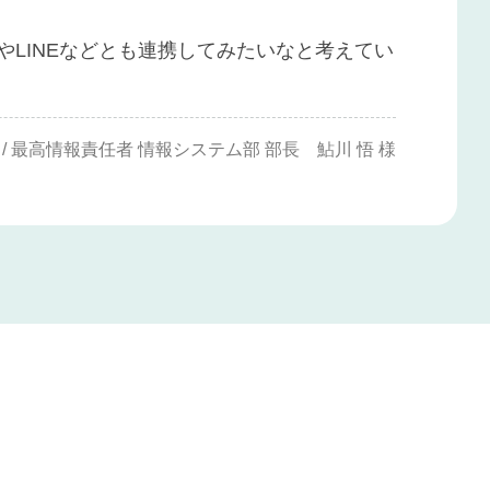
ダーやLINEなどとも連携してみたいなと考えてい
O / 最高情報責任者 情報システム部 部長 鮎川 悟 様