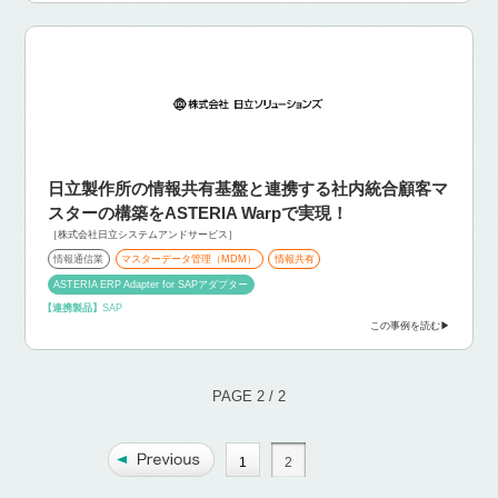
日立製作所の情報共有基盤と連携する
社内統合顧客マ
スターの構築をASTERIA Warpで実現！
［株式会社日立システムアンドサービス］
情報通信業
マスターデータ管理（MDM）
情報共有
ASTERIA ERP Adapter for SAPアダプター
【連携製品】
SAP
この事例を読む
PAGE 2 / 2
1
2