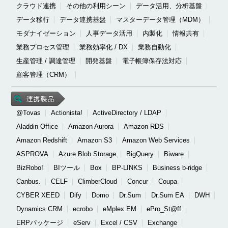
クラウド連携
その他の利用シーン
データ活用、分析基盤
データ移行
データ連携基盤
マスターデータ管理（MDM）
モダナイゼーション
人事データ活用
内製化
情報共有
業務プロセス管理
業務効率化 / DX
業務自動化
生産管理 / 調達管理
開発基盤
電子帳簿保存法対応
顧客管理（CRM）
@Tovas
Actionista!
ActiveDirectory / LDAP
Aladdin Office
Amazon Aurora
Amazon RDS
Amazon Redshift
Amazon S3
Amazon Web Services
ASPROVA
Azure Blob Storage
BigQuery
Biware
BizRobo!
BIツール
Box
BP-LINKS
Business b-ridge
Canbus.
CELF
ClimberCloud
Concur
Coupa
CYBER XEED
Dify
Domo
Dr.Sum
Dr.Sum EA
DWH
Dynamics CRM
ecrobo
eMplex EM
ePro_St@ff
ERPパッケージ
eServ
Excel / CSV
Exchange