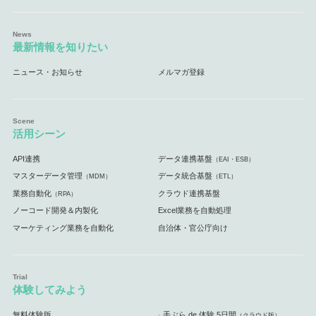
最新情報を知りたい
ニュース・お知らせ
メルマガ登録
活用シーン
API連携
データ連携基盤
（EAI・ESB）
マスターデータ管理
データ統合基盤
（MDM）
（ETL）
業務自動化
クラウド連携基盤
（RPA）
ノーコード開発＆内製化
Excel業務を自動処理
マーケティング業務を自動化
自治体・官公庁向け
体験してみよう
無料体験版
手ぶら de 体験 5日間
（クラウド版）