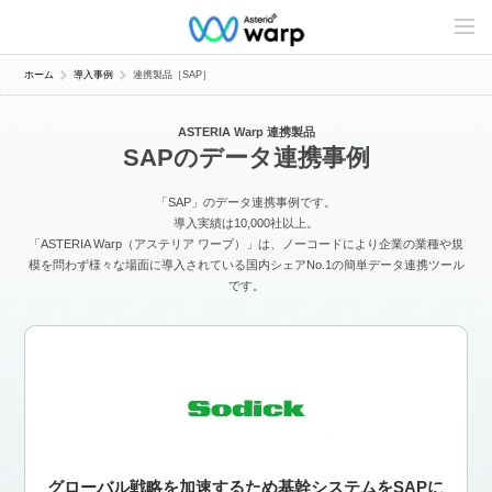
C
o
n
t
ホーム
導入事例
連携製品［SAP］
e
n
t
ASTERIA Warp 連携製品
s
SAPのデータ連携事例
L
i
n
「SAP」のデータ連携事例です。
e
u
導入実績は10,000社以上。
p
「ASTERIA Warp（アステリア ワープ）」は、ノーコードにより企業の業種や規
模を問わず様々な場面に導入されている国内シェアNo.1の簡単データ連携ツール
です。
グローバル戦略を加速するため基幹システムをSAPに