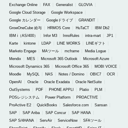
Exchange Online
FAX
Generalist
GLOVIA
Google Cloud Storage
Google Workspace
Google カレンダー
Googleドライブ
GRANDIT
GrowOneCube 給与
HRMOS Core
HuTaCT
IBM Db2
IBM i（AS/400）
Infor M3
InnoRules
intra-mart
JP1
Karte
kintone
LDAP
LINE WORKS
LINEギフト
Marketo Engage
MAツール
mcframe
Media Logue
Mendix
MES
Microsoft 365 Outlook
Microsoft Azure
Microsoft Dynamics 365
Microsoft Office 365
MOBI VOICE
Moodle
MySQL
NAS
Notes / Domino
OBIC7
OCR
OpenAI
Oracle
Oracle Exadata
Oracle NetSuite
OutSystems
PDF
PHONE APPLI
Platio
PLM
POSレジシステム
Power Platform
PROACTIVE
ProActive E2
QuickBooks
Salesforce.com
Sansan
SAP
SAP Ariba
SAP Concur
SAP HANA
SAP S/4HANA
ServAir
ServiceNow
SFAツール