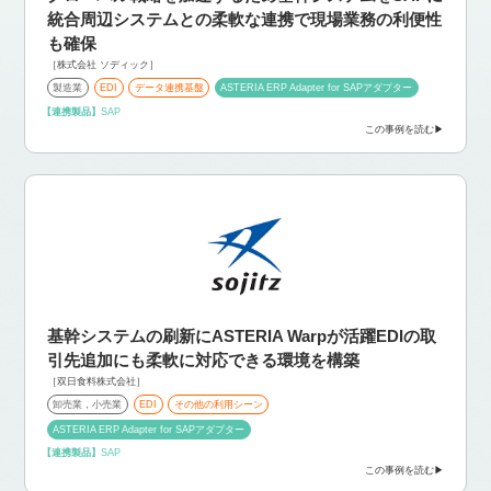
統合
周辺システムとの柔軟な連携で現場業務の利便性
も確保
［株式会社 ソディック］
製造業
EDI
データ連携基盤
ASTERIA ERP Adapter for SAPアダプター
【連携製品】
SAP
この事例を読む
基幹システムの刷新にASTERIA Warpが活躍
EDIの取
引先追加にも柔軟に対応できる環境を構築
［双日食料株式会社］
卸売業，小売業
EDI
その他の利用シーン
ASTERIA ERP Adapter for SAPアダプター
【連携製品】
SAP
この事例を読む