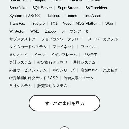
SharePoint
Shopify
Slack
SmartHR
Snipe-IT
Snowflake
SQL Server
SuperStream
SVF archiver
System i（AS/400)
Tableau
Teams
TimeAsset
TransFax
Trustpro
TX1
Veson IMOS Platform
Web
WinActor
WMS
Zabbix
オープンデータ
サブスクストア
ジョブカンワークフロー
スーパーカクテル
タイムカードシステム
ファイネット
ファイル
まいと～く
メール
メインフレーム
リシテア
会計システム
勘定奉行クラウド
基幹システム
外部サービスシステム
奉行シリーズ
店舗matic
楽楽精算
特定業種向けクラウド / ASP
統合人事システム
自社システム
販売管理システム
すべての事例を見る