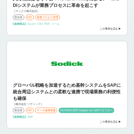
DIシステムが業務プロセスに革命を起こす
［マックス株式会社］
製造業
EDI
業務プロセス管理
【連携製品】
Excel / CSV, PDF, メール
この事例を読む
グローバル戦略を加速するため基幹システムをSAPに
統合
周辺システムとの柔軟な連携で現場業務の利便性
も確保
［株式会社 ソディック］
製造業
EDI
データ連携基盤
ASTERIA ERP Adapter for SAPアダプター
【連携製品】
SAP
この事例を読む