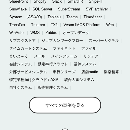
SharePoint
Shopify
Slack
SmartHR
Snipe-IT
Snowflake
SQL Server
SuperStream
SVF archiver
System i（AS/400)
Tableau
Teams
TimeAsset
TransFax
Trustpro
TX1
Veson IMOS Platform
Web
WinActor
WMS
Zabbix
オープンデータ
サブスクストア
ジョブカンワークフロー
スーパーカクテル
タイムカードシステム
ファイネット
ファイル
まいと～く
メール
メインフレーム
リシテア
会計システム
勘定奉行クラウド
基幹システム
外部サービスシステム
奉行シリーズ
店舗matic
楽楽精算
特定業種向けクラウド / ASP
統合人事システム
自社システム
販売管理システム
すべての事例を見る