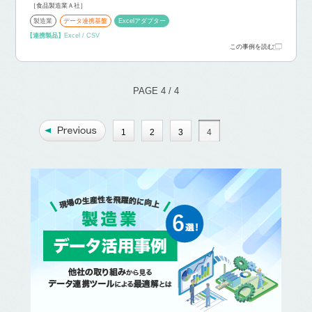
［食品製造業Ａ社］
製造業
データ連携基盤
Excelアダプター
【連携製品】
Excel / CSV
この事例を読む
PAGE 4 / 4
1
2
3
4