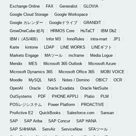
Exchange Online
FAX
Generalist
GLOVIA
Google Cloud Storage
Google Workspace
Google カレンダー
Googleドライブ
GRANDIT
GrowOneCube 給与
HRMOS Core
HuTaCT
IBM Db2
IBM i（AS/400）
Infor M3
InnoRules
intra-mart
JP1
Karte
kintone
LDAP
LINE WORKS
LINEギフト
Marketo Engage
MAツール
mcframe
Media Logue
Mendix
MES
Microsoft 365 Outlook
Microsoft Azure
Microsoft Dynamics 365
Microsoft Office 365
MOBI VOICE
Moodle
MySQL
NAS
Notes / Domino
OBIC7
OCR
OpenAI
Oracle
Oracle Exadata
Oracle NetSuite
OutSystems
PDF
PHONE APPLI
Platio
PLM
POSレジシステム
Power Platform
PROACTIVE
ProActive E2
QuickBooks
Salesforce.com
Sansan
SAP
SAP Ariba
SAP Concur
SAP HANA
SAP S/4HANA
ServAir
ServiceNow
SFAツール