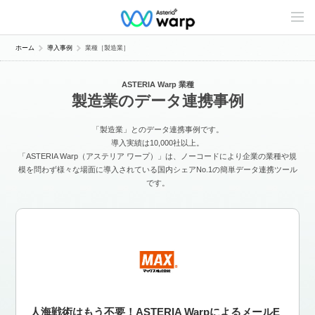
C
o
n
t
ホーム
導入事例
業種［製造業］
e
n
t
ASTERIA Warp 業種
s
製造業のデータ連携事例
L
i
n
「製造業」とのデータ連携事例です。
e
u
導入実績は10,000社以上。
p
「ASTERIA Warp（アステリア ワープ）」は、ノーコードにより企業の業種や規
模を問わず様々な場面に導入されている国内シェアNo.1の簡単データ連携ツール
です。
人海戦術はもう不要！ASTERIA WarpによるメールE