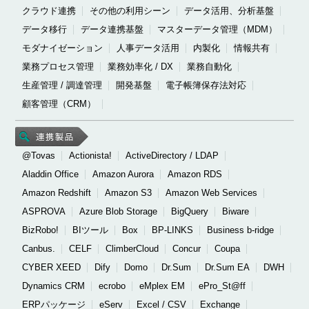
クラウド連携
その他の利用シーン
データ活用、分析基盤
データ移行
データ連携基盤
マスターデータ管理（MDM）
モダナイゼーション
人事データ活用
内製化
情報共有
業務プロセス管理
業務効率化 / DX
業務自動化
生産管理 / 調達管理
開発基盤
電子帳簿保存法対応
顧客管理（CRM）
@Tovas
Actionista!
ActiveDirectory / LDAP
Aladdin Office
Amazon Aurora
Amazon RDS
Amazon Redshift
Amazon S3
Amazon Web Services
ASPROVA
Azure Blob Storage
BigQuery
Biware
BizRobo!
BIツール
Box
BP-LINKS
Business b-ridge
Canbus.
CELF
ClimberCloud
Concur
Coupa
CYBER XEED
Dify
Domo
Dr.Sum
Dr.Sum EA
DWH
Dynamics CRM
ecrobo
eMplex EM
ePro_St@ff
ERPパッケージ
eServ
Excel / CSV
Exchange