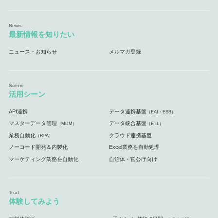
最新情報を知りたい
ニュース・お知らせ
メルマガ登録
活用シーン
API連携
データ連携基盤
（EAI・ESB）
マスターデータ管理
データ統合基盤
（MDM）
（ETL）
業務自動化
クラウド連携基盤
（RPA）
ノーコード開発＆内製化
Excel業務を自動処理
マーケティング業務を自動化
自治体・官公庁向け
体験してみよう