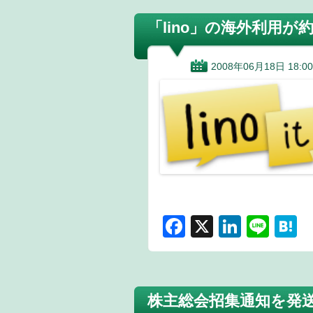
「lino」の海外利用が
2008年06月18日 18:00
F
X
Li
Li
H
a
n
n
a
c
k
e
e
e
e
n
株主総会招集通知を発