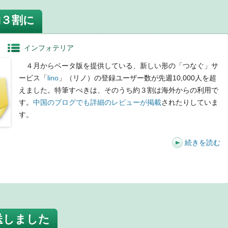
約３割に
インフォテリア
４月からベータ版を提供している、新しい形の「つなぐ」サ
ービス「
lino
」（リノ）の登録ユーザー数が先週10,000人を超
えました。特筆すべきは、そのうち約３割は海外からの利用で
す。
中国のブログでも詳細のレビューが掲載
されたりしていま
す。
続きを読む
t
送しました