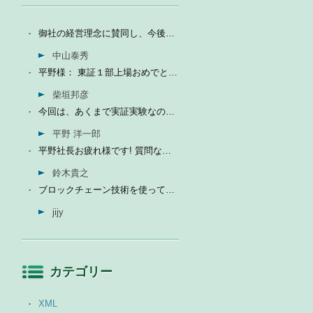
御社の経営理念に賛同し、今後の成長を期待して今日微量なが...
中山泰秀
平野様： 東証１部上場おめでとうございます。ひとえに平...
柴垣邦彦
今回は、あくまで実証実験なので、当社の売上に関しては未定...
平野 洋一郎
平野社長お疲れ様です! 質問なんですが、インフォテリアはソ...
鈴木貴之
ブロックチェーン技術を使って、現状それなりに触れる機会が...
jijy
カテゴリー
XML