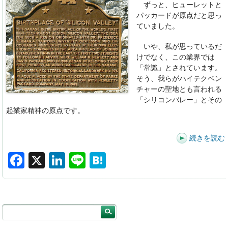
ずっと、ヒューレットと
o
パッカードが原点だと思っ
k
ていました。
いや、私が思っているだ
けでなく、この業界では
「常識」とされています。
そう、我らがハイテクベン
チャーの聖地とも言われる
「シリコンバレー」とその
起業家精神の原点です。
続きを読む
F
X
Li
Li
H
a
n
n
at
c
k
e
e
e
e
n
b
dI
a