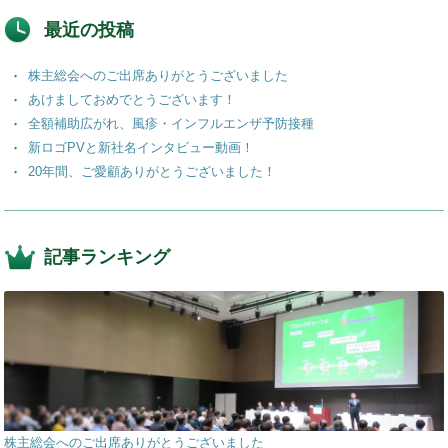
o
n
最近の投稿
o
株主総会へのご出席ありがとうございました
k
あけましておめでとうございます！
全額補助広がれ、風疹・インフルエンザ予防接種
新ロゴPVと新社名インタビュー動画！
20年間、ご愛顧ありがとうございました！
記事ランキング
株主総会へのご出席ありがとうございました