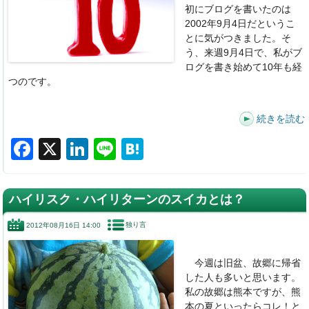
初にブログを書いたのは
2002年9月4日だというこ
とに気がつきました。そ
う、来週9月4日で、私がブ
ログを書き始めて10年も経
つのです。
続きを読む
F
X
Li
Li
H
a
n
n
at
c
k
e
e
ハイリスク・ハイリターンのスイカとは？
e
e
n
独り言
2012年08月16日 14:00
b
dI
a
o
n
今週は旧盆、故郷に帰省
o
した人も多いと思います。
私の故郷は熊本ですが、熊
k
本の夏といったらコレ！と