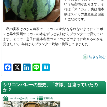
いう名産物があります。そ
れは「スイカ」。実は熊本
県はスイカの生産量全国第
１位なのです。
私の実家はみかん農家で、ミカンの栽培を忘れないようにデコポ
ンと早生温州のミカンの木をずっと以前からプランターで育ててい
ます。そこで、息子に熊本名産のスイカがどのように出来るのかを
見せたくて5年前からプランター栽培に挑戦してきました。
続きを読む
F
X
Li
Li
H
a
n
n
at
c
k
e
e
シリコンバレーの歴史、「常識」は違っていたの
e
e
n
か？
b
dI
a
業界動向
2012年08月02日 15:00
o
n