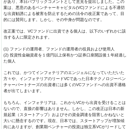
があり、本日パブリックコメントとして意見を提出しました。この
案は、悪意のあるベンチャーキャピタル(VC)ファンドによる不適切
な出資勧誘による被害を防止するための法令の改正案であって、目
的には賛同します。しかし、その中身が問題なのです。
改正案では、VCファンドに出資できる個人は、以下のいずれかに該
当する人に限定されます。
(1) ファンドの運用者、ファンドの運用者の役員および使用人
(2) 投資性金融資産を１億円以上保有かつ証券口座開設後１年経過し
た個人
これでは、かつてインフォテリアのエンジェルになっていただいた
方々や、インフォテリアのリードVCであった日本テクノロジーベン
チャーパートナーズの出資者には多くのVCファンドへの出資不適格
者が出てしまいます。
もちろん、インフォテリアは、これからVCから出資を受けることは
ないので、直接の影響はありません。しかし、この改正は日本の新
規起業（スタートアップ）およびその資金調達を阻害しかねないと
大いに懸念するのです。現在、日本では、スタートアップが増加傾
向にありますが、創業期ベンチャーの投資は独立系VCがリードして