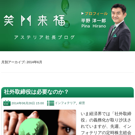
月別アーカイブ:
2014年6月
社外取締役は必要なのか？
インフォテリア
経営
2014年06月26日 15:00
いま経済界では「社外取締
役」の義務化が取り沙汰さ
れていますが、先週、イン
フォテリアの定時株主総会