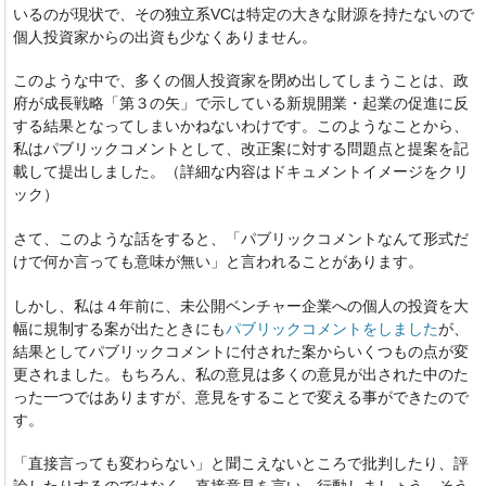
いるのが現状で、その独立系VCは特定の大きな財源を持たないので
個人投資家からの出資も少なくありません。
このような中で、多くの個人投資家を閉め出してしまうことは、政
府が成長戦略「第３の矢」で示している新規開業・起業の促進に反
する結果となってしまいかねないわけです。このようなことから、
私はパブリックコメントとして、改正案に対する問題点と提案を記
載して提出しました。（詳細な内容はドキュメントイメージをクリ
ック）
さて、このような話をすると、「パブリックコメントなんて形式だ
けで何か言っても意味が無い」と言われることがあります。
しかし、私は４年前に、未公開ベンチャー企業への個人の投資を大
幅に規制する案が出たときにも
パブリックコメントをしました
が、
結果としてパブリックコメントに付された案からいくつもの点が変
更されました。もちろん、私の意見は多くの意見が出された中のた
った一つではありますが、意見をすることで変える事ができたので
す。
「直接言っても変わらない」と聞こえないところで批判したり、評