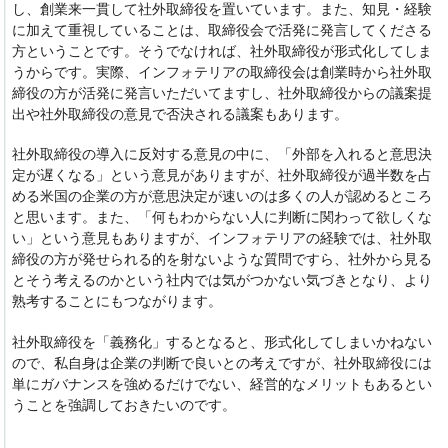
し、創業来一貫して社外取締役を置いています。また、知見・経験
に加えて重視していることは、取締役会で活発に発言してくださる
方ということです。そうでなければ、社外取締役が形式化してしま
うからです。実際、インフォテリアの取締役会は創業時から社外取
締役の方が活発に発言いただいてますし、社外取締役からの議案提
出や社外取締役の意見で否決される議案もあります。
社外取締役の導入に反対する意見の中に、「外部を入れると意思決
定が遅くなる」という意見がありますが、社外取締役が過半数を占
める米国の企業の方が意思決定が速いのは多くの人が認めるところ
と思います。また、「何もわからない人に判断に関わって欲しくな
い」という意見もありますが、インフォテリアの経験では、社外取
締役の方が発せられる的を射ないような質問ですら、社外から見る
とそう考えるのかという社内では気がつかない気づきとなり、より
熟考することにもつながります。
社外取締役を「義務化」するとなると、形式化してしまいかねない
ので、私自身は企業の判断で良いとの考えですが、社外取締役には
単にガバナンスを強めるだけでない、経営的なメリットもあるとい
うことを強調しておきたいのです。