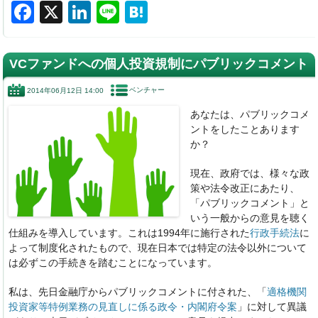
F
X
Li
Li
H
a
n
n
at
c
k
e
e
VCファンドへの個人投資規制にパブリックコメント
e
e
n
ベンチャー
2014年06月12日 14:00
b
dI
a
あなたは、パブリックコメ
o
n
ントをしたことあります
o
か？
k
現在、政府では、様々な政
策や法令改正にあたり、
「パブリックコメント」と
いう一般からの意見を聴く
仕組みを導入しています。これは1994年に施行された
行政手続法
に
よって制度化されたもので、現在日本では特定の法令以外について
は必ずこの手続きを踏むことになっています。
私は、先日金融庁からパブリックコメントに付された、「
適格機関
投資家等特例業務の見直しに係る政令・内閣府令案
」に対して異議