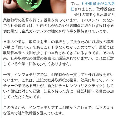
では、
社外取締役が２名選
任
されました。取締役会は
「会社の重要な意思決定と
業務執行の監督を行う」役目を負っています。そのメンバーのなか
でも社外取締役は、社内のしがらみや利害関係に縛られず役目を適
切に果たし企業ガバナンスの強化を行う事を期待されています。
日本の企業は、取締役を出世の階段として扱うために取締役の職務
が単に「偉い人」であることも少なくなかったのですが、最近では
取締役本来の役割が少しずつ重視されてきているようです。その結
果、社外取締役の設置の義務化が議論されていますが、これに反対
している企業・団体も少なくありません。
一方、インフォテリアでは、創業時から一貫して社外取締役を置い
ています。これは、上記の社外取締役の役目、効果に加えて、ベン
チャー企業である当社が、新たにチャレンジ（リスクテイク）して
いく領域に対して経験・知見を持った方に、経営判断・監督に参加
していただくためです。
この考えから、インフォテリアでは創業からこれまで、以下のよう
な視点で社外取締役を選んでいます。