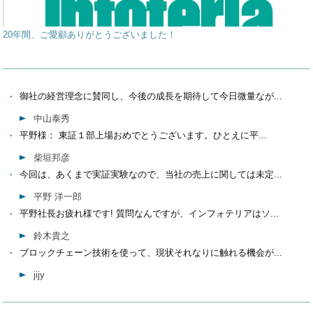
20年間、ご愛顧ありがとうございました！
御社の経営理念に賛同し、今後の成長を期待して今日微量なが...
中山泰秀
平野様： 東証１部上場おめでとうございます。ひとえに平...
柴垣邦彦
今回は、あくまで実証実験なので、当社の売上に関しては未定...
平野 洋一郎
平野社長お疲れ様です! 質問なんですが、インフォテリアはソ...
鈴木貴之
ブロックチェーン技術を使って、現状それなりに触れる機会が...
jijy