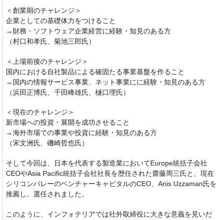
＜創業期のチャレンジ＞
企業としての基礎体力をつけること
→財務・ソフトウェア企業経営に経験・知見のある方
（村口和孝氏、菊池三郎氏）
＜上場前後のチャレンジ＞
国内における自社製品による確固たる事業基盤を作ること
→国内の情報サービス事業、ネット事業にに経験・知見のある方
（浜田正博氏、千田峰雄氏、樋口理氏）
＜現在のチャレンジ＞
新市場への投資・展開を成功させること
→海外市場での事業や投資に経験・知見のある方
（宋文洲氏、磯崎哲也氏）
そして今回は、日本を代表する製造業においてEurope統括子会社
CEOやAsia Pacific統括子会社社長を歴任された齋藤周三氏と、現在
シリコンバレーのベンチャーキャピタルのCEO、Anis Uzzaman氏を
推薦し、選任されました。
このように、インフォテリアでは社外取締役に大きな意義を見いだ