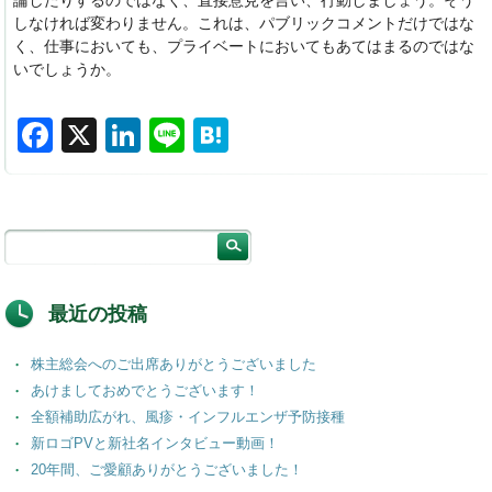
論したりするのではなく、直接意見を言い、行動しましょう。そう
しなければ変わりません。これは、パブリックコメントだけではな
く、仕事においても、プライベートにおいてもあてはまるのではな
いでしょうか。
F
X
Li
Li
H
a
n
n
at
c
k
e
e
e
e
n
b
dI
a
o
n
最近の投稿
o
株主総会へのご出席ありがとうございました
k
あけましておめでとうございます！
全額補助広がれ、風疹・インフルエンザ予防接種
新ロゴPVと新社名インタビュー動画！
20年間、ご愛顧ありがとうございました！