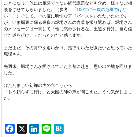
ことになり、他には相談できない経営課題なども含め、様々なご相
談をさせてもらいました。（参考：「
100年に一度の危機ではな
い！
」）そして、その度に明快なアドバイスをいただいたのです
が、いま脳裏に蘇る幾多の堀場さんの言葉を振り返れば、堀場さん
のメッセージは一貫して「他に惑わされるな。王道を行け。自ら信
じた道を行け。」だったのだと感じます。
まだまだ、その背中を追いかけ、指導をいただきたいと思っていた
堀場さん。
先週末、堀場さんが愛されていた京都に赴き、思い出の地を回りま
した。
けたたましい初蝉の声の向こうから、
「もう頼らずに行け」と天国の師の声が聞こえたような気がしまし
た。
師匠、安らかにお眠りください。
F
X
Li
Li
H