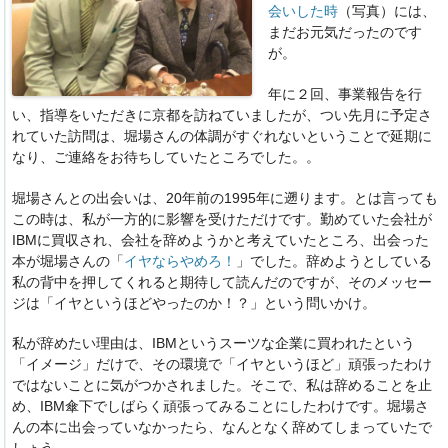
会いした時
（写真）には、
まだお元気だったのです
が。
年に２回、事業報告を行
い、指導をいただきに京都を訪ねていましたが、つい先月に予定さ
れていた訪問は、堀場さんの体調がすぐれないということで延期に
なり、ご連絡をお待ちしていたところでした。。
堀場さんとの出会いは、20年前の1995年に遡ります。とは言っても
この時は、私が一方的に影響を受けただけです。勤めていた会社が
IBMに買収され、会社を辞めようかと考えていたところ、出会った
本が堀場さんの「
イヤならやめろ！
」でした。辞めようとしている
私の背中を押してくれると期待して読んだのですが、そのメッセー
ジは「イヤというほどやったのか！？」という問いかけ。
私が辞めたい理由は、IBMというスーツな企業に買われたという
「イメージ」だけで、その環境で「イヤというほど」頑張ったわけ
ではないことに気がつかされました。そこで、私は辞めることを止
め、IBM傘下でしばらく頑張ってみることにしたわけです。堀場さ
んの本に出会っていなかったら、なんとなく辞めてしまっていたで