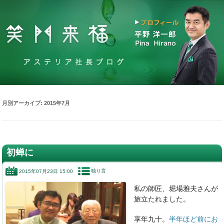
月別アーカイブ:
2015年7月
初蝉に
独り言
2015年07月23日 15:00
私の師匠、堀場雅夫さんが
旅立たれました。
享年九十。
半年ほど前にお