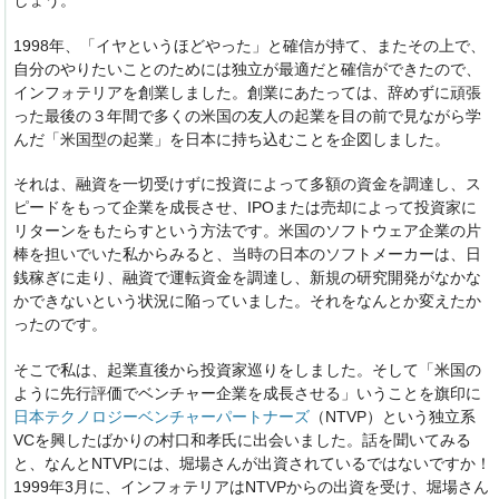
しょう。
1998年、「イヤというほどやった」と確信が持て、またその上で、
自分のやりたいことのためには独立が最適だと確信ができたので、
インフォテリアを創業しました。創業にあたっては、辞めずに頑張
った最後の３年間で多くの米国の友人の起業を目の前で見ながら学
んだ「米国型の起業」を日本に持ち込むことを企図しました。
それは、融資を一切受けずに投資によって多額の資金を調達し、ス
ピードをもって企業を成長させ、IPOまたは売却によって投資家に
リターンをもたらすという方法です。米国のソフトウェア企業の片
棒を担いでいた私からみると、当時の日本のソフトメーカーは、日
銭稼ぎに走り、融資で運転資金を調達し、新規の研究開発がなかな
かできないという状況に陥っていました。それをなんとか変えたか
ったのです。
そこで私は、起業直後から投資家巡りをしました。そして「米国の
ように先行評価でベンチャー企業を成長させる」いうことを旗印に
日本テクノロジーベンチャーパートナーズ
（NTVP）という独立系
VCを興したばかりの村口和孝氏に出会いました。話を聞いてみる
と、なんとNTVPには、堀場さんが出資されているではないですか！
1999年3月に、インフォテリアはNTVPからの出資を受け、堀場さん