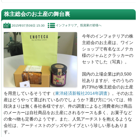
a
n
n
at
c
k
e
e
株主総会のお土産の舞台裏
e
e
n
インフォテリア
投資家の皆様へ
2015年07月09日 15:30
b
dI
a
今年のインフォテリアの株
o
n
主総会のお土産は、ワイン
o
ショップで有名なエノテカ
様のジャムとクラッカーの
k
セットでした（写真）。
国内の上場企業は約3,500
社ありますが、そのうちの
約73%が株主総会のお土産
を用意しているそうです（
東洋経済新報社2014年調査
）。そのお土
産はどうやって選ばれているのでしょうか？選び方については、特
段決まりは無く各社各様ですが、件の調査によると消費者向け商品
のメーカーは自社商品をお土産にされるケースも多く、お菓子など
の食べ物も定番のようです。また、人気アーチストを抱えるような
会社は、アーティストのグッズやライブという珍しい形もありま
す。