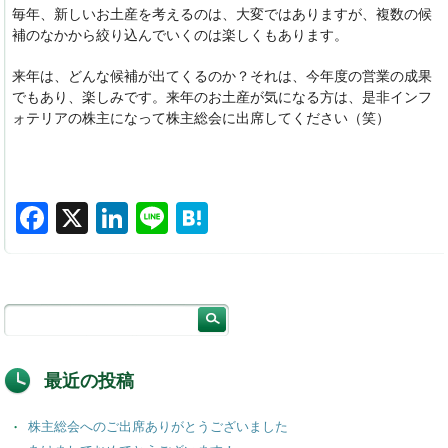
毎年、新しいお土産を考えるのは、大変ではありますが、複数の候
補のなかから絞り込んでいくのは楽しくもあります。
来年は、どんな候補が出てくるのか？それは、今年度の営業の成果
でもあり、楽しみです。来年のお土産が気になる方は、是非インフ
ォテリアの株主になって株主総会に出席してください（笑）
F
X
Li
Li
H
a
n
n
at
c
k
e
e
e
e
n
b
dI
a
o
n
最近の投稿
o
株主総会へのご出席ありがとうございました
k