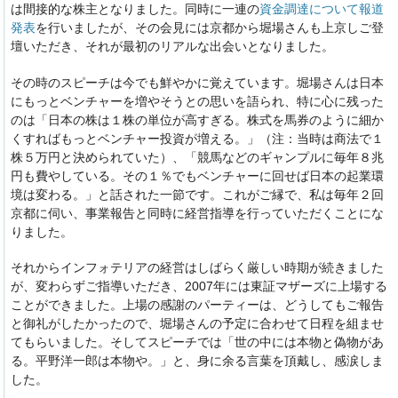
は間接的な株主となりました。同時に一連の
資金調達について報道
発表
を行いましたが、その会見には京都から堀場さんも上京しご登
壇いただき、それが最初のリアルな出会いとなりました。
その時のスピーチは今でも鮮やかに覚えています。堀場さんは日本
にもっとベンチャーを増やそうとの思いを語られ、特に心に残った
のは「日本の株は１株の単位が高すぎる。株式を馬券のように細か
くすればもっとベンチャー投資が増える。」（注：当時は商法で１
株５万円と決められていた）、「競馬などのギャンプルに毎年８兆
円も費やしている。その１％でもベンチャーに回せば日本の起業環
境は変わる。」と話された一節です。これがご縁で、私は毎年２回
京都に伺い、事業報告と同時に経営指導を行っていただくことにな
りました。
それからインフォテリアの経営はしばらく厳しい時期が続きました
が、変わらずご指導いただき、2007年には東証マザーズに上場する
ことができました。上場の感謝のパーティーは、どうしてもご報告
と御礼がしたかったので、堀場さんの予定に合わせて日程を組ませ
てもらいました。そしてスピーチでは「世の中には本物と偽物があ
る。平野洋一郎は本物や。」と、身に余る言葉を頂戴し、感涙しま
した。