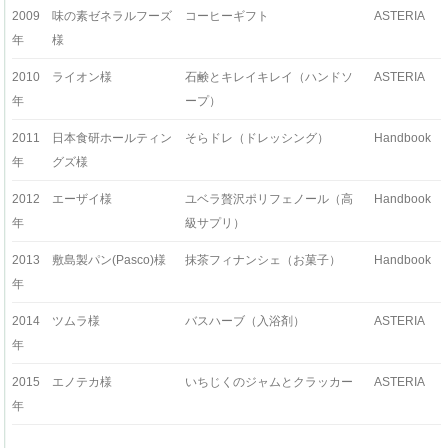
2009
味の素ゼネラルフーズ
コーヒーギフト
ASTERIA
年
様
2010
ライオン様
石鹸とキレイキレイ（ハンドソ
ASTERIA
年
ープ）
2011
日本食研ホールティン
そらドレ（ドレッシング）
Handbook
年
グズ様
2012
エーザイ様
ユベラ贅沢ポリフェノール（高
Handbook
年
級サプリ）
2013
敷島製パン(Pasco)様
抹茶フィナンシェ（お菓子）
Handbook
年
2014
ツムラ様
バスハーブ（入浴剤）
ASTERIA
年
2015
エノテカ様
いちじくのジャムとクラッカー
ASTERIA
年