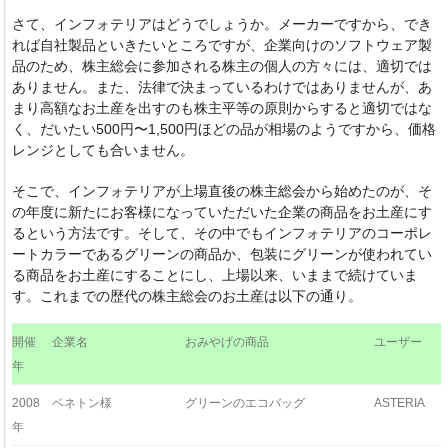
さて、インフォテリアはどうでしょうか。メーカーですから、でき
れば自社製品といきたいところですが、企業向けのソフトウェア製
品のため、株主総会に参加される株主の個人の方々には、適切では
ありません。また、法律で決まっているわけではありませんが、あ
まり高額なお土産を出すのも株主平等の原則からすると適切ではな
く、だいたい500円〜1,500円ほどの品が相場のようですから、価格
レンジとしても合いません。
そこで、インフォテリアが上場直後の株主総会から始めたのが、そ
の年度に新たにお客様になっていただいた企業の商品をお土産にす
るという方法です。そして、その中でもインフォテリアのコーポレ
ートカラーであるグリーンの商品か、包装にグリーンが使われてい
る商品をお土産にすることにし、上場以来、いままで続けていま
す。これまでの歴代の株主総会のお土産は以下の通り。
開催
企業名
おみやげの商品
ユーザー
年
2008
ベネトン様
グリーンのエコバッグ
ASTERIA
年