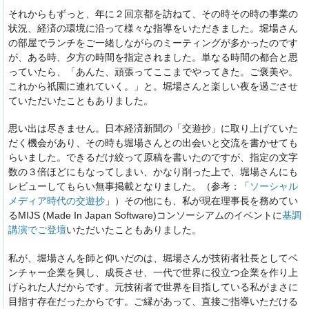
それからもずっと、年に２回京都を訪ねて、その時その時の事業の
状況、経済の環境に沿って様々な指導をいただきました。堀場さん
の部屋でランチをご一緒しながらのミーティングが多かったのです
が、ある時、夕方の時間を指定されました。単なる時間の都合と思
っていたら、「あんた、頑張ってここまでやってきた。ご褒美や。
これから祇園に連れていく。」と。堀場さんと楽しい夜を過ごさせ
ていただいたこともありました。
思い出は尽きません。日本経済新聞の「交遊抄」に取り上げていた
だく機会があり、その時も堀場さんとの出会いと交流を書かせても
らいました。できるだけ絞って原稿を書いたのですが、指定の文字
数の３倍ほどにもなってしまい、かなり削った上で、堀場さんにも
レビューしてもらい無事掲載となりました。（参考：「
ソーシャル
メディア時代の交遊抄
」）その他にも、私が現在理事長を務めてい
るMIJS (Made In Japan Software)コンソーシアムのイベントに
基調
講演でご登壇
いただいたこともありました。
私が、堀場さんを師と仰いだのは、堀場さんが技術者社長としてベ
ンチャー企業を興し、成長させ、一代で世界に役立つ企業を作り上
げられた人だからです。元技術者で世界を目指している私がまさに
目指す存在だったからです。ご縁があって、直接ご指導いただける