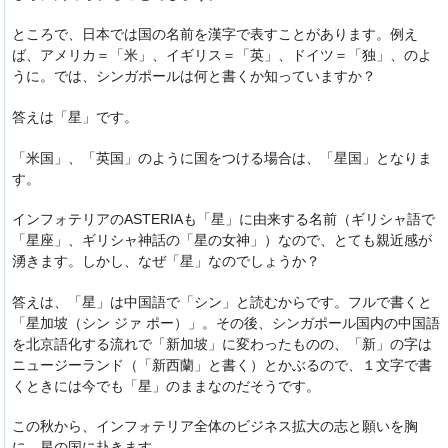
ところで、日本では国の名前を漢字で表すことがあります。例え
ば、アメリカ＝「米」、イギリス＝「英」、ドイツ＝「独」、のよ
うに。では、シンガポールは何と書くか知っていますか？
答えは「星」です。
「米国」、「英国」のように国をつける場合は、「星国」となりま
す。
インフォテリアのASTERIAも「星」に由来する名前（ギリシャ語で
「星座」、ギリシャ神話の「星の女神」）なので、とても親近感が
湧きます。しかし、なぜ「星」なのでしょうか？
答えは、「星」は中国語で「シン」と読むからです。フルで書くと
「星加坡（シン ジァ ポー）」。その後、シンガポール国内の中国語
を北京語化する流れで「新加坡」に変わったものの、「新」の字は
ニュージーランド（「新西蘭」と書く）とかぶるので、１文字で書
くときには今でも「星」のままなのだそうです。
この秋から、インフォテリア全体のビジネス拡大の志と願いを胸
に、星の国に赴きます。