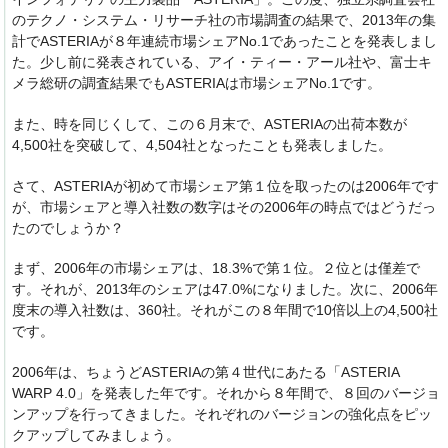
o
n
のテクノ・システム・リサーチ社の市場調査の結果で、2013年の集
o
計でASTERIAが８年連続市場シェアNo.1であったことを発表しまし
た。少し前に発表されている、アイ・ティー・アール社や、富士キ
k
メラ総研の調査結果でもASTERIAは市場シェアNo.1です。
また、時を同じくして、この６月末で、ASTERIAの出荷本数が
4,500社を突破して、4,504社となったことも発表しました。
さて、ASTERIAが初めて市場シェア第１位を取ったのは2006年です
が、市場シェアと導入社数の数字はその2006年の時点ではどうだっ
たのでしょうか？
まず、2006年の市場シェアは、18.3%で第１位。２位とは僅差で
す。それが、2013年のシェアは47.0%になりました。次に、2006年
度末の導入社数は、360社。それがこの８年間で10倍以上の4,500社
です。
2006年は、ちょうどASTERIAの第４世代にあたる「ASTERIA
WARP 4.0」を発表した年です。それから８年間で、８回のバージョ
ンアップを行ってきました。それぞれのバージョンの強化点をピッ
クアップしてみましょう。