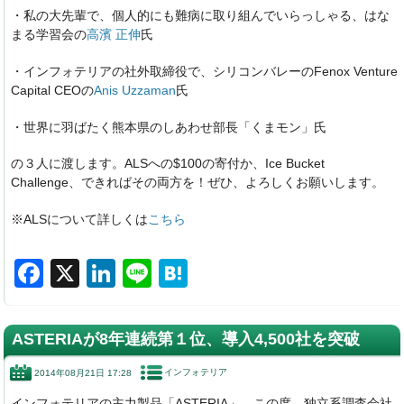
・私の大先輩で、個人的にも難病に取り組んでいらっしゃる、はな
まる学習会の
高濱 正伸
氏
・インフォテリアの社外取締役で、シリコンバレーのFenox Venture
Capital CEOの
Anis Uzzaman
氏
・世界に羽ばたく熊本県のしあわせ部長「くまモン」氏
の３人に渡します。ALSへの$100の寄付か、Ice Bucket
Challenge、できればその両方を！ぜひ、よろしくお願いします。
※ALSについて詳しくは
こちら
F
X
Li
Li
H
a
n
n
at
c
k
e
e
ASTERIAが8年連続第１位、導入4,500社を突破
e
e
n
インフォテリア
2014年08月21日 17:28
b
dI
a
インフォテリアの主力製品「ASTERIA」。この度、独立系調査会社