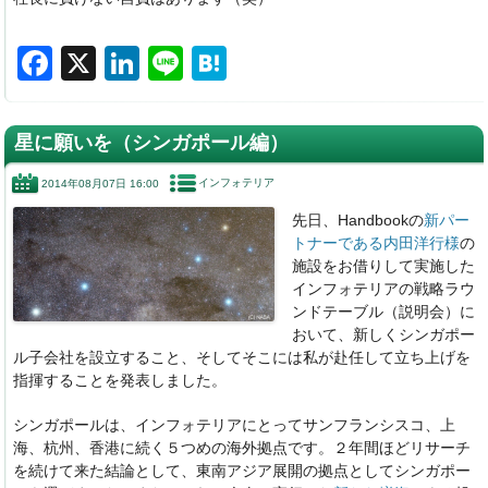
F
X
Li
Li
H
a
n
n
at
c
k
e
e
星に願いを（シンガポール編）
e
e
n
インフォテリア
2014年08月07日 16:00
b
dI
a
先日、Handbookの
新パー
o
n
トナーである内田洋行様
の
o
施設をお借りして実施した
インフォテリアの戦略ラウ
k
ンドテーブル（説明会）に
おいて、新しくシンガポー
ル子会社を設立すること、そしてそこには私が赴任して立ち上げを
指揮することを発表しました。
シンガポールは、インフォテリアにとってサンフランシスコ、上
海、杭州、香港に続く５つめの海外拠点です。２年間ほどリサーチ
を続けて来た結論として、東南アジア展開の拠点としてシンガポー