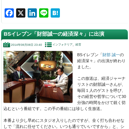
F
X
Li
Li
H
a
n
n
at
c
k
e
e
BSイレブン「財部誠一の経済深々」に出演
e
e
n
インフォテリア
経営
2014年08月08日 23:40
b
dI
a
BSイレブン「
財部 誠一
の
o
n
経済深々」の出演が終わり
o
ました。
k
この放送は、経済ジャーナ
リストの財部誠一さんが、
毎回１人のゲストを呼び、
その経営や哲学について30
分強の時間をかけて鋭く切
込むという番組です。この手の番組には珍しく生放送。
本番より少し早めにスタジオ入りしたのですが、全く打ち合わせな
しで「流れに任せてください。いつも通りでいいですから」と、シ