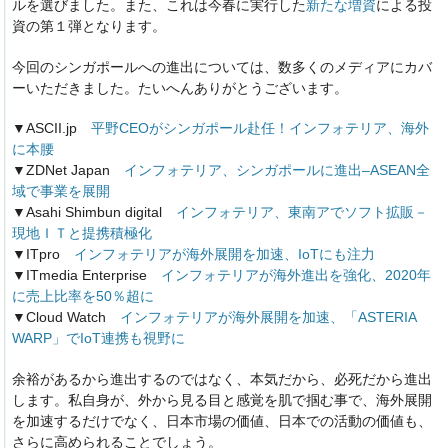
ルを選びました。また、これは今春に実行した
新たな増資
による投
資の第１弾となります。
今回のシンガポールへの進出については、数多くのメディアにカバ
ーいただきました。たいへんありがとうございます。
▼ASCII.jp
平野CEOがシンガポール赴任！インフォテリア、海外
に本腰
▼ZDNet Japan
インフォテリア、シンガポールに進出–ASEAN全
域で事業を展開
▼Asahi Shimbun digital
インフォテリア、東南アでソフト拡販－
現地ＩＴと提携積極化
▼ITpro
インフォテリアが海外展開を加速、IoTにも注力
▼ITmedia Enterprise
インフォテリアが海外進出を強化、2020年
に売上比率を50％超に
▼Cloud Watch
インフォテリアが海外展開を加速、「ASTERIA
WARP」でIoT連携も視野に
余裕があるから進出するのではなく、本気だから、必死だから進出
します。私自身が、外から見る目と感覚を肌で掴む事で、海外展開
を加速するだけでなく、日本市場の価値、日本での活動の価値も、
さらに高められることでしょう。