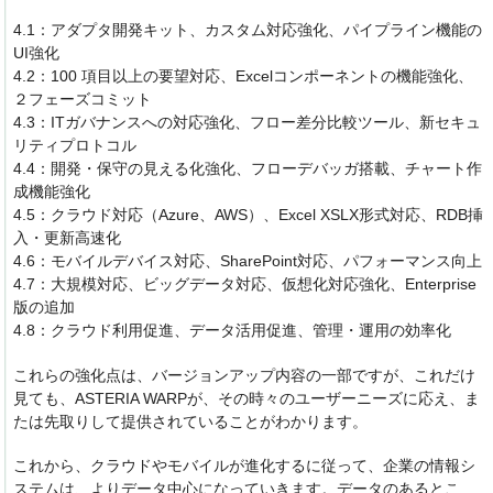
4.1：アダプタ開発キット、カスタム対応強化、パイプライン機能の
UI強化
4.2：100 項目以上の要望対応、Excelコンポーネントの機能強化、
２フェーズコミット
4.3：ITガバナンスへの対応強化、フロー差分比較ツール、新セキュ
リティプロトコル
4.4：開発・保守の見える化強化、フローデバッガ搭載、チャート作
成機能強化
4.5：クラウド対応（Azure、AWS）、Excel XSLX形式対応、RDB挿
入・更新高速化
4.6：モバイルデバイス対応、SharePoint対応、パフォーマンス向上
4.7：大規模対応、ビッグデータ対応、仮想化対応強化、Enterprise
版の追加
4.8：クラウド利用促進、データ活用促進、管理・運用の効率化
これらの強化点は、バージョンアップ内容の一部ですが、これだけ
見ても、ASTERIA WARPが、その時々のユーザーニーズに応え、ま
たは先取りして提供されていることがわかります。
これから、クラウドやモバイルが進化するに従って、企業の情報シ
ステムは、よりデータ中心になっていきます。データのあるとこ