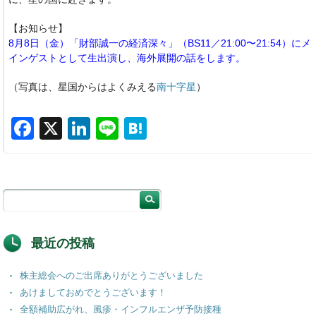
【お知らせ】
8月8日（金）
「財部誠一の経済深々」
（BS11／21:00〜21:54）にメ
インゲストとして生出演し、海外展開の話をします。
（写真は、星国からはよくみえる
南十字星
）
F
X
Li
Li
H
a
n
n
at
c
k
e
e
e
e
n
b
dI
a
o
n
最近の投稿
o
株主総会へのご出席ありがとうございました
k
あけましておめでとうございます！
全額補助広がれ、風疹・インフルエンザ予防接種