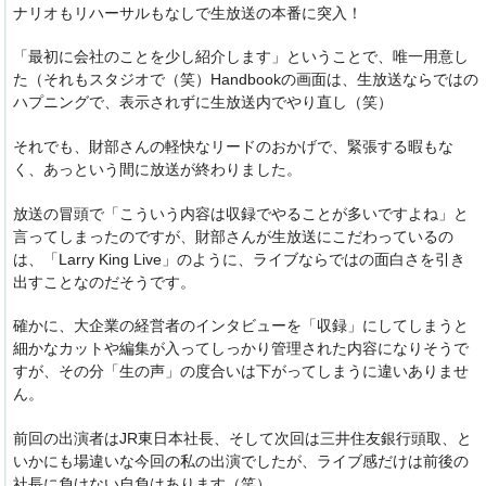
ナリオもリハーサルもなしで生放送の本番に突入！
「最初に会社のことを少し紹介します」ということで、唯一用意し
た（それもスタジオで（笑）Handbookの画面は、生放送ならではの
ハプニングで、表示されずに生放送内でやり直し（笑）
それでも、財部さんの軽快なリードのおかげで、緊張する暇もな
く、あっという間に放送が終わりました。
放送の冒頭で「こういう内容は収録でやることが多いですよね」と
言ってしまったのですが、財部さんが生放送にこだわっているの
は、「Larry King Live」のように、ライブならではの面白さを引き
出すことなのだそうです。
確かに、大企業の経営者のインタビューを「収録」にしてしまうと
細かなカットや編集が入ってしっかり管理された内容になりそうで
すが、その分「生の声」の度合いは下がってしまうに違いありませ
ん。
前回の出演者はJR東日本社長、そして次回は三井住友銀行頭取、と
いかにも場違いな今回の私の出演でしたが、ライブ感だけは前後の
社長に負けない自負はあります（笑）