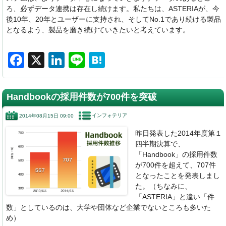
ろ、必ずデータ連携は存在し続けます。私たちは、ASTERIAが、今
後10年、20年とユーザーに支持され、そしてNo.1であり続ける製品
となるよう、製品を磨き続けていきたいと考えています。
F
X
Li
Li
H
a
n
n
at
c
k
e
e
Handbookの採用件数が700件を突破
e
e
n
インフォテリア
2014年08月15日 09:00
b
dI
a
昨日発表した2014年度第１
o
n
四半期決算で、
o
「Handbook」の採用件数
が700件を超えて、707件
k
となったことを発表しまし
た。（ちなみに、
「ASTERIA」と違い「件
数」としているのは、大学や団体など企業でないところも多いた
め）