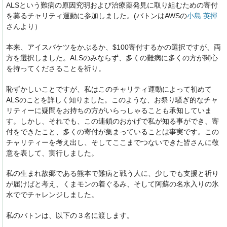
ALSという難病の原因究明および治療薬発見に取り組むための寄付
を募るチャリティ運動に参加しました。(バトンはAWSの
小島 英揮
さんより）
本来、アイスバケツをかぶるか、$100寄付するかの選択ですが、両
方を選択しました。ALSのみならず、多くの難病に多くの方が関心
を持ってくださることを祈り。
恥ずかしいことですが、私はこのチャリティ運動によって初めて
ALSのことを詳しく知りました。このような、お祭り騒ぎ的なチャ
リティーに疑問をお持ちの方がいらっしゃることも承知していま
す。しかし、それでも、この連鎖のおかげで私が知る事ができ、寄
付をできたこと、多くの寄付が集まっていることは事実です。この
チャリティーを考え出し、そしてここまでつないできた皆さんに敬
意を表して、実行しました。
私の生まれ故郷である熊本で難病と戦う人に、少しでも支援と祈り
が届けばと考え、くまモンの着ぐるみ、そして阿蘇の名水入りの氷
水ででチャレンジしました。
私のバトンは、以下の３名に渡します。