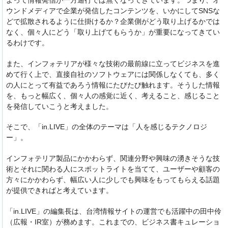
よって情報発信が一方通行では無くなってきています。つまり、オ
ウンドメディアで企業が発信したコンテンツを、いかにしてSNSな
どで拡散されるように仕掛けるか？企業側がどう取り上げるかでは
なく、個々人にどう「取り上げてもらうか」が重要になってきてい
るわけです。
また、インフォテリアが様々な技術の最前線に立ってビジネスを進
めて行く上で、直接自社のソフトウェアには関係しなくても、多く
の人にとって有益であろう情報にたびたび触れます。そうした情報
を、
もっと幅広く、個々人の感覚に近く、考えること、感じること
を発信していこうと考えました。
そこで、「in.LIVE」の全体のテーマは「人を感じるテクノロジ
ー」。
インフォテリア製品にかかわらず、関連分野や興味の湧きそうな技
術とそれに関わる人にスポットライトを当てて、ユーザーや顧客の
方々にかかわらず、幅広い人に少しでも興味をもってもらえる話題
が提供できればと考えています。
「in.LIVE」の編集長は、台湾情報サイトの運営でも活躍中の田中伶
（広報・IR室）が務めます。これまでの、ビジネス書キュレーショ