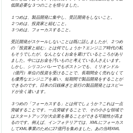
低限必要な３つのことを悟りました。
１つめは、製品開発に集中し、受託開発をしないこと。
２つめは、投資家と組むこと。
３つめは、フォーカスすること。
受託開発がスケールしないことは既に話しましたが、２つめ
の「投資家と組む」とは何でしょうか？エンジニア時代の私
もそうでしたが、なんとなくお金を避けているところがあり
ました。中にはお金を汚いものと考えている人さえいます。
しかし、シリコンバレーでもボストンでも、ミリオンドル
（億円）単位の投資を受けることで、長期間全く売れなくて
も優秀なエンジニアを雇い、短期間で製品開発をすることが
できるのです。日本の日銭稼ぎと並行の製品開発とはスピー
ドが全く違います。
３つめの「フォーカスする」とは何でしょうか？これは一点
突破することです。一点突破することで、その小さな領域で
はスタートアップが大企業を勝ることができる可能性が高ま
るのです。例えば、インフォテリアでは、XMLにフォーカス
してXML事業のために27億円を集めました。あの当時XML