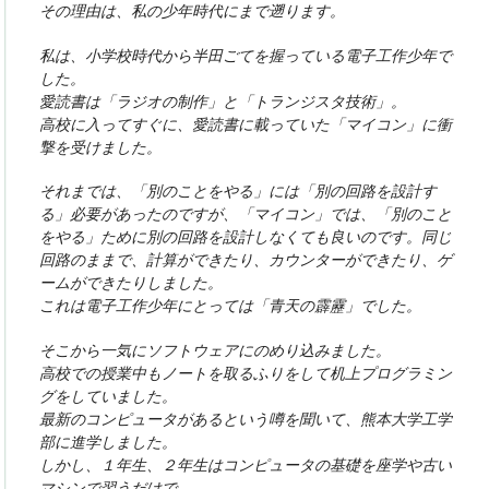
その理由は、私の少年時代にまで遡ります。
私は、小学校時代から半田ごてを握っている電子工作少年で
した。
愛読書は「ラジオの制作」と「トランジスタ技術」。
高校に入ってすぐに、愛読書に載っていた「マイコン」に衝
撃を受けました。
それまでは、「別のことをやる」には「別の回路を設計す
る」必要があったのですが、「マイコン」では、「別のこと
をやる」ために別の回路を設計しなくても良いのです。同じ
回路のままで、計算ができたり、カウンターができたり、ゲ
ームができたりしました。
これは電子工作少年にとっては「青天の霹靂」でした。
そこから一気にソフトウェアにのめり込みました。
高校での授業中もノートを取るふりをして机上プログラミン
グをしていました。
最新のコンピュータがあるという噂を聞いて、熊本大学工学
部に進学しました。
しかし、１年生、２年生はコンピュータの基礎を座学や古い
マシンで習うだけで、