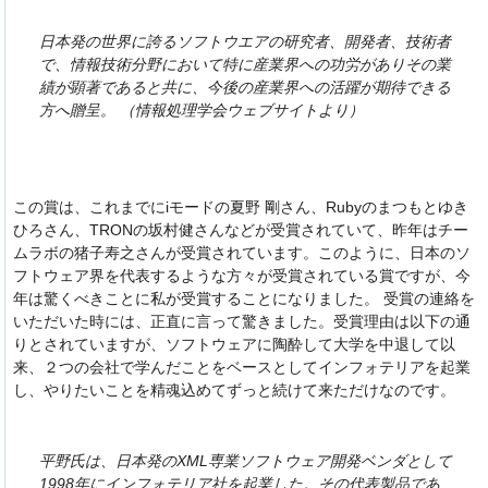
日本発の世界に誇るソフトウエアの研究者、開発者、技術者
で、情報技術分野において特に産業界への功労がありその業
績が顕著であると共に、今後の産業界への活躍が期待できる
方へ贈呈。 （情報処理学会ウェブサイトより）
この賞は、これまでにiモードの夏野 剛さん、Rubyのまつもとゆき
ひろさん、TRONの坂村健さんなどが受賞されていて、昨年はチー
ムラボの猪子寿之さんが受賞されています。このように、日本のソ
フトウェア界を代表するような方々が受賞されている賞ですが、今
年は驚くべきことに私が受賞することになりました。 受賞の連絡を
いただいた時には、正直に言って驚きました。受賞理由は以下の通
りとされていますが、ソフトウェアに陶酔して大学を中退して以
来、２つの会社で学んだことをベースとしてインフォテリアを起業
し、やりたいことを精魂込めてずっと続けて来ただけなのです。
平野氏は、日本発のXML専業ソフトウェア開発ベンダとして
1998年にインフォテリア社を起業した。その代表製品であ