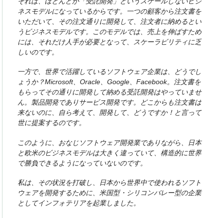
それは、ほとんどが「受託開発」というスケールしないビジ
ネスモデルになっているからです。一つの顧客から注文書を
いただいて、その注文通りに開発して、注文者に納めるとい
うビジネスモデルです。このモデルでは、売上を伸ばすため
には、それだけ人手が必要となって、スケーラビリティに乏
しいのです。
一方で、世界で活躍しているソフトウェア企業は、どうでし
ょうか？Microsoft、Oracle、Google、Facebook。注文書を
もらってその通りに開発して納める受託開発はやっていませ
ん。製品開発でありサービス開発です。どこからも注文書は
来ないのに、自ら考えて、開発して、どうですか！と言って
世に提案するのです。
このように、おなじソフトウェア開発業でありながら、日本
と欧米のビジネスモデルは大きく違っていて、構造的に世界
で勝負できるようになっていないのです。
私は、その状況を打破し、日本から世界中で使われるソフト
ウェアを開発するために、米国型・シリコンバレー型の企業
としてインフォテリアを起業しました。