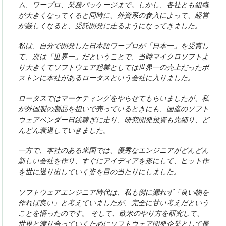
ム、ワープロ、業務パッケージまで。しかし、各社とも組織
が大きくなってくると同時に、外資系の参入によって、経営
が厳しくなると、受託開発に走るようになってきました。
私は、自分で開発した日本語ワープロが「日本一」を受賞し
て、次は「世界一」だということで、当時マイクロソフトよ
り大きくてソフトウェア起業としては世界一の売上だったボ
ストンに本社があるロータスという会社に入りました。
ロータスではマーケティングをやらせてもらいましたが、私
が外国製の製品を担いで売っているときにも、国産のソフト
ウェアベンダー日銭稼ぎに走り、研究開発投資も先細り、ど
んどん衰退していきました。
一方で、本社のある米国では、優秀なエンジニアがどんどん
新しい会社を作り、すぐにアイディアを形にして、ヒット作
を世に送り出していく姿を目の当たりにしました。
ソフトウェアエンジニア時代は、私も例に漏れず「良い物を
作れば良い」と考えていましたが、完全に甘い考えだという
ことを悟ったのです。 そして、欧米のやり方を研究して、
世界と渡り合っていくためにソフトウェア開発企業として最