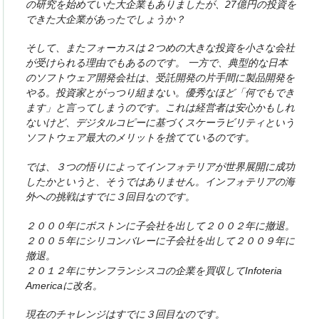
の研究を始めていた大企業もありましたが、27億円の投資を
できた大企業があったでしょうか？
そして、またフォーカスは２つめの大きな投資を小さな会社
が受けられる理由でもあるのです。 一方で、典型的な日本
のソフトウェア開発会社は、受託開発の片手間に製品開発を
やる。投資家とがっつり組まない。優秀なほど「何でもでき
ます」と言ってしまうのです。これは経営者は安心かもしれ
ないけど、デジタルコピーに基づくスケーラビリティという
ソフトウェア最大のメリットを捨てているのです。
では、３つの悟りによってインフォテリアが世界展開に成功
したかというと、そうではありません。インフォテリアの海
外への挑戦はすでに３回目なのです。
２０００年にボストンに子会社を出して２００２年に撤退。
２００５年にシリコンバレーに子会社を出して２００９年に
撤退。
２０１２年にサンフランシスコの企業を買収してInfoteria
Americaに改名。
現在のチャレンジはすでに３回目なのです。