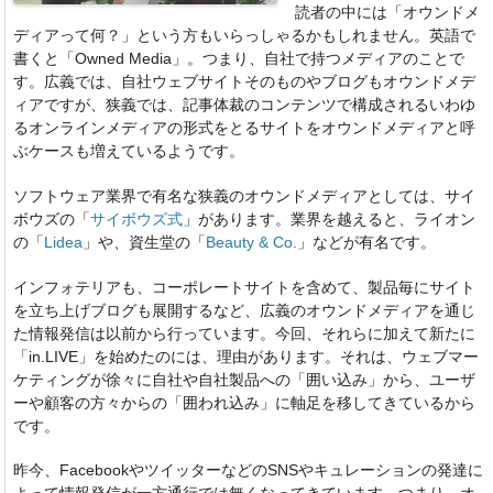
読者の中には「オウンドメ
ディアって何？」という方もいらっしゃるかもしれません。英語で
書くと「Owned Media」。つまり、自社で持つメディアのことで
す。広義では、自社ウェブサイトそのものやブログもオウンドメデ
ィアですが、狭義では、記事体裁のコンテンツで構成されるいわゆ
るオンラインメディアの形式をとるサイトをオウンドメディアと呼
ぶケースも増えているようです。
ソフトウェア業界で有名な狭義のオウンドメディアとしては、サイ
ボウズの「
サイボウズ式
」があります。業界を越えると、ライオン
の「
Lidea
」や、資生堂の「
Beauty & Co.
」などが有名です。
インフォテリアも、コーポレートサイトを含めて、製品毎にサイト
を立ち上げブログも展開するなど、広義のオウンドメディアを通じ
た情報発信は以前から行っています。今回、それらに加えて新たに
「in.LIVE」を始めたのには、理由があります。それは、ウェブマー
ケティングが徐々に自社や自社製品への「囲い込み」から、ユーザ
ーや顧客の方々からの「囲われ込み」に軸足を移してきているから
です。
昨今、FacebookやツイッターなどのSNSやキュレーションの発達に