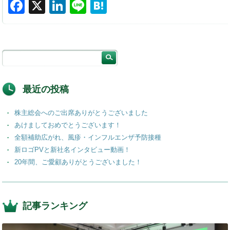
F
X
Li
Li
H
a
n
n
at
c
k
e
e
e
e
n
b
dI
a
o
n
最近の投稿
o
株主総会へのご出席ありがとうございました
k
あけましておめでとうございます！
全額補助広がれ、風疹・インフルエンザ予防接種
新ロゴPVと新社名インタビュー動画！
20年間、ご愛顧ありがとうございました！
記事ランキング