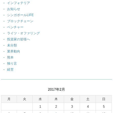
インフォテリア
お知らせ
シンガポールLIFE
ブロックチェーン
ベンチャー
ライツ・オファリング
投資家の皆様へ
未分類
業界動向
熊本
独り言
経営
2017年2月
月
火
水
木
金
土
日
1
2
3
4
5