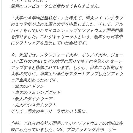
最新のコンピュータなど使わせてもらえません。
「大学の４年間は無駄だ！」と考えて、熊大マイコンクラブ
の１つ学年が上の先輩と大学を中退しました。そして、アル
バイトをしていたマイコンショップでソフトウェア開発組織
を作りました。これがキャリーラボという、熊本から日本中
にソフトウェアを提供していた会社です。
今、米国では、スタンフォード大や、イリノイ大や、ジョー
ジア工科大やMITなどの大学の周りで多くの企業がスタート
アップすると指摘されています。しかし、日本にも以前は各
大学の周りに、卒業生や学生がスタートアップしたソフトウ
ェア企業があったのです。
・北大のハドソン
・東大のサムシンググッド
・阪大のダイナウェア
・九大のシステムソフト
そして、熊大のキャリーラボという風に。
当時、これらの会社が開発していたソフトウェアの領域は多
岐にわたっていました。OS、プログラミング言語、ゲー