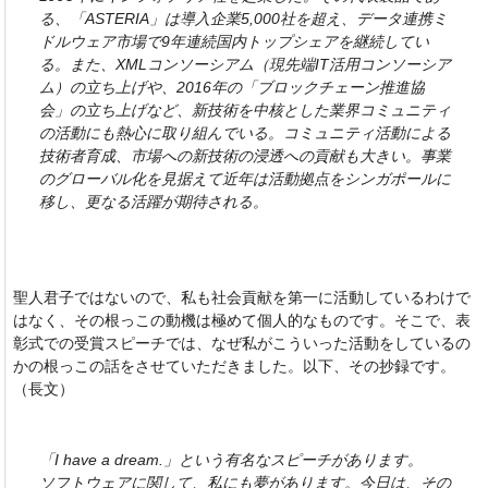
る、「ASTERIA」は導入企業5,000社を超え、データ連携ミ
ドルウェア市場で9年連続国内トップシェアを継続してい
る。また、XMLコンソーシアム（現先端IT活用コンソーシア
ム）の立ち上げや、2016年の「ブロックチェーン推進協
会」の立ち上げなど、新技術を中核とした業界コミュニティ
の活動にも熱心に取り組んでいる。コミュニティ活動による
技術者育成、市場への新技術の浸透への貢献も大きい。事業
のグローバル化を見据えて近年は活動拠点をシンガポールに
移し、更なる活躍が期待される。
聖人君子ではないので、私も社会貢献を第一に活動しているわけで
はなく、その根っこの動機は極めて個人的なものです。そこで、表
彰式での受賞スピーチでは、なぜ私がこういった活動をしているの
かの根っこの話をさせていただきました。以下、その抄録です。
（長文）
「I have a dream.」という有名なスピーチがあります。
ソフトウェアに関して、私にも夢があります。今日は、その