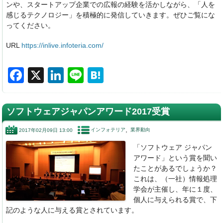
ンや、スタートアップ企業での広報の経験を活かしながら、「人を
感じるテクノロジー」を積極的に発信していきます。ぜひご覧にな
ってください。
URL
https://inlive.infoteria.com/
F
X
Li
Li
H
a
n
n
at
c
k
e
e
ソフトウェアジャパンアワード2017受賞
e
e
n
インフォテリア
業界動向
2017年02月09日 13:00
b
dI
a
「ソフトウェア ジャパン
o
n
アワード」という賞を聞い
o
たことがあるでしょうか？
これは、（一社）情報処理
k
学会が主催し、年に１度、
個人に与えられる賞で、下
記のような人に与える賞とされています。