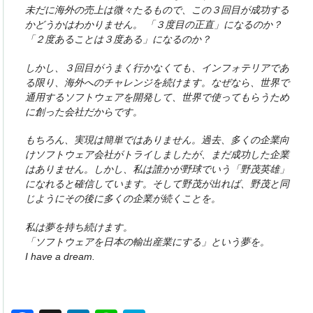
未だに海外の売上は微々たるもので、この３回目が成功する
かどうかはわかりません。 「３度目の正直」になるのか？
「２度あることは３度ある」になるのか？
しかし、３回目がうまく行かなくても、インフォテリアであ
る限り、海外へのチャレンジを続けます。なぜなら、世界で
通用するソフトウェアを開発して、世界で使ってもらうため
に創った会社だからです。
もちろん、実現は簡単ではありません。過去、多くの企業向
けソフトウェア会社がトライしましたが、まだ成功した企業
はありません。しかし、私は誰かが野球でいう「野茂英雄」
になれると確信しています。そして野茂が出れば、野茂と同
じようにその後に多くの企業が続くことを。
私は夢を持ち続けます。
「ソフトウェアを日本の輸出産業にする」という夢を。
I have a dream.