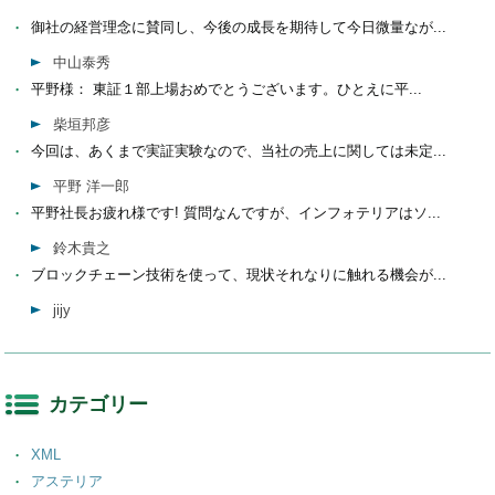
御社の経営理念に賛同し、今後の成長を期待して今日微量なが...
中山泰秀
平野様： 東証１部上場おめでとうございます。ひとえに平...
柴垣邦彦
今回は、あくまで実証実験なので、当社の売上に関しては未定...
平野 洋一郎
平野社長お疲れ様です! 質問なんですが、インフォテリアはソ...
鈴木貴之
ブロックチェーン技術を使って、現状それなりに触れる機会が...
jijy
カテゴリー
XML
アステリア