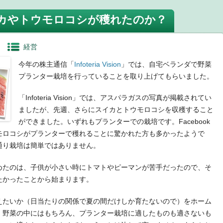
カやトウモロコシが穫れたのか？
経営
今年の株主通信「
Infoteria Vision
」では、自宅ベランダで野菜
プランター栽培を行っていることを取り上げてもらいました。
「Infoteria Vision」では、アスパラガスの写真が掲載されてい
ましたが、先週、さらにスイカとトウモロコシを収穫すること
ができました。いずれもプランターでの栽培です。Facebook
モロコシがプランターで穫れることに驚かれた方も多かったようで
通り栽培は簡単ではありません。
めたのは、子供が小さい時にトマトやピーマンが苦手だったので、そ
たかったことから始まります。
えたいか（日当たりの関係で夏の間だけしか育たないので）をホーム
。野菜の中にはもちろん、プランター栽培に適したものも適さないも