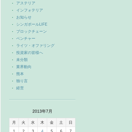
アステリア
インフォテリア
お知らせ
シンガポールLIFE
ブロックチェーン
ベンチャー
ライツ・オファリング
投資家の皆様へ
未分類
業界動向
熊本
独り言
経営
2013年7月
月
火
水
木
金
土
日
1
2
3
4
5
6
7