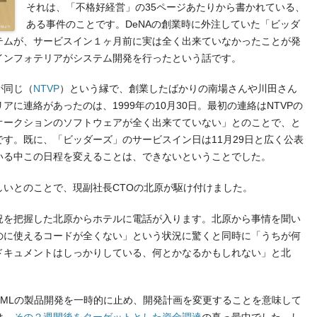
それは、「不格好経営」の35ページあたりから書かれている、
ある事件のことです。DeNAの創業時に外注していた「ビッダ
テムが、サービスイン１ヶ月前に実は全く出来ていなかったことが発
インフォテリアがシステム開発を行ったという話です。
が同じ（
NTVP
）という縁で、創業したばかりの南場さんや川田さん
に連絡があったのは、1999年の10月30日。最初の連絡はNTVPの
オークションのソフトウェアが全く出来てていない」とのことで、と
す。既に、「ビッダーズ」のサービスイン日は11月29日と広く公表
いる中この日程を変えることは、できないということでした。
しいとのことで、現副社長CTOの北原が駆け付けました。
況を把握した北原からホテルに電話が入ります。北原から事情を聞い
のに使えるコードが全くない」という状況に驚くと同時に「うちが何
ドキュメントはしっかりしている、何とかなるかもしれない」と北
XMLの製品開発を一時的に止め、開発計画を変更することを意味して