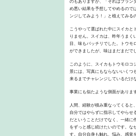
のもありますが、「それはプラン
め悪い結果を予想してやめるので
ンジしてみよう！」と植えてみる
こうやって選ばれた中にスイカと
りません。スイカは、昨年うまく
目、味もバッチリでした。トウモ
ができましたが、味はまだまだで
このように、スイカもトウモロコ
景には、写真にもならないいくつ
来るまでチャレンジしているだけ
事業にも似たような側面がありま
人間、経験が積み重なってくると
自分ではやらずに指示してやらせ
だということだけでなく、一緒に
をずっと感じ続けたいのです。な
す。自分自身も触れ、悩み、感覚