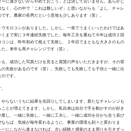
ターに適さないからやめておこう」とは決して言いません。あらかじ
はなく、心の中で「これは難しいぞ」と思いながらも「よし、チャレ
のです。農家の長男だという意地も少しあります（笑）。
トウモロコシがありました。しかし、一発でうまくいったわけではあ
いくまで実に３年連続失敗でした。毎年工夫を重ねて今年は成功２回
ロコシは、昨年初めて植えて失敗し、２年目でまともな大きさのもの
した。来年も再チャレンジです（笑）。
シも、成功した写真だけを見ると賞賛の声をいただきますが、その背
もの失敗があるのです（笑）。失敗しても失敗しても子供と一緒に出
なのです。
す。
、やらないうちに結果を先回りしてしまいます。新たなチャレンジも
ることが増えてきます。しかし、私自身は自分で手を動かすのが好き
作業し、一緒に失敗し、一緒に工夫し、一緒に成功を分かち合う喜び
ぜならば、気候が毎年変わるように、事業の環境も刻々と変わりま
を一にしながら進まなければ、古い経験と感覚のまま周りを引きずっ