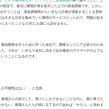
は、
その２週間後をターゲットとした資金調達
の真っ最中でした。し
定の状況で、各社に開発計画を提示した上での資金調達です。しかし、
発を行うことは、資金調達時からいきなり計画が遅延することを意味
ズは大きな注目を集めていた期待のサービスだったので、問題が起き
ーに入ったことなどVCにも誰にも話せません。
く製品開発を行うために作った会社で、開発エンジニアは皆そのため
した。それが、いきなり会社に泊まり込み確定のデスマーチのような
ということになるのです。
しか可能性はない。」と北原。
、南場さんの顔でした。我々にしかできないことなのに、困り果てた
いかない。南場さんたちの役に立てるのであれば「やろう」と決めま