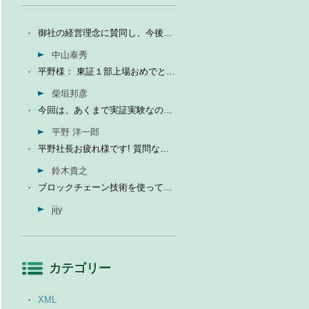
御社の経営理念に賛同し、今後の成長を期待して今日微量なが...
中山泰秀
平野様： 東証１部上場おめでとうございます。ひとえに平...
柴垣邦彦
今回は、あくまで実証実験なので、当社の売上に関しては未定...
平野 洋一郎
平野社長お疲れ様です! 質問なんですが、インフォテリアはソ...
鈴木貴之
ブロックチェーン技術を使って、現状それなりに触れる機会が...
jijy
カテゴリー
XML