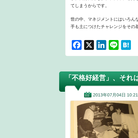
てしまうからです。
世の中、マネジメントにはいろん
手も土につけたチャレンジをその
F
X
Li
Li
H
a
n
n
a
c
k
e
e
e
e
n
「不格好経営」、それ
b
dI
a
o
n
2013年07月04日 10:21
o
k