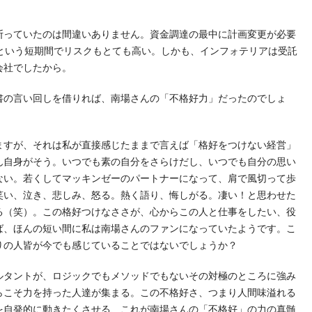
断っていたのは間違いありません。資金調達の最中に計画変更が必要
日という短期間でリスクもとても高い。しかも、インフォテリアは受託
会社でしたから。
書の言い回しを借りれば、南場さんの「不格好力」だったのでしょ
ますが、それは私が直接感じたままで言えば「格好をつけない経営」
ん自身がそう。いつでも素の自分をさらけだし、いつでも自分の思い
ない。若くしてマッキンゼーのパートナーになって、肩で風切って歩
笑い、泣き、悲しみ、怒る。熱く語り、悔しがる。凄い！と思わせた
る（笑）。この格好つけなささが、心からこの人と仕事をしたい、役
ば、ほんの短い間に私は南場さんのファンになっていたようです。こ
りの人皆が今でも感じていることではないでしょうか？
ルタントが、ロジックでもメソッドでもないその対極のところに強み
らこそ力を持った人達が集まる。この不格好さ、つまり人間味溢れる
を自発的に動きたくさせる、これが南場さんの「不格好」の力の真髄