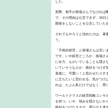
した。
実際、相手が南場さんでなければ
で、その理由は公言できず、30
開発をしないことを公言していた
それでもやろうと決めたのは、著
う。
「不格好経営」と南場さんは言い
です。いや経営どころか、南場さ
に全力、もがいていることも隠さ
いていそうな人が、格好をつけず
直後に、可愛い！と思わせたりす
に立ちたいと思わせる。気がつけ
れは、たぶん私だけではなく、周
ワールドクラスの経営戦略コンサ
を持つ。いや、弱みを隠さないか
格好をつけなささが、周りの人達