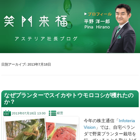
日別アーカイブ:
2013年7月18日
なぜプランターでスイカやトウモロコシが穫れたの
か？
経営
2013年07月18日 13:00
今年の株主通信「
Infoteria
Vision
」では、自宅ベラン
ダで野菜プランター栽培を