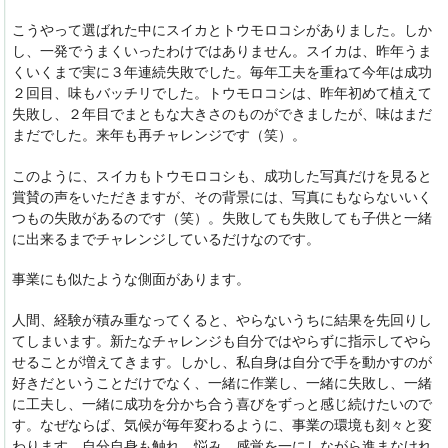
こうやって選ばれた中にスイカとトウモロコシがありました。しか
し、一発でうまくいったわけではありません。スイカは、昨年うま
くいくまで実に３年連続失敗でした。毎年工夫を重ねて今年は成功
２回目、味もバッチリでした。トウモロコシは、昨年初めて植えて
失敗し、２年目でまともな大きさのものができましたが、味はまだ
まだでした。来年も再チャレンジです（笑）。
このように、スイカもトウモロコシも、成功した写真だけを見ると
賞賛の声をいただきますが、その背景には、写真にもならないいく
つもの失敗があるのです（笑）。失敗しても失敗しても子供と一緒
に出来るまでチャレンジしているだけなのです。
事業にも似たような側面があります。
人間、経験が積み重なってくると、やらないうちに結果を先回りし
てしまいます。新たなチャレンジも自分ではやらずに指示してやら
せることが増えてきます。しかし、私自身は自分で手を動かすのが
好きだということだけでなく、一緒に作業し、一緒に失敗し、一緒
に工夫し、一緒に成功を分かち合う喜びをずっと感じ続けたいので
す。なぜならば、気候が毎年変わるように、事業の環境も刻々と変
わります。自分自身も触れ、悩み、感覚を一にしながら進まなけれ