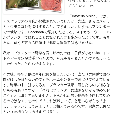
行っていることを取り上げ
てもらいました。
「Infoteria Vision」では、
アスパラガスの写真が掲載されていましたが、先週、さらにスイカ
とトウモロコシを収穫することができました。いずれもプランター
での栽培です。Facebookで紹介したところ、スイカやトウモロコシ
がプランターで穫れることに驚かれた方も多かったようです。もち
ろん、多くの方々の想像通り栽培は簡単ではありません。
私が、プランターで野菜を育て始めたのは、子供が小さい時にトマ
トやピーマンが苦手だったので、それを食べることができるように
したかったことから始まります。
その後、毎年子供に今年は何を植えたいか（日当たりの関係で夏の
間だけしか育たないので）をホームセンターで選ばせて植えていま
す。野菜の中にはもちろん、プランター栽培に適したものも適さな
いものもありますが、「それはプランターに適さないからやめてお
こう」とは決して言いません。あらかじめ悪い結果を予想してやめ
るのではなく、心の中で「これは難しいぞ」と思いながらも「よ
し、チャレンジしてみよう！」と植えてみるのです。農家の長男だ
という意地も少しあります（笑）。