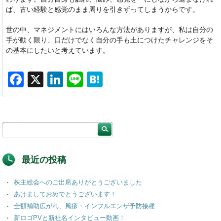
ば、古い経験と感覚のまま周りを引きずってしまうからです。
世の中、マネジメントにはいろんな方法がありますが、私は自分の
手が動く限り、口だけでなく自分の手も土につけたチャレンジをそ
の基本にしたいと考えています。
F
X
Li
Li
H
a
n
n
at
c
k
e
e
e
e
n
b
dI
a
o
n
最近の投稿
o
株主総会へのご出席ありがとうございました
k
あけましておめでとうございます！
全額補助広がれ、風疹・インフルエンザ予防接種
新ロゴPVと新社名インタビュー動画！