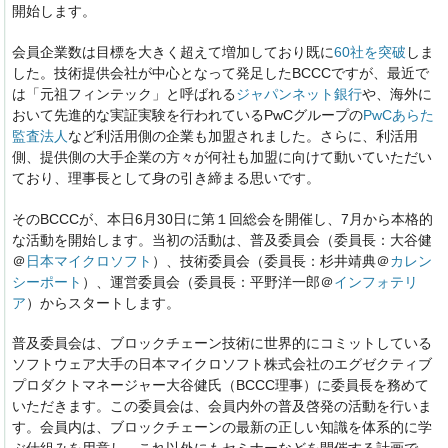
開始します。
会員企業数は目標を大きく超えて増加しており既に
60社を突破
しま
した。技術提供会社が中心となって発足したBCCCですが、最近で
は「元祖フィンテック」と呼ばれる
ジャパンネット銀行
や、海外に
おいて先進的な実証実験を行われているPwCグループの
PwCあらた
監査法人
など利活用側の企業も加盟されました。さらに、利活用
側、提供側の大手企業の方々が何社も加盟に向けて動いていただい
ており、理事長として身の引き締まる思いです。
そのBCCCが、本日6月30日に第１回総会を開催し、7月から本格的
な活動を開始します。当初の活動は、普及委員会（委員長：大谷健
＠
日本マイクロソフト
）、技術委員会（委員長：杉井靖典＠
カレン
シーポート
）、運営委員会（委員長：平野洋一郎＠
インフォテリ
ア
）からスタートします。
普及委員会は、ブロックチェーン技術に世界的にコミットしている
ソフトウェア大手の日本マイクロソフト株式会社のエグゼクティブ
プロダクトマネージャー大谷健氏（BCCC理事）に委員長を務めて
いただきます。この委員会は、会員内外の普及啓発の活動を行いま
す。会員内は、ブロックチェーンの最新の正しい知識を体系的に学