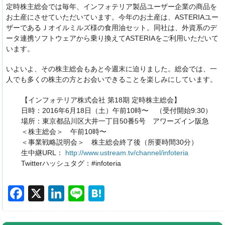
定時株主総会では毎年、インフォテリア製品ユーザー企業の商品を
お土産にさせていただいています。今年のお土産は、ASTERIAユー
ザーであるＪオイルミルズ様の食用油セット。同社は、外資系のデ
ータ連携ソフトウェアから乗り換えてASTERIAをご利用いただいて
います。
いよいよ、その株主総会もあと今週末に迫りました。総会では、一
人でも多くの株主の方とお会いできることを楽しみにしています。
【インフォテリア株式会社 第18期 定時株主総会】
日時：2016年6月18日（土）午前10時〜 （受付開始9:30）
場所：東京都品川区大井一丁目50番5号 アワーズイン阪急
＜株主総会＞ 午前10時〜
＜事業戦略説明会＞ 株主総会終了後（所要時間30分）
生中継URL：
http://www.ustream.tv/channel/
infoteria
Twitterハッシュタグ：#infoteria
F
X
Li
Li
H
a
n
n
at