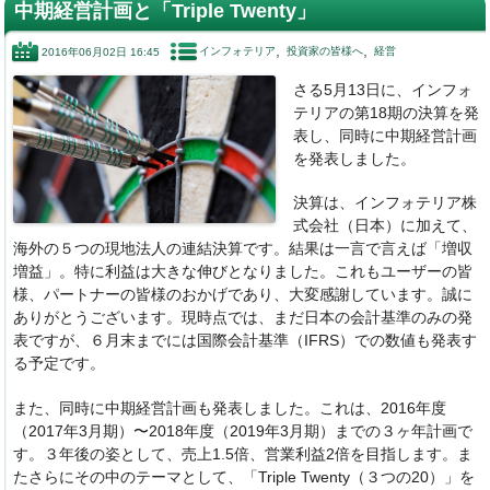
c
k
e
e
中期経営計画と「Triple Twenty」
e
e
n
インフォテリア
投資家の皆様へ
経営
2016年06月02日 16:45
b
dI
a
さる5月13日に、インフォ
o
n
テリアの第18期の決算を発
o
表し、同時に中期経営計画
を発表しました。
k
決算は、インフォテリア株
式会社（日本）に加えて、
海外の５つの現地法人の連結決算です。結果は一言で言えば「増収
増益」。特に利益は大きな伸びとなりました。これもユーザーの皆
様、パートナーの皆様のおかげであり、大変感謝しています。誠に
ありがとうございます。現時点では、まだ日本の会計基準のみの発
表ですが、６月末までには国際会計基準（IFRS）での数値も発表す
る予定です。
また、同時に中期経営計画も発表しました。これは、2016年度
（2017年3月期）〜2018年度（2019年3月期）までの３ヶ年計画で
す。３年後の姿として、売上1.5倍、営業利益2倍を目指します。ま
たさらにその中のテーマとして、「Triple Twenty（３つの20）」を