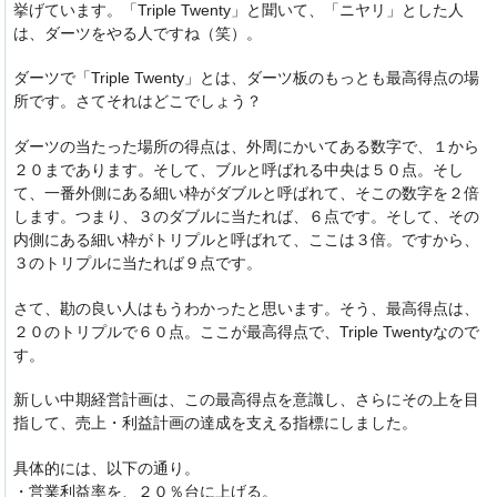
挙げています。「Triple Twenty」と聞いて、「ニヤリ」とした人
は、ダーツをやる人ですね（笑）。
ダーツで「Triple Twenty」とは、ダーツ板のもっとも最高得点の場
所です。さてそれはどこでしょう？
ダーツの当たった場所の得点は、外周にかいてある数字で、１から
２０まであります。そして、ブルと呼ばれる中央は５０点。そし
て、一番外側にある細い枠がダブルと呼ばれて、そこの数字を２倍
します。つまり、３のダブルに当たれば、６点です。そして、その
内側にある細い枠がトリプルと呼ばれて、ここは３倍。ですから、
３のトリプルに当たれば９点です。
さて、勘の良い人はもうわかったと思います。そう、最高得点は、
２０のトリプルで６０点。ここが最高得点で、Triple Twentyなので
す。
新しい中期経営計画は、この最高得点を意識し、さらにその上を目
指して、売上・利益計画の達成を支える指標にしました。
具体的には、以下の通り。
・営業利益率を、２０％台に上げる。