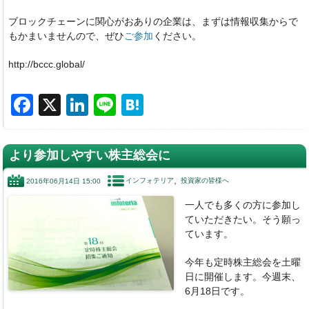
ブロックチェーンに関心がおありの企業は、まずは情報収集からで
もかまいませんので、ぜひ
ご参加
ください。
http://bccc.global/
F
X
Li
Li
H
a
n
n
at
c
k
e
e
より参加しやすい株主総会に
e
e
n
インフォテリア
投資家の皆様へ
2016年06月14日 15:00
b
dI
a
一人でも多くの方に参加し
o
n
ていただきたい。そう願っ
o
ています。
k
今年も定時株主総会を土曜
日に開催します。
今週末、
6月18日です。