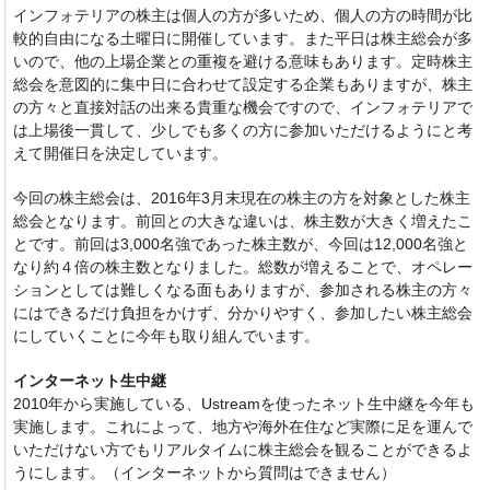
インフォテリアの株主は個人の方が多いため、個人の方の時間が比
較的自由になる土曜日に開催しています。また平日は株主総会が多
いので、他の上場企業との重複を避ける意味もあります。定時株主
総会を意図的に集中日に合わせて設定する企業もありますが、株主
の方々と直接対話の出来る貴重な機会ですので、インフォテリアで
は上場後一貫して、少しでも多くの方に参加いただけるようにと考
えて開催日を決定しています。
今回の株主総会は、2016年3月末現在の株主の方を対象とした株主
総会となります。前回との大きな違いは、株主数が大きく増えたこ
とです。前回は3,000名強であった株主数が、今回は12,000名強と
なり約４倍の株主数となりました。総数が増えることで、オペレー
ションとしては難しくなる面もありますが、参加される株主の方々
にはできるだけ負担をかけず、分かりやすく、参加したい株主総会
にしていくことに今年も取り組んでいます。
インターネット生中継
2010年から実施している、Ustreamを使ったネット生中継を今年も
実施します。これによって、地方や海外在住など実際に足を運んで
いただけない方でもリアルタイムに株主総会を観ることができるよ
うにします。（インターネットから質問はできません）