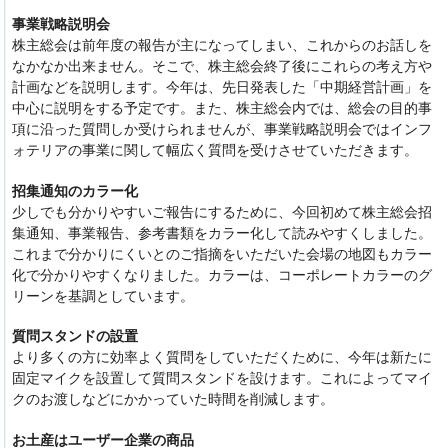
事業戦略説明会
株主総会は前年度の報告が主になってしまい、これからのお話しを
なかなか出来ません。そこで、株主総会終了後にこれらの考え方や
計画などを説明します。今年は、先日発表した「中期経営計画」を
中心に説明をする予定です。また、株主総会内では、総会の目的事
項に沿った質問しか受けられませんが、事業戦略説明会ではインフ
ォテリアの事業に関して幅広く質問を受けさせていただきます。
招集通知のカラー化
少しでも分かりやすいご報告にするために、今回初めて株主総会招
集通知、事業報告、参考書類をカラー化して読みやすくしました。
これまで分かりにくいとのご指摘をいただいた会場の地図もカ
ラー
化で分かりやすくなりました。カラーは、コーポレートカラーのグ
リーンを基調としています。
質問スタンドの設置
より多くの方に効率よく質問をしていただくために、今年は新たに
固定マイクを設置して質問スタンドを設けます。これによってマイ
クのお渡しなどにかかっていた時間を削減します。
お土産
はユーザー企業の商品