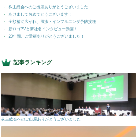
o
株主総会へのご出席ありがとうございました
k
あけましておめでとうございます！
全額補助広がれ、風疹・インフルエンザ予防接種
新ロゴPVと新社名インタビュー動画！
20年間、ご愛顧ありがとうございました！
記事ランキング
株主総会へのご出席ありがとうございました