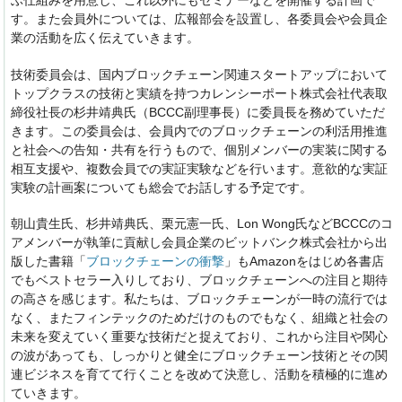
ぶ仕組みを用意し、これ以外にもセミナーなどを開催する計画で
す。また会員外については、広報部会を設置し、各委員会や会員企
業の活動を広く伝えていきます。
技術委員会は、国内ブロックチェーン関連スタートアップにおいて
トップクラスの技術と実績を持つカレンシーポート株式会社代表取
締役社長の杉井靖典氏（BCCC副理事長）に委員長を務めていただ
きます。この委員会は、会員内でのブロックチェーンの利活用推進
と社会への告知・共有を行うもので、個別メンバーの実装に関する
相互支援や、複数会員での実証実験などを行います。意欲的な実証
実験の計画案についても総会でお話しする予定です。
朝山貴生氏、杉井靖典氏、栗元憲一氏、Lon Wong氏などBCCCのコ
アメンバーが執筆に貢献し会員企業のビットバンク株式会社から出
版した書籍「
ブロックチェーンの衝撃
」もAmazonをはじめ各書店
でもベストセラー入りしており、ブロックチェーンへの注目と期待
の高さを感じます。私たちは、ブロックチェーンが一時の流行では
なく、またフィンテックのためだけのものでもなく、組織と社会の
未来を変えていく重要な技術だと捉えており、これから注目や関心
の波があっても、しっかりと健全にブロックチェーン技術とその関
連ビジネスを育てて行くことを改めて決意し、活動を積極的に進め
ていきます。