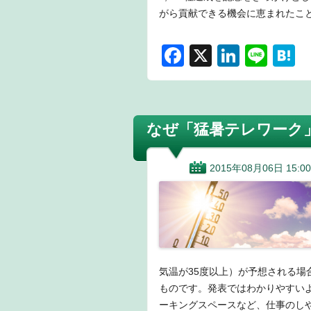
がら貢献できる機会に恵まれたこ
F
X
Li
Li
H
a
n
n
a
c
k
e
e
e
e
n
なぜ「猛暑テレワーク
b
dI
a
o
n
2015年08月06日 15:00
o
k
気温が35度以上）が予想される
ものです。発表ではわかりやすい
ーキングスペースなど、仕事のし