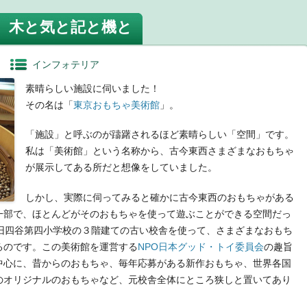
、木と気と記と機と
インフォテリア
素晴らしい施設に伺いました！
その名は「
東京おもちゃ美術館
」。
「施設」と呼ぶのが躊躇されるほど素晴らしい「空間」です。
私は「美術館」という名称から、古今東西さまざまなおもちゃ
が展示してある所だと想像をしていました。
しかし、実際に伺ってみると確かに古今東西のおもちゃがある
一部で、ほとんどがそのおもちゃを使って遊ぶことができる空間だっ
た旧四谷第四小学校の３階建ての古い校舎を使って、さまざまなおもち
るのです。この美術館を運営する
NPO日本グッド・トイ委員会
の趣旨
中心に、昔からのおもちゃ、毎年応募がある新作おもちゃ、世界各国
のオリジナルのおもちゃなど、元校舎全体にところ狭しと置いてあり