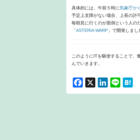
具体的には、午前５時に
気象庁か
予定上支障がない場合、上長の許
毎朝見に行くのが面倒という人の
「
ASTERIA WARP
」で開発しまし
このようにITを駆使することで、
んでいきます。
F
X
Li
Li
H
a
n
n
a
c
k
e
e
e
e
n
b
dI
a
o
n