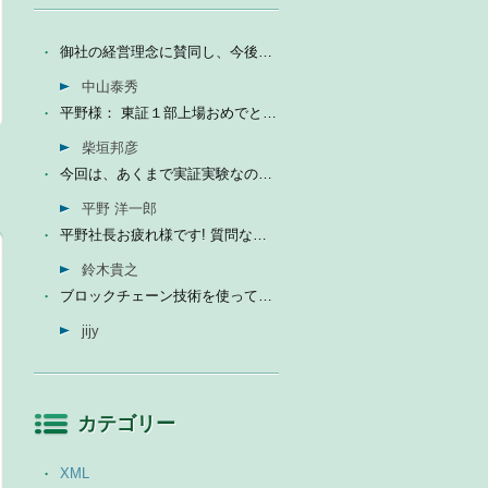
御社の経営理念に賛同し、今後の成長を期待して今日微量なが...
中山泰秀
平野様： 東証１部上場おめでとうございます。ひとえに平...
柴垣邦彦
今回は、あくまで実証実験なので、当社の売上に関しては未定...
平野 洋一郎
平野社長お疲れ様です! 質問なんですが、インフォテリアはソ...
鈴木貴之
ブロックチェーン技術を使って、現状それなりに触れる機会が...
jijy
カテゴリー
XML