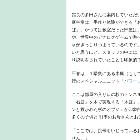
館長の多田さんに案内していただ
庭科室は、手作り体験ができる「
ば」。かつては教室だった部屋は
や、世界中のアナログゲームで遊
ゃがぎっしりつまっているのです
いと思うほど。スタッフの中には
り説明をされていたことも印象的
圧巻は、１階奥にある木庭（もく
行のスペシャルユニット「
パワー
ここは部屋の入り口の杉のトンネ
「石庭」を木で実現する「木庭」
ンと置かれた杉のオブジェが印象
多くの子供と 引率のお母さんとお
「ここでは、携帯をいじっている
せん。」