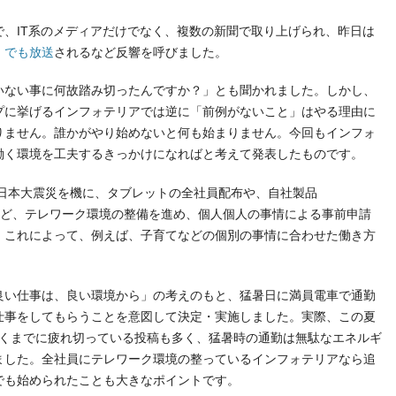
、IT系のメディアだけでなく、複数の新聞で取り上げられ、昨日は
」でも放送
されるなど反響を呼びました。
いない事に何故踏み切ったんですか？」とも聞かれました。しかし、
プに挙げるインフォテリアでは逆に「前例がないこと」はやる理由に
りません。誰かがやり始めないと何も始まりません。今回もインフォ
働く環境を工夫するきっかけになればと考えて発表したものです。
東日本大震災を機に、タブレットの全社員配布や、自社製品
ど、テレワーク環境の整備を進め、個人個人の事情による事前申請
。これによって、例えば、子育てなどの個別の事情に合わせた働き方
良い仕事は、良い環境から」の考えのもと、猛暑日に満員電車で通勤
仕事をしてもらうことを意図して決定・実施しました。実際、この夏
、会社に着くまでに疲れ切っている投稿も多く、猛暑時の通勤は無駄なエネルギ
ました。全社員にテレワーク環境の整っているインフォテリアなら追
でも始められたことも大きなポイントです。