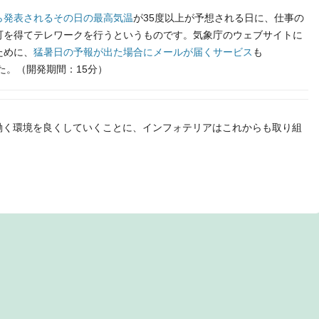
ら発表されるその日の最高気温
が35度以上が予想される日に、仕事の
可を得てテレワークを行うというものです。気象庁のウェブサイトに
ために、
猛暑日の予報が出た場合にメールが届くサービス
も
た。（開発期間：15分）
働く環境を良くしていくことに、インフォテリアはこれからも取り組
t