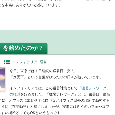
とを本当にありがたいと感じています。
t
」を始めたのか？
インフォテリア
経営
今日、東京では７日連続の猛暑日に突入。
「炎天下」という言葉がぴったりの日々が続いています。
インフォテリアでは、この猛暑対策として
「猛暑テレワーク」
の推奨
を始めました。「猛暑テレワーク」とは、猛暑日（最高
場合に、オフィスに出勤せずに自宅などオフィス以外の場所で勤務する
ように（在宅勤務）と補足しましたが、実際には近くのカフェやコワ
やすい場所どこでもOKというものです。