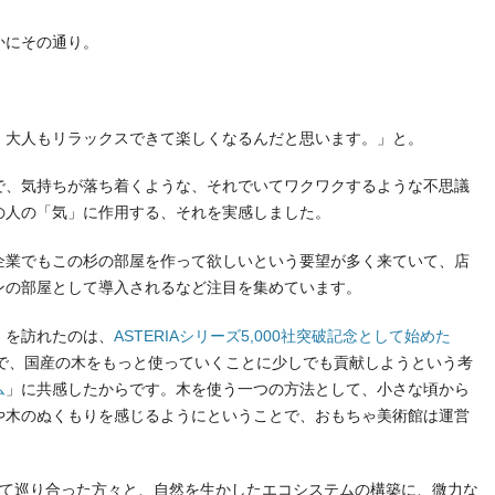
かにその通り。
、
、大人もリラックスできて楽しくなるんだと思います。」と。
で、気持ちが落ち着くような、それでいてワクワクするような不思議
の人の「気」に作用する、それを実感しました。
企業でもこの杉の部屋を作って欲しいという要望が多く来ていて、店
ンの部屋として導入されるなど注目を集めています。
」を訪れたのは、
ASTERIAシリーズ5,000社突破記念として始めた
で、国産の木をもっと使っていくことに少しでも貢献しようという考
ム
」に共感したからです。木を使う一つの方法として、小さな頃から
や木のぬくもりを感じるようにということで、おもちゃ美術館は運営
として巡り合った方々と、自然を生かしたエコシステムの構築に、微力な