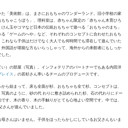
いた「美術館」は、まさにおもちゃのワンダーランド。旧小学校の家
おもちゃこうぼう」、理科室は、赤ちゃん限定の「赤ちゃん木育ひろ
、けん玉やコマなど日本の伝統おもちゃで遊べる「おもちゃのまち」
べる「ゲームのへや」など、それぞれのコンセプトに合わせたおもち
。これなら子供はだけでなく大人でも何時間でも滞在して遊んでいた
、外国語が堪能な方もいらっしゃって、海外からの来館者にもしっか
でした。
てい）の部屋（写真）。インフォテリアのパートナーでもある内田洋
プレイス
」の若杉さん率いるチームのプロデュースです。
ルから始まって、床も全面が杉、おもちゃも全て杉。コンセプトは、
、写真のように、砂の代 わりに敷き詰められた杉、石の代わりにドー
的です。木の香り、木の手触りがとても心地よい空間です。中では、
父さんが遊んでいました。
お母さんはいません。子供をほったらかしにしているお父さんもいま