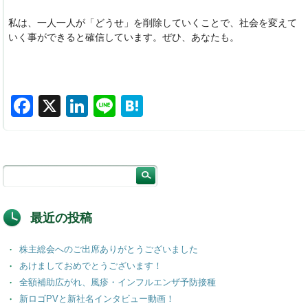
私は、一人一人が「どうせ」を削除していくことで、社会を変えて
いく事ができると確信しています。ぜひ、あなたも。
F
X
Li
Li
H
a
n
n
at
c
k
e
e
e
e
n
b
dI
a
o
n
最近の投稿
o
株主総会へのご出席ありがとうございました
k
あけましておめでとうございます！
全額補助広がれ、風疹・インフルエンザ予防接種
新ロゴPVと新社名インタビュー動画！