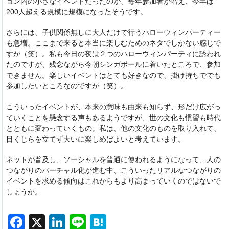
ョン内の小さなイベントだったのが、毎年参加者が増え、今年は
200人超える規模に規模になったそうです。
さらには、子供関係無しに大人だけで行うハローウィンパーティー
も急増。ここまで来ると本当に楽しむためのネタでしかない感じで
すが（笑）。私も今日の夜は２つのハローウィンパーティに誘われ
たのですが、残念ながら今朝シンガポールに着いたところで、参加
できません。楽しいイベントはとても好きなので、掛け持ちででも
参加したいところなのですが（笑）。
こういったイベントが、本来の意味も由来も知らず、形だけ広がっ
ていくことを懸念する声もあるようですが、世の文化も慣習も時代
とともに変わっていくもの。私は、他の文化のものを取り入れて、
目くじらを立てず大いに楽しめばよいと考えています。
ネットが普及し、ソーシャルを普通に使われるようになって、人の
つながりのバーチャル化が進む中、こういったリアルなつながりの
イベントを求める傾向はこれからもより高まっていくのではないで
しょうか。
F
X
Li
Li
H