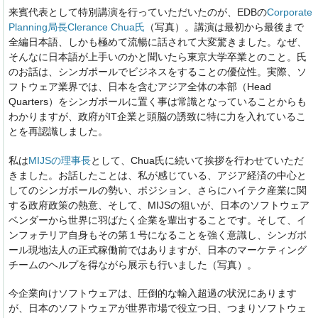
来賓代表として特別講演を行っていただいたのが、EDBの
Corporate
Planning局長Clerance Chua氏
（写真）。講演は最初から最後まで
全編日本語、しかも極めて流暢に話されて大変驚きました。なぜ、
そんなに日本語が上手いのかと聞いたら東京大学卒業とのこと。氏
のお話は、シンガポールでビジネスをすることの優位性。実際、ソ
フトウェア業界では、日本を含むアジア全体の本部（Head
Quarters）をシンガポールに置く事は常識となっていることからも
わかりますが、政府がIT企業と頭脳の誘致に特に力を入れているこ
とを再認識しました。
私は
MIJSの理事長
として、Chua氏に続いて挨拶を行わせていただ
きました。お話したことは、私が感じている、アジア経済の中心と
してのシンガポールの勢い、ポジション、さらにハイテク産業に関
する政府政策の熱意、そして、MIJSの狙いが、日本のソフトウェア
ベンダーから世界に羽ばたく企業を輩出することです。そして、イ
ンフォテリア自身もその第１号になることを強く意識し、シンガポ
ール現地法人の正式稼働前ではありますが、日本のマーケティング
チームのヘルプを得ながら展示も行いました（写真）。
今企業向けソフトウェアは、圧倒的な輸入超過の状況にあります
が、日本のソフトウェアが世界市場で役立つ日、つまりソフトウェ