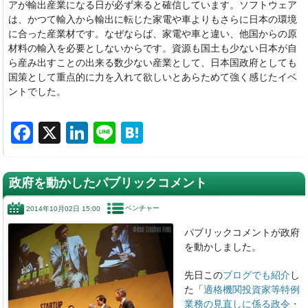
アが輸出産業になる日が必ず来ると確信しています。ソフトウェア
は、かつて輸入から輸出に転じた家電や車よりもさらに日本の環境
に合った産業材です。なぜならば、家電や車と違い、他国からの原
材料の輸入を必要としないからです。資源も国土も少ない日本が自
ら産み出すことの出来る数少ない産業として、日本国政府としても
国策として重点的に力を入れて欲しいとあらためて強く感じたイベ
ントでした。
F
X
Li
Li
H
a
n
n
at
c
k
e
e
政府を動かしたパブリックコメント
e
e
n
ベンチャー
2014年10月02日 15:00
b
dI
a
パブリックコメントが政府
o
n
を動かしました。
o
先日この
ブログでも紹介
し
k
た「
適格機関投資家等特例
業務の見直しに係る政令・