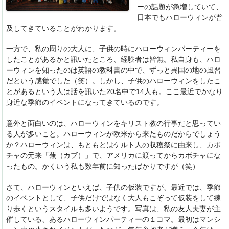
ーの話題が急増していて、
日本でもハローウィンが普
及してきていることがわかります。
一方で、私の周りの大人に、子供の時にハローウィンパーティーを
したことがあるかと訊いたところ、経験者は皆無。私自身も、ハロ
ーウィンを知ったのは英語の教科書の中で、ずっと異国の地の風習
だという感覚でした（笑）。しかし、子供のハローウィンをしたこ
とがあるという人は話を訊いた20名中で14人も。ここ最近でかなり
身近な季節のイベントになってきているのです。
意外と面白いのは、ハローウィンをキリスト教の行事だと思ってい
る人が多いこと。ハローウィンが欧米から来たものだからでしょう
か？ハローウィンは、もともとはケルト人の収穫祭に由来し、カボ
チャの元来「蕪（カブ）」で、アメリカに渡ってからカボチャにな
ったもの。かくいう私も数年前に知ったばかりですが（笑）
さて、ハローウィンといえば、子供の仮装ですが、最近では、季節
のイベントとして、子供だけではなく大人もこぞって仮装をして練
り歩くというスタイルも多いようです。写真は、私の友人夫妻が主
催している、あるハローウィンパーティーの１コマ。最初はマンシ