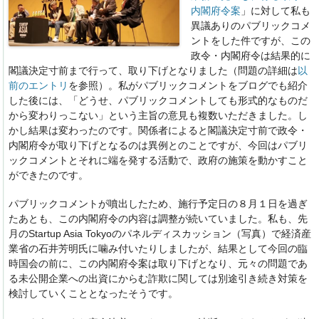
内閣府令案
」に対して私も
異議ありのパブリックコメ
ントをした件ですが、この
政令・内閣府令は結果的に
閣議決定寸前まで行って、取り下げとなりました（問題の詳細は
以
前のエントリ
を参照）。私がパブリックコメントをブログでも紹介
した後には、「どうせ、パブリックコメントしても形式的なものだ
から変わりっこない」という主旨の意見も複数いただきました。し
かし結果は変わったのです。関係者によると閣議決定寸前で政令・
内閣府令が取り下げとなるのは異例とのことですが、今回はパブリ
ックコメントとそれに端を発する活動で、政府の施策を動かすこと
ができたのです。
パブリックコメントが噴出したため、施行予定日の８月１日を過ぎ
たあとも、この内閣府令の内容は調整が続いていました。私も、先
月のStartup Asia Tokyoのパネルディスカッション（写真）で経済産
業省の石井芳明氏に噛み付いたりしましたが、結果として今回の臨
時国会の前に、この内閣府令案は取り下げとなり、元々の問題であ
る未公開企業への出資にからむ詐欺に関しては別途引き続き対策を
検討していくこととなったそうです。