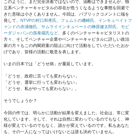
このように、まだ完全決着ではないので、油断はできませんが、独
立系ベンチャーキャピタルの存在が危うくなるような事態を回避で
きた意味は小さくありません。今回は、パブリックコメントに端を
発して、
NTVPの村口和孝氏、フェムトの磯崎氏、インキュベイトフ
ァンドの赤浦徹氏、サムライインキュベートの榊原健太郎氏、モビ
ーダジャパンの孫泰蔵氏など
、多くのベンチャーキャピタリストの
方々、そしてベンチャー企業やベンチャーキャピタルに詳しい政治
家の方々もこの内閣府案の阻止に向けて活動をしていただいたおか
げであり、皆様の活動に敬意を表します。
いまの日本では「どうせ病」が蔓延しています。
「どうせ、政府に言っても変わらない」
「どうせ、選挙に行っても変わらない」
「どうせ、私がやっても変わらない」。
そうでしょうか？
今回の件では、明らかに活動が結果を変えました。社会は、常に変
化しています。そして、それは自然に変わっているのでもなく、神
様が変えているのでもなく、誰かが変えているのです。私もあなた
も、その一人になってはいけないとは誰も決めていません。