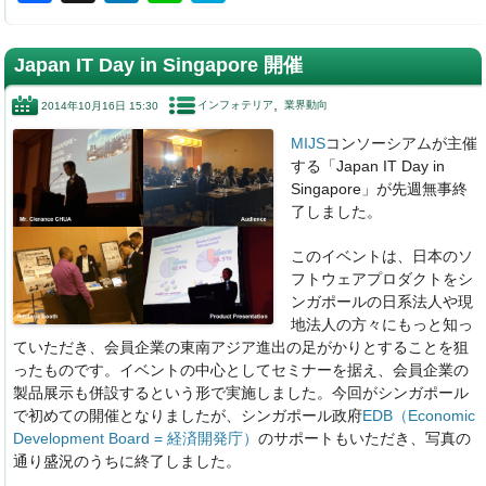
a
n
n
at
c
k
e
e
Japan IT Day in Singapore 開催
e
e
n
インフォテリア
業界動向
2014年10月16日 15:30
b
dI
a
MIJS
コンソーシアムが主催
o
n
する「Japan IT Day in
o
Singapore」が先週無事終
了しました。
k
このイベントは、日本のソ
フトウェアプロダクトをシ
ンガポールの日系法人や現
地法人の方々にもっと知っ
ていただき、会員企業の東南アジア進出の足がかりとすることを狙
ったものです。イベントの中心としてセミナーを据え、会員企業の
製品展示も併設するという形で実施しました。今回がシンガポール
で初めての開催となりましたが、シンガポール政府
EDB（Economic
Development Board = 経済開発庁）
のサポートもいただき、写真の
通り盛況のうちに終了しました。