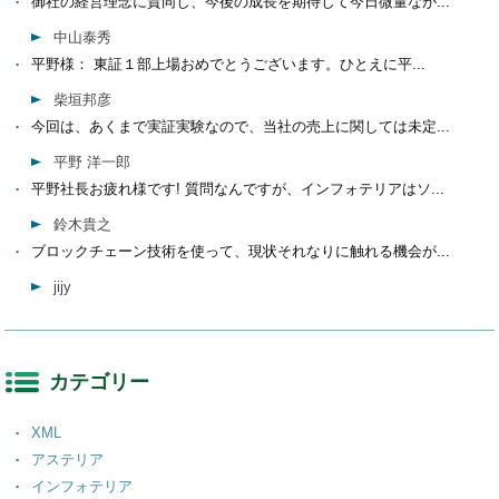
御社の経営理念に賛同し、今後の成長を期待して今日微量なが...
中山泰秀
平野様： 東証１部上場おめでとうございます。ひとえに平...
柴垣邦彦
今回は、あくまで実証実験なので、当社の売上に関しては未定...
平野 洋一郎
平野社長お疲れ様です! 質問なんですが、インフォテリアはソ...
鈴木貴之
ブロックチェーン技術を使って、現状それなりに触れる機会が...
jijy
カテゴリー
XML
アステリア
インフォテリア