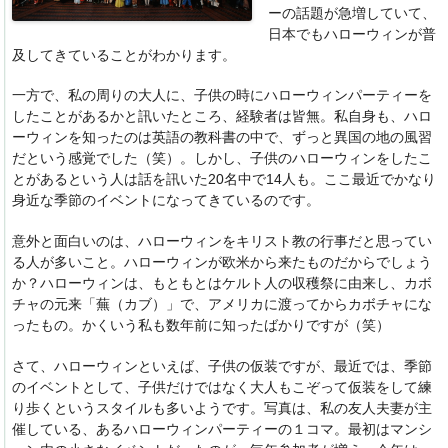
ーの話題が急増していて、
日本でもハローウィンが普
及してきていることがわかります。
一方で、私の周りの大人に、子供の時にハローウィンパーティーを
したことがあるかと訊いたところ、経験者は皆無。私自身も、ハロ
ーウィンを知ったのは英語の教科書の中で、ずっと異国の地の風習
だという感覚でした（笑）。しかし、子供のハローウィンをしたこ
とがあるという人は話を訊いた20名中で14人も。ここ最近でかなり
身近な季節のイベントになってきているのです。
意外と面白いのは、ハローウィンをキリスト教の行事だと思ってい
る人が多いこと。ハローウィンが欧米から来たものだからでしょう
か？ハローウィンは、もともとはケルト人の収穫祭に由来し、カボ
チャの元来「蕪（カブ）」で、アメリカに渡ってからカボチャにな
ったもの。かくいう私も数年前に知ったばかりですが（笑）
さて、ハローウィンといえば、子供の仮装ですが、最近では、季節
のイベントとして、子供だけではなく大人もこぞって仮装をして練
り歩くというスタイルも多いようです。写真は、私の友人夫妻が主
催している、あるハローウィンパーティーの１コマ。最初はマンシ