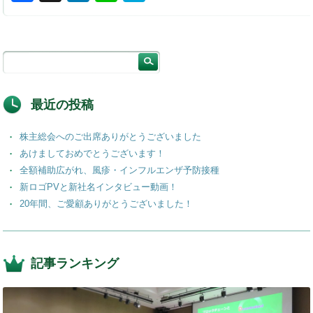
a
n
n
at
c
k
e
e
e
e
n
b
dI
a
o
n
最近の投稿
o
株主総会へのご出席ありがとうございました
k
あけましておめでとうございます！
全額補助広がれ、風疹・インフルエンザ予防接種
新ロゴPVと新社名インタビュー動画！
20年間、ご愛顧ありがとうございました！
記事ランキング