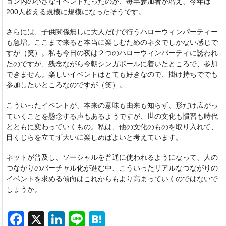
ョン内の小さなイベントだったのが、毎年参加者が増え、今年は
200人超える規模に規模になったそうです。
さらには、子供関係無しに大人だけで行うハローウィンパーティー
も急増。ここまで来ると本当に楽しむためのネタでしかない感じで
すが（笑）。私も今日の夜は２つのハローウィンパーティに誘われ
たのですが、残念ながら今朝シンガポールに着いたところで、参加
できません。楽しいイベントはとても好きなので、掛け持ちででも
参加したいところなのですが（笑）。
こういったイベントが、本来の意味も由来も知らず、形だけ広がっ
ていくことを懸念する声もあるようですが、世の文化も慣習も時代
とともに変わっていくもの。私は、他の文化のものを取り入れて、
目くじらを立てず大いに楽しめばよいと考えています。
ネットが普及し、ソーシャルを普通に使われるようになって、人の
つながりのバーチャル化が進む中、こういったリアルなつながりの
イベントを求める傾向はこれからもより高まっていくのではないで
しょうか。
F
X
Li
Li
H