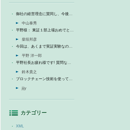
御社の経営理念に賛同し、今後の成長を期待して今日微量なが...
中山泰秀
平野様： 東証１部上場おめでとうございます。ひとえに平...
柴垣邦彦
今回は、あくまで実証実験なので、当社の売上に関しては未定...
平野 洋一郎
平野社長お疲れ様です! 質問なんですが、インフォテリアはソ...
鈴木貴之
ブロックチェーン技術を使って、現状それなりに触れる機会が...
jijy
カテゴリー
XML