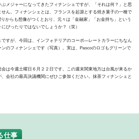
いぶメジャーになってきたフィナンシェですが、「それは何？」と思
ません。フィナンシェとは、フランスを起源とする焼き菓子の一種で
、この綴りからも想像がつくとおり、元々は「金融家」「お金持ち」という
々にぴったりではないでしょうか？（笑）
ェですが、今回は、インフォテリアのコーポ—レートカラーにちなん
ンのフィナンシェです（写真）。実は、Pascoのロゴもグリーンで
総会は今週土曜日６月２２日です。この週末関東地方は台風が来るか
が、会社の最高決議機関にぜひご参加ください。抹茶フィナンシェと
t
る仕事