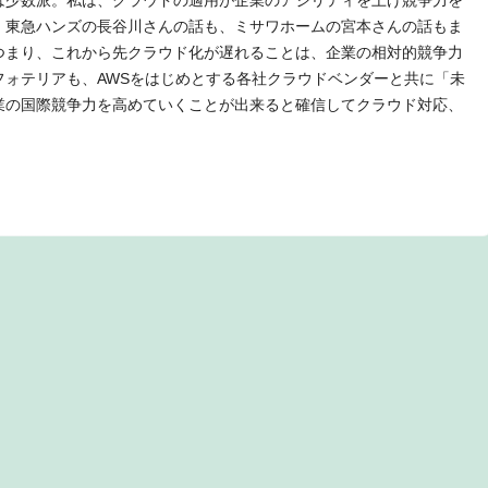
は少数派。私は、クラウドの適用が企業のアジリティを上げ競争力を
、東急ハンズの長谷川さんの話も、ミサワホームの宮本さんの話もま
つまり、これから先クラウド化が遅れることは、企業の相対的競争力
フォテリアも、AWSをはじめとする各社クラウドベンダーと共に「未
業の国際競争力を高めていくことが出来ると確信してクラウド対応、
。
t