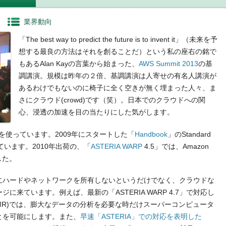
業界動向
「The best way to predict the future is to invent it」（未来を予
想する最良の方法はそれを創ることだ）という私の座右の銘で
もあるAlan Kayの言葉から始まった、
AWS Summit 2013
の基
調講演。規模は昨年の２倍、基調講演は人寄せの有名人講演が
あるわけでもないのに椅子に全く空きが無く埋まった人々、ま
さにクラウド(crowd)です（笑）。日本でのクラウドへの関
心、浸透の加速を目の当たりにした気がします。
Sを使っています。2009年にスタートした「
Handbook
」のStandard
しています。2010年出荷の、「
ASTERIA WARP
4.5」では、Amazon
した。
にハードやネットワークを所有しないというだけでなく、クラウドな
来ています。例えば、最新の「ASTERIA WARP 4.7」で対応し
educe (EMR)では、膨大なデータの分析を必要な時だけスーパーコンピュータ
とを可能にします。また、
早速「ASTERIA」での対応を表明した