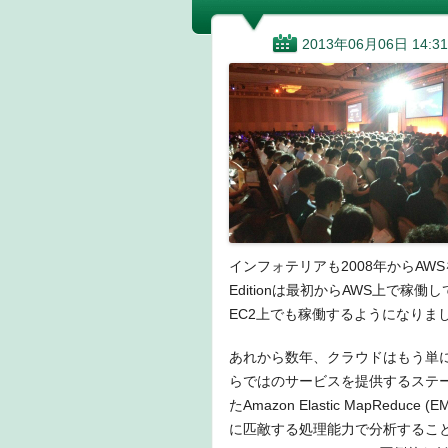
b
dI
a
o
n
2013年06月06日 14:31
o
k
インフォテリアも2008年からAW
Editionは最初からAWS上で稼働
EC2上でも稼働するようになりま
あれから数年、クラウドはもう単
らではのサービスを提供するステージに
たAmazon Elastic MapR
に匹敵する処理能力で分析するこ