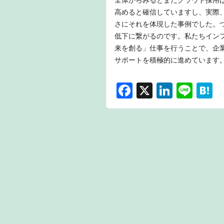
全体からみるとまだクラウド採用
高めると確信していますし、実際
さにそれを体現した事例でした。
低下に繋がるのです。私たちイン
来を創る」仕事を行うことで、企
サポートを積極的に進めています
F
X
Li
Li
H
a
n
n
a
c
k
e
e
e
e
n
b
dI
a
o
n
o
k