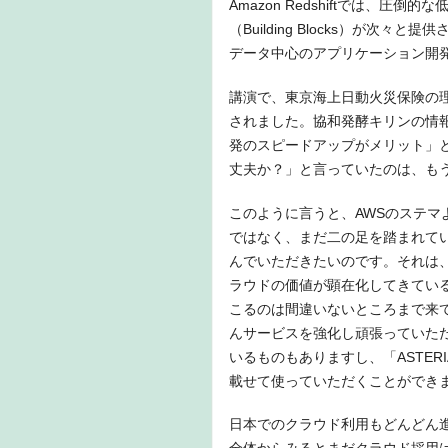
Amazon Redshiftでは、
（Building Blocks）が次
データ中心のアプリケーション開
講演で、東京海上日動火災保険の理
されました。協和発酵キリンの情
発のスピードアップがメリット」
丈夫か？」と言っていたのは、も
このように言うと、AWSのステマ
ではなく、まだ二の足を踏まれて
んでいただきたいのです。それは
ラウドの価値が顕在化してきてい
こるのは間違いないところまで来
んサービスを強化し頑張っていただ
いるものもありますし、「ASTERIA」は
載せて使っていただくことができ
日本でのクラウド利用もどんどん進み