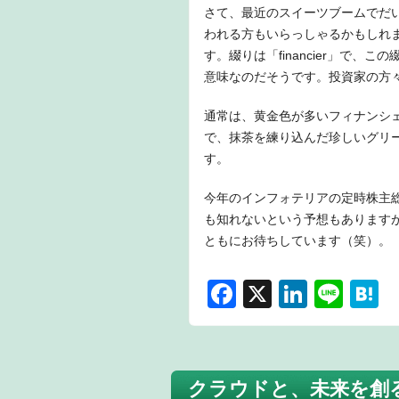
さて、最近のスイーツブームでだ
われる方もいらっしゃるかもしれ
す。綴りは「financier」で
意味なのだそうです。投資家の方
通常は、黄金色が多いフィナンシ
で、抹茶を練り込んだ珍しいグリー
す。
今年のインフォテリアの定時株主
も知れないという予想もあります
ともにお待ちしています（笑）。
F
X
Li
Li
H
a
n
n
a
c
k
e
e
e
e
n
クラウドと、未来を創