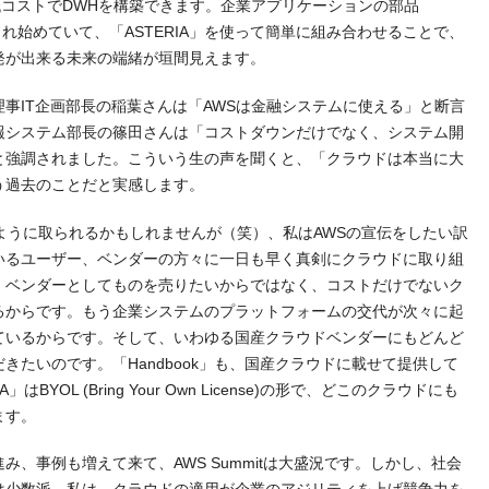
圧倒的な低コストでDWHを構築できます。企業アプリケーションの部品
々と提供され始めていて、「ASTERIA」を使って簡単に組み合わせることで、
発が出来る未来の端緒が垣間見えます。
事IT企画部長の稲葉さんは「AWSは金融システムに使える」と断言
報システム部長の篠田さんは「コストダウンだけでなく、システム開
と強調されました。こういう生の声を聞くと、「クラウドは本当に大
う過去のことだと実感します。
ように取られるかもしれませんが（笑）、私はAWSの宣伝をしたい訳
いるユーザー、ベンダーの方々に一日も早く真剣にクラウドに取り組
、ベンダーとしてものを売りたいからではなく、コストだけでないク
るからです。もう企業システムのプラットフォームの交代が次々に起
ているからです。そして、いわゆる国産クラウドベンダーにもどんど
きたいのです。「Handbook」も、国産クラウドに載せて提供して
BYOL (Bring Your Own License)の形で、どこのクラウドにも
ます。
、事例も増えて来て、AWS Summitは大盛況です。しかし、社会