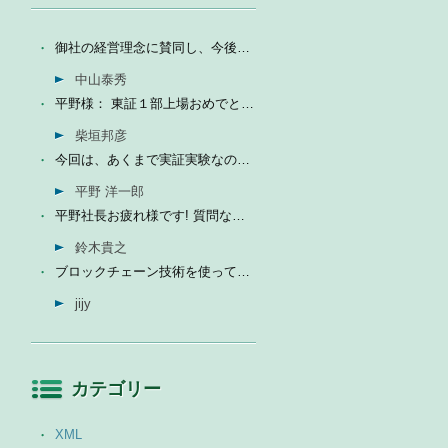
御社の経営理念に賛同し、今後の成長を期待して今日微量なが...
中山泰秀
平野様： 東証１部上場おめでとうございます。ひとえに平...
柴垣邦彦
今回は、あくまで実証実験なので、当社の売上に関しては未定...
平野 洋一郎
平野社長お疲れ様です! 質問なんですが、インフォテリアはソ...
鈴木貴之
ブロックチェーン技術を使って、現状それなりに触れる機会が...
jijy
カテゴリー
XML