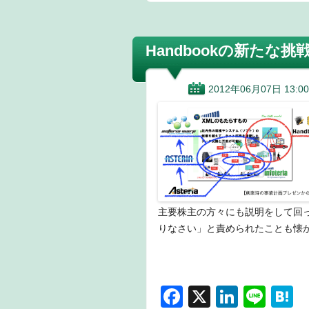
c
k
e
e
e
e
n
Handbookの新たな
b
dI
a
o
n
2012年06月07日 13:00
o
k
主要株主の方々にも説明をして回
りなさい」と責められたことも懐
F
X
Li
Li
H