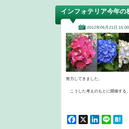
インフォテリア今年の
2012年06月21日 15:00
努力してきました。
こうした考えのもとに開催する、
F
X
Li
Li
H
a
n
n
a