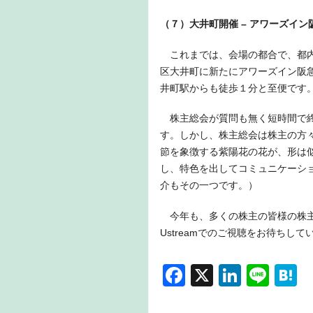
（７）大井町開催 – アワーズイン
これまでは、会場の都合で、都内
区大井町に新たにアワーズイン阪
井町駅からも徒歩１分と至便です
株主総会が質問も無く短時間で終
す。しかし、株主総会は株主の方
節を象徴する紫陽花の花が、形は
し、特色を出してコミュニケーシ
介もその一つです。）
今年も、多くの株主の皆様の株主
Ustreamでのご視聴をお待ちして
F
X
Li
Li
H
a
n
n
a