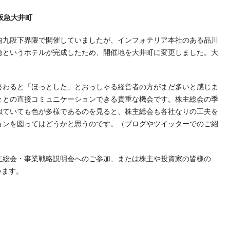
阪急大井町
九段下界隈で開催していましたが、インフォテリア本社のある品川
急というホテルが完成したため、開催地を大井町に変更しました。大
。
わると「ほっとした」とおっしゃる経営者の方がまだ多いと感じま
々との直接コミュニケーションできる貴重な機会です。株主総会の季
似ていても色が多様であるのを見ると、株主総会も各社なりの工夫を
ョンを図ってはどうかと思うのです。（ブログやツイッターでのご紹
総会・事業戦略説明会へのご参加、または株主や投資家の皆様の
います。
t