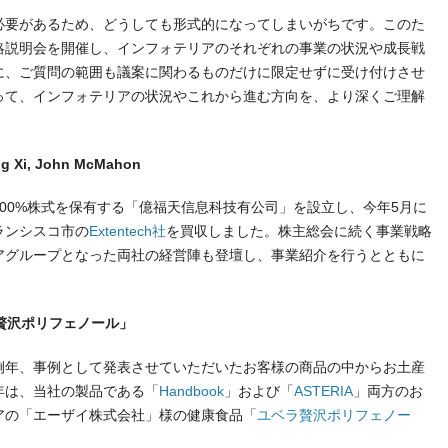
要があるため、どうしても形式的になってしまいがちです。このた
略説明会を開催し、インフォテリアのそれぞれの事業の状況や成長戦
に、ご質問の範囲も議案に関わるものだけに限定せずに受け付けさせ
って、インフォテリアの状況やこれから進む方向を、より深くご理解
i, John McMahon
00%株式を保有する「億福天信息科技有公司」を設立し、今年5月に
ランシスコ市の
Extentech社
を買収しました。株主総会に続く事業戦略
アグループとなった両社の経営陣も登壇し、事業紹介を行うとともに
ラ贅沢ポリフェノール」
年、事例として発表させていただいたお客様の商品の中からお土産
年は、当社の製品である「
Handbook
」および「
ASTERIA
」両方のお
アの「エーザイ株式会社」様の健康食品「
ユベラ贅沢ポリフェノー