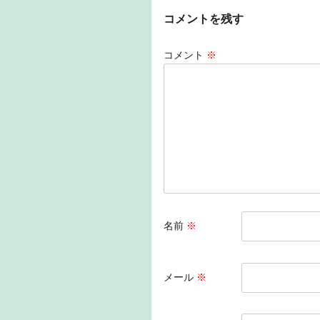
c
k
e
e
コメントを残す
e
e
n
b
dI
a
コメント
※
o
n
o
k
名前
※
メール
※