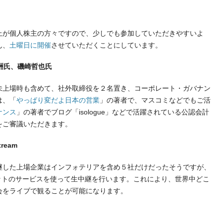
）
が個人株主の方々ですので、少しでも参加していただきやすいよ
ん、
土曜日に開催
させていただくことにしています。
文洲氏、磯崎哲也氏
上場時も含めて、社外取締役を２名置き、コーポレート・ガバナン
は、「
やっぱり変だよ日本の営業
」の著者で、マスコミなどでもご活
ナンス
」の著者でブログ「isologue」などで活躍されている公認会計
をご審議いただきます。
ream
した上場企業はインフォテリアを含め５社だけだったそうですが、
ットのサービスを使って生中継を行います。これにより、世界中どこ
会をライブで観ることが可能になります。