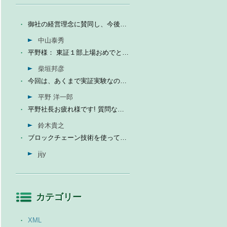
御社の経営理念に賛同し、今後の成長を期待して今日微量なが...
中山泰秀
平野様： 東証１部上場おめでとうございます。ひとえに平...
柴垣邦彦
今回は、あくまで実証実験なので、当社の売上に関しては未定...
平野 洋一郎
平野社長お疲れ様です! 質問なんですが、インフォテリアはソ...
鈴木貴之
ブロックチェーン技術を使って、現状それなりに触れる機会が...
jijy
カテゴリー
XML