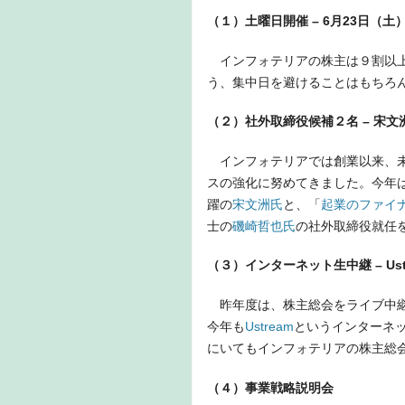
（１）土曜日開催 – 6月23日（土
インフォテリアの株主は９割以上
う、集中日を避けることはもちろ
（２）社外取締役候補２名 – 宋
インフォテリアでは創業以来、未
スの強化に努めてきました。今年
躍の
宋文洲氏
と、「
起業のファイ
士の
磯崎哲也氏
の社外取締役就任
（３）インターネット生中継 – Ust
昨年度は、株主総会をライブ中継
今年も
Ustream
というインターネ
にいてもインフォテリアの株主総
（４）事業戦略説明会