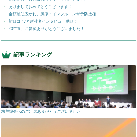
k
あけましておめでとうございます！
全額補助広がれ、風疹・インフルエンザ予防接種
新ロゴPVと新社名インタビュー動画！
20年間、ご愛顧ありがとうございました！
記事ランキング
株主総会へのご出席ありがとうございました