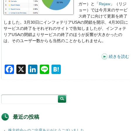
ガー）と「
Rejaw
」（リジ
ョー）では今月末のサービ
ス終了に向けて更新を終了
しました。3月30日にインフォテリアUSAの閉鎖を開示、4月30日に
サービスの終了をそれぞれのサイトで告知しましたが、インフォテ
リアUSAの閉鎖よりサービスの終了のほうが反響が大きかったの
は、そのユーザー数からも当然のことかもしれません。
続きを読む
F
X
Li
Li
H
a
n
n
at
c
k
e
e
e
e
n
b
dI
a
o
n
最近の投稿
o
株主総会へのご出席ありがとうございました