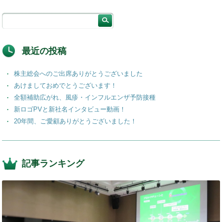
c
k
e
e
e
e
n
b
dI
a
o
n
最近の投稿
o
株主総会へのご出席ありがとうございました
k
あけましておめでとうございます！
全額補助広がれ、風疹・インフルエンザ予防接種
新ロゴPVと新社名インタビュー動画！
20年間、ご愛顧ありがとうございました！
記事ランキング