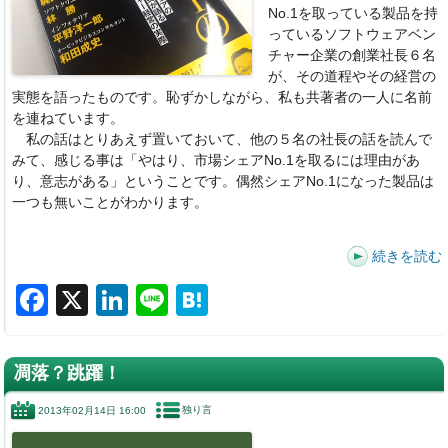
No.1を取っている製品を持
っているソフトウェアベン
チャー企業の創業社長６名
が、その道程やその経営の
実態を語ったものです。恥ずかしながら、私も共著者の一人に名前
を連ねています。
私の話はとりあえず置いておいて、他の５名の社長の話を読んで
みて、感じる事は「やはり、市場シェアNo.1を取るには理由があ
り、意志がある」ということです。偶然シェアNo.1になった製品は
一つも無いことがわかります。
続きを読む
F
X
Li
Li
H
a
n
n
at
c
k
e
e
凋落？跳躍！
e
e
n
独り言
2013年02月14日 16:00
b
dI
a