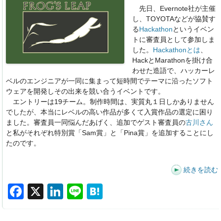
o
n
先日、Evernote社が主催
o
し、TOYOTAなどが協賛す
る
Hackathon
というイベン
k
トに審査員として参加しま
した。
Hackathonとは
、
HackとMarathonを掛け合
わせた造語で、ハッカーレ
ベルのエンジニアが一同に集まって短時間でテーマに沿ったソフト
ウェアを開発しその出来を競い合うイベントです。
エントリーは19チーム。制作時間は、実質丸１日しかありません
でしたが、本当にレベルの高い作品が多くて入賞作品の選定に困り
ました。審査員一同悩んだあげく、追加でゲスト審査員の
古川さん
と私がそれぞれ特別賞「Sam賞」と「Pina賞」を追加することにし
たのです。
続きを読む
F
X
Li
Li
H
a
n
n
at