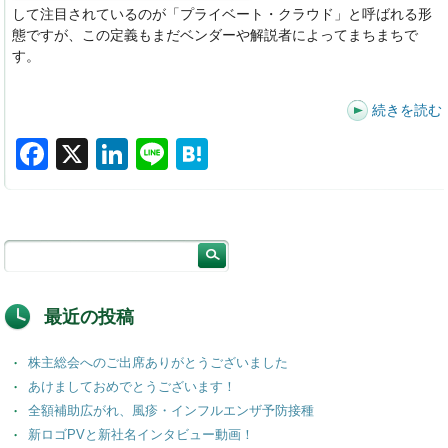
して注目されているのが「プライベート・クラウド」と呼ばれる形
態ですが、この定義もまだベンダーや解説者によってまちまちで
す。
続きを読む
F
X
Li
Li
H
a
n
n
at
c
k
e
e
e
e
n
b
dI
a
o
n
最近の投稿
o
株主総会へのご出席ありがとうございました
k
あけましておめでとうございます！
全額補助広がれ、風疹・インフルエンザ予防接種
新ロゴPVと新社名インタビュー動画！