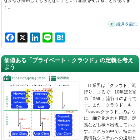
なかなか採用してもらえない」という相談を受けることがありま
す。
続きを読む
F
X
Li
Li
H
a
n
n
at
c
k
e
e
価値ある「プライベート・クラウド」の定義を考え
e
e
n
よう
b
dI
a
業界動向
2009年07月09日 12:00
o
n
IT業界は「クラウド」流
行り。まるで、10年ほど前
o
の「XML」流行りのようで
k
す。また「クラウド」も
「○○○○○クラウド」のよう
に、細分化された用語、定
義なども様々出現していま
す。これらの中で、特に企
業情報システムへの適用と