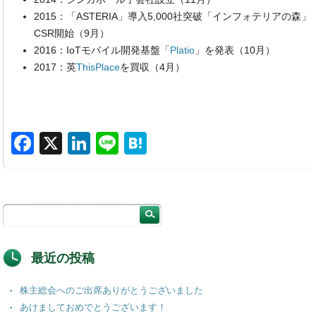
2015：「ASTERIA」導入5,000社突破「インフォテリアの森」
CSR開始（9月）
2016：IoTモバイル開発基盤「
Platio
」を発表（10月）
2017：英
ThisPlace
を買収（4月）
F
X
Li
Li
H
a
n
n
at
c
k
e
e
e
e
n
b
dI
a
o
n
最近の投稿
o
株主総会へのご出席ありがとうございました
k
あけましておめでとうございます！