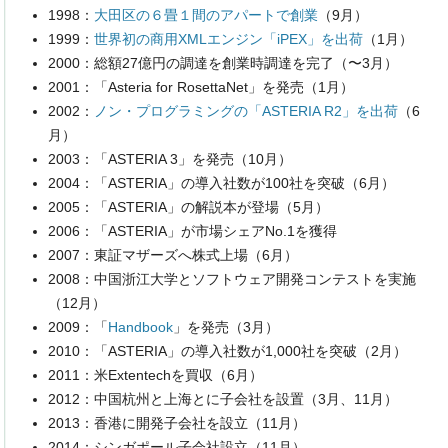
1998：
大田区の６畳１間のアパートで創業
（9月）
1999：
世界初の商用XMLエンジン「iPEX」を出荷
（1月）
2000：総額27億円の調達を創業時調達を完了（〜3月）
2001：「Asteria for RosettaNet」を発売（1月）
2002：
ノン・プログラミングの「ASTERIA R2」を出荷
（6
月）
2003：「ASTERIA 3」を発売（10月）
2004：「ASTERIA」の導入社数が100社を突破（6月）
2005：「ASTERIA」の解説本が登場（5月）
2006：「ASTERIA」が市場シェアNo.1を獲得
2007：東証マザーズへ株式上場（6月）
2008：中国浙江大学とソフトウェア開発コンテストを実施
（12月）
2009：「
Handbook
」を発売（3月）
2010：「ASTERIA」の導入社数が1,000社を突破（2月）
2011：米Extentechを買収（6月）
2012：中国杭州と上海とに子会社を設置（3月、11月）
2013：香港に開発子会社を設立（11月）
2014：シンガポール子会社設立（11月）