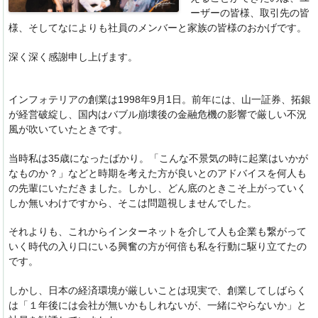
ーザーの皆様、取引先の皆
様、
そしてなによりも社員のメンバーと家族の皆様のおかげです。
深く深く感謝申し上げます。
インフォテリアの創業は1998年9月1日。前年には、
山一証券、拓銀
が経営破綻し、
国内はバブル崩壊後の金融危機の影響で厳しい不況
風が吹いていた
ときです。
当時私は35歳になったばかり。「こんな不景気の時に起業はいかが
なものか？」などと
時期を考えた方が良いとのアドバイスを何人も
の先輩にいただきました。しかし、どん底のときこそ上がっていく
しか無いわけですから、
そこは問題視しませんでした。
それよりも、
これからインターネットを介して人も企業も繋がって
いく時代の入
り口にいる興奮の方が何倍も私を行動に駆り立てたの
です。
しかし、日本の経済環境が厳しいことは現実で、
創業してしばらく
は「１年後には会社が無いかもしれないが、
一緒にやらないか」と