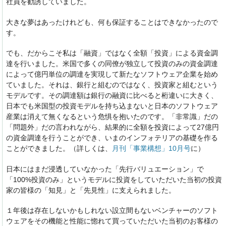
社員を勧誘していました。
大きな夢はあったけれども、
何も保証することはできなかったので
す。
でも、
だからこそ私は「融資」ではなく全額「投資」による資金調
達を行いまし
た。
米国で多くの同僚が独立して投資のみの資金調達
によって億円単位の調達を実現して新たなソフ
トウェア企業を始め
ていました。それは、銀行と組むのではなく、投資家と組むという
モデルです。その調達額は銀行の融資に比べると桁違いに大きく、
日本でも米国型の投資モデルを持ち込まないと日本のソフトウェア
産業は消えて無くなるという危惧を抱いたのです。「非常識」
だの
「問題外」だの言われながら、
結果的に全額を投資によって27億円
の資金調達を行うことができ
、いまのインフォテリアの基礎を作る
ことができました。（
詳しくは、
月刊「事業構想」10月号
に）
日本にはまだ浸透していなかった「先行バリュエーション」で
「100%
投資のみ」というモデルに投資をしていただいた当初の投資
家の皆様の「知見」と「先見性」に支えられました。
１年後は存在しないかもしれない設立間もないベンチャーのソフト
ウェアをその機能と性能に惚れて買っていただいた当初のお客様の