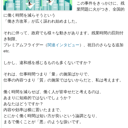
この事件をきっかけに、残
業問題に火がつき、全国的
に働く時間を減らそうという
「働き方改革」が広く謳われ始めました。
それに伴って、政府でも様々な動きがあります。残業時間の罰則付
き制限、
プレミアムフライデー（
関連インタビュー
）、祝日のさらなる追加
etc.
しかし、違和感を感じるものも多くないですか？
それは、仕事時間つまり「量」の施策ばかりで、
仕事の内容つまり「質」の施策ではないからだと、私は考えます。
働く時間を減らせば、働く人が皆幸せだと考えるのは、
あまりに短絡的ではないでしょうか？
あなたはどうですか？
内容や効率は横に置いたままで、
とにかく働く時間は短い方が良いという論調となり、
まるで働くことが「悪」のような扱いです。