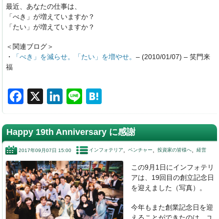
最近、あなたの仕事は、
「べき」が増えていますか？
「たい」が増えていますか？
＜関連ブログ＞
・
「べき」を減らせ。「たい」を増やせ。
– (2010/01/07) – 笑門来
福
F
X
Li
Li
H
a
n
n
at
c
k
e
e
Happy 19th Anniversary に感謝
e
e
n
インフォテリア
ベンチャー
投資家の皆様へ
経営
2017年09月07日 15:00
b
dI
a
この9月1日にインフォテリ
o
n
アは、
19回目の創立記念日
o
を迎えました（写真）。
k
今年もまた創業記念日を迎
えることができたのは、
ユ