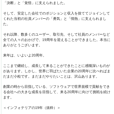
「決断」と「覚悟」に支えられま
した。
そして、
安定した会社でのポジションと収入を捨ててジョインして
くれた当
初の社員メンバーの「勇気」と「情熱」に支えられまし
た。
それ以降、数多くのユーザー、取引先、
そして社員のメンバーなど
全ての人々のおかげで、
19周年を迎えることができました。
本当に
ありがとうございます。
来年は、いよいよ20周年。
ここまで継続し、
成長して来ることができたことに感慨深いものが
があります。しかし、
世界に羽ばたいた企業の20周年に比べればま
だまだ小粒です。まだまだやりたいことは、沢山あります。
創業の時から目指している、
ソフトウェアで世界規模で貢献をでき
る会社への大きな成長を目指
して、来る20周年に向けて挑戦を続け
ます。
＜インフォテリアの19年（抜粋）＞