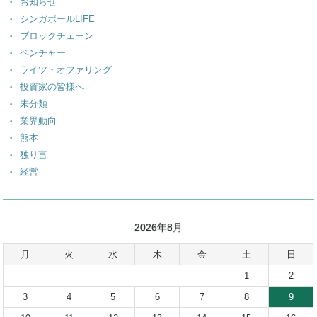
お知らせ
シンガポールLIFE
ブロックチェーン
ベンチャー
ライツ・オファリング
投資家の皆様へ
未分類
業界動向
熊本
独り言
経営
2026年8月
月
火
水
木
金
土
日
1
2
3
4
5
6
7
8
9