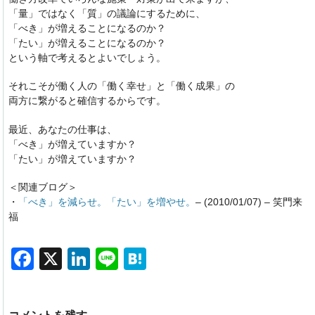
「量」ではなく「質」の議論にするために、
「べき」が増えることになるのか？
「たい」が増えることになるのか？
という軸で考えるとよいでしょう。
それこそが働く人の「働く幸せ」と「働く成果」の
両方に繋がると確信するからです。
最近、あなたの仕事は、
「べき」が増えていますか？
「たい」が増えていますか？
＜関連ブログ＞
・
「べき」を減らせ。「たい」を増やせ。
– (2010/01/07) – 笑門来
福
F
X
Li
Li
H
a
n
n
at
c
k
e
e