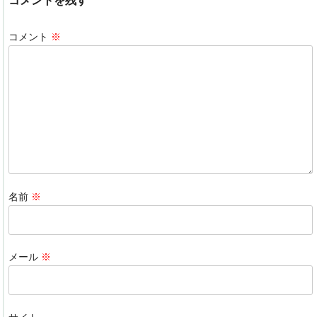
コメントを残す
e
e
n
b
dI
a
コメント
※
o
n
o
k
名前
※
メール
※