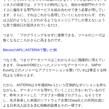
ジネスの現場では、クラウドの時代になり、他社や他部門やクラウ
ド上に偏在する専門のサービスを組み合わせて使う必要が増してい
ます。さらに、それはこれから急増していくにもかかわらず、それ
は上記のようなことがわかるようなエンジニアでしか使えないよう
な形で接続口が提供されているだけ。
つまり、「プログラミングをせずに連携できる」ツールのニーズは
無くなるどころかさらに高まるのです。
BitcoinのAPIにASTERIAで繋いだ例
つなぐ先、つまりデータソースはこれからさらに飛躍的に増えてい
きます。OracleやDB2といったメジャーなデータベース、SAPや
Excelなどのメジャーなアプリケーションを繋いでいれば事足りる時
代はもう終わります。
だから、ASTERIAは９年連続No.1という圧倒的なポジションを持ち
ながらも、データソースを増やしていくことに力をいれているので
す。昨年スタートした「アダプター開発プログラム」もそうです
し、先月発表した米国のソフトウェア企業CData社との共同出資に
よる日本法人設立を含む戦略的提携もその一環です。