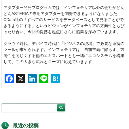
アダプター開発プログラムでは、インフォテリア以外の会社がどん
どんASTERIAの専用アダプターを開発できるようになりました。
CData社の「すべてのサービスをデータベースとして見ることがで
きるようにする」というビジョンがインフォテリアの方向性ともぴ
ったり合い、今回の提携を起点にさらに協業を深めていきます。
クラウド時代、デバイス時代に「ビジネスの現場」で必要な連携の
ツールが求められます。インフォテリアは、自前主義に陥らず、方
向性を同じくする他のエキスパートとも一緒にエコシステムを構築
して、この大きな流れとニーズに応えていきます。
F
X
Li
Li
H
a
n
n
at
c
k
e
e
e
e
n
b
dI
a
o
n
最近の投稿