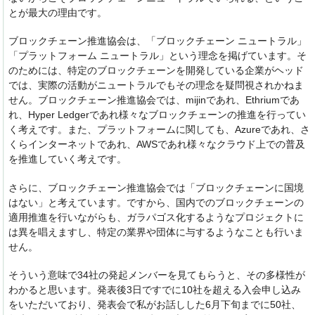
とが最大の理由です。
ブロックチェーン推進協会は、「ブロックチェーン ニュートラル」
「プラットフォーム ニュートラル」という理念を掲げています。そ
のためには、特定のブロックチェーンを開発している企業がヘッド
では、実際の活動がニュートラルでもその理念を疑問視されかねま
せん。ブロックチェーン推進協会では、mijinであれ、Ethriumであ
れ、Hyper Ledgerであれ様々なブロックチェーンの推進を行ってい
く考えです。また、プラットフォームに関しても、Azureであれ、さ
くらインターネットであれ、AWSであれ様々なクラウド上での普及
を推進していく考えです。
さらに、ブロックチェーン推進協会では「ブロックチェーンに国境
はない」と考えています。ですから、国内でのブロックチェーンの
適用推進を行いながらも、ガラパゴス化するようなプロジェクトに
は異を唱えますし、特定の業界や団体に与するようなことも行いま
せん。
そういう意味で34社の発起メンバーを見てもらうと、その多様性が
わかると思います。発表後3日ですでに10社を超える入会申し込み
をいただいており、発表会で私がお話しした6月下旬までに50社、