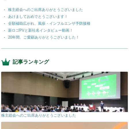
o
株主総会へのご出席ありがとうございました
k
あけましておめでとうございます！
全額補助広がれ、風疹・インフルエンザ予防接種
新ロゴPVと新社名インタビュー動画！
20年間、ご愛顧ありがとうございました！
記事ランキング
株主総会へのご出席ありがとうございました