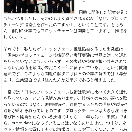
た。
同時に開催した記者会見で
も訊かれましたし、その後もよく質問されるのが「なぜ、ブロック
チェーン推進協会を作ったのですか？」ということです。もちろ
ん、個別の企業でもブロックチェーンは開発していますし、推進を
しています。
それでも、私たちがブロックチェーン推進協会を作った出発点は
「国内のブロックチェーン技術開発と実証実験は世界に対して遅れ
を取っていないにもかかわらず、その実績や技術情報が共有されて
いないため適用領域が未だごく一部に留まっている。」という問題
意識です。このような問題の解決には個々の企業の努力では限界が
あり、企業連合で取り組んだ方が効果的であると考えました。
一部では「日本のブロックチェーン技術は欧米に比べて大きく遅れ
を取っている」という見解がありますが、技術そのものが遅れを取
っているのではなく、適用領域や、適用する人たちの理解や認識や
適用が遅れを取っているのです。ブロックチェーンは大きな注目を
浴び日々開発が進んでいる技術ですから、１年も前の「事実」です
ら、out of dateになっていることは少なくありません。つまり、ネ
ットで情報を検索してもその情報は、いまや正しくないことすらあ