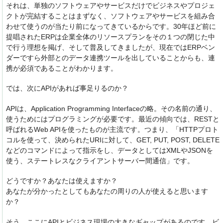
それは、単独のソフトウェアやサービスだけでビジネスやプロジェ
クトが完結することはまずなく、ソフトウェアやサービスを組み合
わせて使うのが当たり前になってきているからです。30年ほど前に
提唱されたERPは企業全体のリソースプランをその１つの閉じた中
で行う理想を掲げ、そして普及してきましたが、現在ではERPベン
ダーですら外部とのデータ連携ツールを出していることからも、連
携が必須であることがわかります。
では、次にAPIがあれば事足りるのか？
APIは、Application Programming Interfaceの略。その名前の通り、
使うためにはプログラミングが必要です。最近の傾向では、RESTと
呼ばれるWeb APIを使ったものが主流です。つまり、「HTTPプロト
コルを使って、決められたURIに対して、GET, PUT, POST, DELETE
などのコマンドによって指示をし、データとしてはXMLやJSONを
使う、ステートレスなクライアントサーバー間通信」です。
どうですか？あなたは使えますか？
あなたが分かったとしてもあなたの周りの人が使えると思います
か？
そう、ここにAPIとビジネス現場の大きなギャップがあるのです。ビ