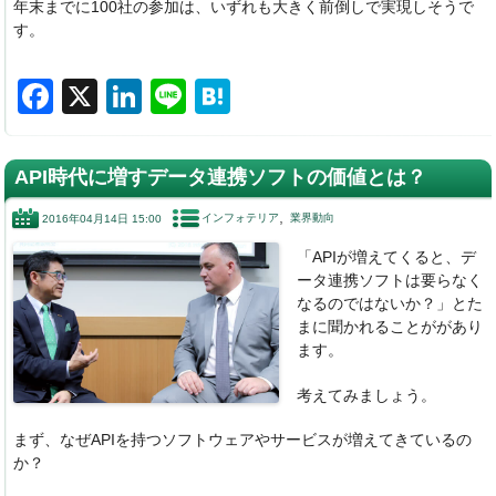
年末までに100社の参加は、いずれも大きく前倒しで実現しそうで
す。
F
X
Li
Li
H
a
n
n
at
c
k
e
e
API時代に増すデータ連携ソフトの価値とは？
e
e
n
インフォテリア
業界動向
2016年04月14日 15:00
b
dI
a
「APIが増えてくると、デ
o
n
ータ連携ソフトは要らなく
o
なるのではないか？」とた
まに聞かれることががあり
k
ます。
考えてみましょう。
まず、なぜAPIを持つソフトウェアやサービスが増えてきているの
か？