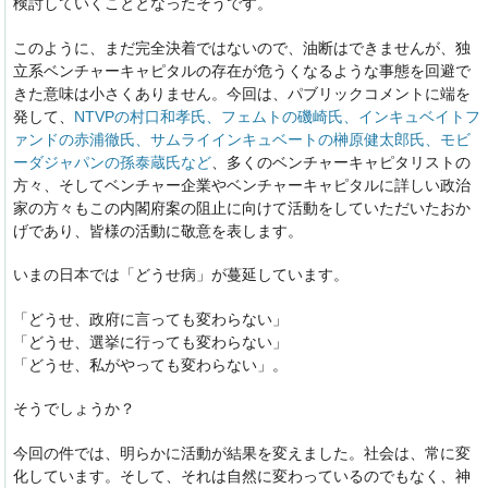
検討していくこととなったそうです。
このように、まだ完全決着ではないので、油断はできませんが、独
立系ベンチャーキャピタルの存在が危うくなるような事態を回避で
きた意味は小さくありません。今回は、パブリックコメントに端を
発して、
NTVPの村口和孝氏、フェムトの磯崎氏、インキュベイトフ
ァンドの赤浦徹氏、サムライインキュベートの榊原健太郎氏、モビ
ーダジャパンの孫泰蔵氏など
、多くのベンチャーキャピタリストの
方々、そしてベンチャー企業やベンチャーキャピタルに詳しい政治
家の方々もこの内閣府案の阻止に向けて活動をしていただいたおか
げであり、皆様の活動に敬意を表します。
いまの日本では「どうせ病」が蔓延しています。
「どうせ、政府に言っても変わらない」
「どうせ、選挙に行っても変わらない」
「どうせ、私がやっても変わらない」。
そうでしょうか？
今回の件では、明らかに活動が結果を変えました。社会は、常に変
化しています。そして、それは自然に変わっているのでもなく、神