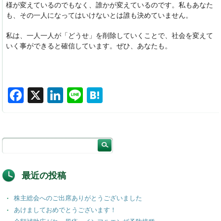
様が変えているのでもなく、誰かが変えているのです。私もあなた
も、その一人になってはいけないとは誰も決めていません。
私は、一人一人が「どうせ」を削除していくことで、社会を変えて
いく事ができると確信しています。ぜひ、あなたも。
F
X
Li
Li
H
a
n
n
at
c
k
e
e
e
e
n
b
dI
a
o
n
最近の投稿
o
株主総会へのご出席ありがとうございました
k
あけましておめでとうございます！