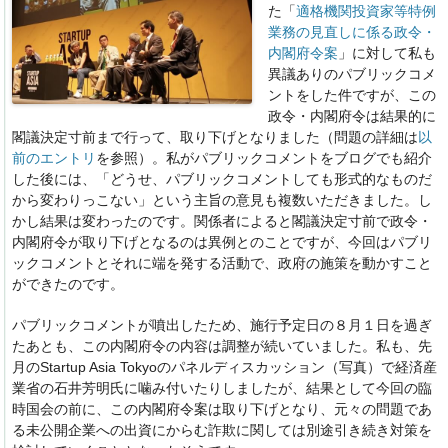
た「
適格機関投資家等特例
業務の見直しに係る政令・
内閣府令案
」に対して私も
異議ありのパブリックコメ
ントをした件ですが、この
政令・内閣府令は結果的に
閣議決定寸前まで行って、取り下げとなりました（問題の詳細は
以
前のエントリ
を参照）。私がパブリックコメントをブログでも紹介
した後には、「どうせ、パブリックコメントしても形式的なものだ
から変わりっこない」という主旨の意見も複数いただきました。し
かし結果は変わったのです。関係者によると閣議決定寸前で政令・
内閣府令が取り下げとなるのは異例とのことですが、今回はパブリ
ックコメントとそれに端を発する活動で、政府の施策を動かすこと
ができたのです。
パブリックコメントが噴出したため、施行予定日の８月１日を過ぎ
たあとも、この内閣府令の内容は調整が続いていました。私も、先
月のStartup Asia Tokyoのパネルディスカッション（写真）で経済産
業省の石井芳明氏に噛み付いたりしましたが、結果として今回の臨
時国会の前に、この内閣府令案は取り下げとなり、元々の問題であ
る未公開企業への出資にからむ詐欺に関しては別途引き続き対策を