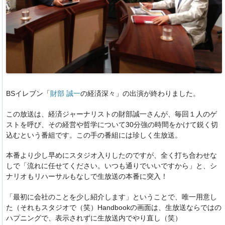
BSイレブン「
財部 誠一
の経済深々」の出演が終わりました。
この放送は、経済ジャーナリストの財部誠一さんが、毎回１人のゲ
ストを呼び、その経営や哲学について30分強の時間をかけて鋭く切
込むという番組です。この手の番組には珍しく生放送。
本番より少し早めにスタジオ入りしたのですが、全く打ち合わせな
しで「流れに任せてください。いつも通りでいいですから」と、シ
ナリオもリハーサルもなしで生放送の本番に突入！
「最初に会社のことを少し紹介します」ということで、唯一用意し
た（それもスタジオで（笑）Handbookの画面は、生放送ならではの
ハプニングで、表示されずに生放送内でやり直し（笑）