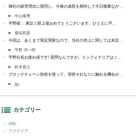
御社の経営理念に賛同し、今後の成長を期待して今日微量なが...
中山泰秀
平野様： 東証１部上場おめでとうございます。ひとえに平...
柴垣邦彦
今回は、あくまで実証実験なので、当社の売上に関しては未定...
平野 洋一郎
平野社長お疲れ様です! 質問なんですが、インフォテリアはソ...
鈴木貴之
ブロックチェーン技術を使って、現状それなりに触れる機会が...
jijy
カテゴリー
XML
アステリア