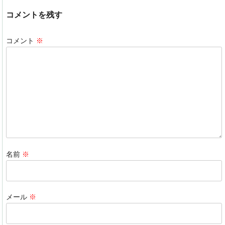
c
k
e
e
コメントを残す
e
e
n
b
dI
a
コメント
※
o
n
o
k
名前
※
メール
※