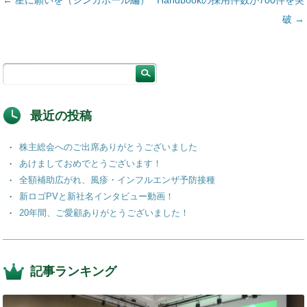
投稿ナビゲーション
←
星に願いを（シンガポール編）
Handbookの採用件数が700件を突
破
→
最近の投稿
株主総会へのご出席ありがとうございました
あけましておめでとうございます！
全額補助広がれ、風疹・インフルエンザ予防接種
新ロゴPVと新社名インタビュー動画！
20年間、ご愛顧ありがとうございました！
記事ランキング