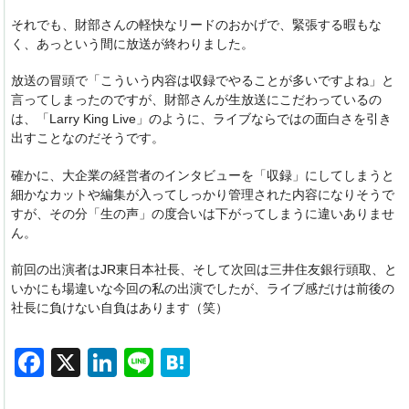
それでも、財部さんの軽快なリードのおかげで、緊張する暇もな
く、あっという間に放送が終わりました。
放送の冒頭で「こういう内容は収録でやることが多いですよね」と
言ってしまったのですが、財部さんが生放送にこだわっているの
は、「Larry King Live」のように、ライブならではの面白さを引き
出すことなのだそうです。
確かに、大企業の経営者のインタビューを「収録」にしてしまうと
細かなカットや編集が入ってしっかり管理された内容になりそうで
すが、その分「生の声」の度合いは下がってしまうに違いありませ
ん。
前回の出演者はJR東日本社長、そして次回は三井住友銀行頭取、と
いかにも場違いな今回の私の出演でしたが、ライブ感だけは前後の
社長に負けない自負はあります（笑）
F
X
Li
Li
H
a
n
n
at