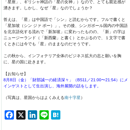
「星座」、ギリシャ神話の「星の女神」）なので、とても親近感が
湧きます。しかし、なぜ「星」なのでしょうか？
答えは、「星」は中国語で「シン」と読むからです。フルで書くと
「星加坡（シン ジァ ポー）」。その後、シンガポール国内の中国語
を北京語化する流れで「新加坡」に変わったものの、「新」の字は
ニュージーランド（「新西蘭」と書く）とかぶるので、１文字で書
くときには今でも「星」のままなのだそうです。
この秋から、インフォテリア全体のビジネス拡大の志と願いを胸
に、星の国に赴きます。
【お知らせ】
8月8日（金）
「財部誠一の経済深々」
（BS11／21:00〜21:54）にメ
インゲストとして生出演し、海外展開の話をします。
（写真は、星国からはよくみえる
南十字星
）
F
X
Li
Li
H
a
n
n
at