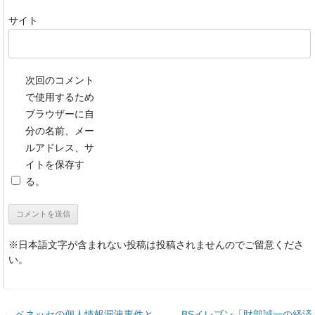
サイト
次回のコメント
で使用するため
ブラウザーに自
分の名前、メー
ルアドレス、サ
イトを保存す
る。
※日本語文字が含まれない投稿は投稿されませんのでご留意くださ
い。
投稿ナビゲーション
←
ベネッセの個人情報漏洩事件と
BSイレブン「財部誠一の経済