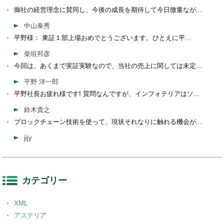
御社の経営理念に賛同し、今後の成長を期待して今日微量なが...
中山泰秀
平野様： 東証１部上場おめでとうございます。ひとえに平...
柴垣邦彦
今回は、あくまで実証実験なので、当社の売上に関しては未定...
平野 洋一郎
平野社長お疲れ様です! 質問なんですが、インフォテリアはソ...
鈴木貴之
ブロックチェーン技術を使って、現状それなりに触れる機会が...
jijy
カテゴリー
XML
アステリア