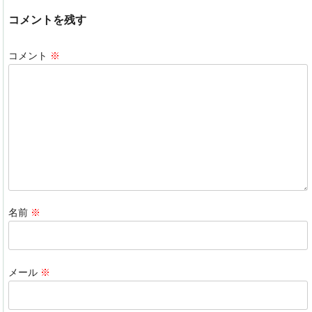
c
k
e
e
コメントを残す
e
e
n
b
dI
a
コメント
※
o
n
o
k
名前
※
メール
※