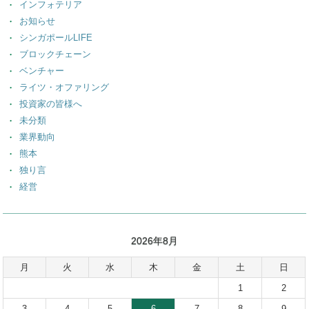
インフォテリア
お知らせ
シンガポールLIFE
ブロックチェーン
ベンチャー
ライツ・オファリング
投資家の皆様へ
未分類
業界動向
熊本
独り言
経営
2026年8月
月
火
水
木
金
土
日
1
2
3
4
5
6
7
8
9