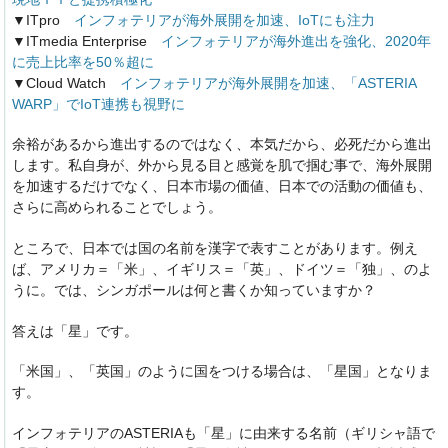
▼ITpro
インフォテリアが海外展開を加速、IoTにも注力
▼ITmedia Enterprise
インフォテリアが海外進出を強化、2020年
に売上比率を50％超に
▼Cloud Watch
インフォテリアが海外展開を加速、「ASTERIA
WARP」でIoT連携も視野に
余裕があるから進出するのではなく、本気だから、必死だから進出
します。私自身が、外から見る目と感覚を肌で掴む事で、海外展開
を加速するだけでなく、日本市場の価値、日本での活動の価値も、
さらに高められることでしょう。
ところで、日本では国の名前を漢字で表すことがあります。例え
ば、アメリカ＝「米」、イギリス＝「英」、ドイツ＝「独」、のよ
うに。では、シンガポールは何と書くか知っていますか？
答えは「星」です。
「米国」、「英国」のように国をつける場合は、「星国」となりま
す。
インフォテリアのASTERIAも「星」に由来する名前（ギリシャ語で