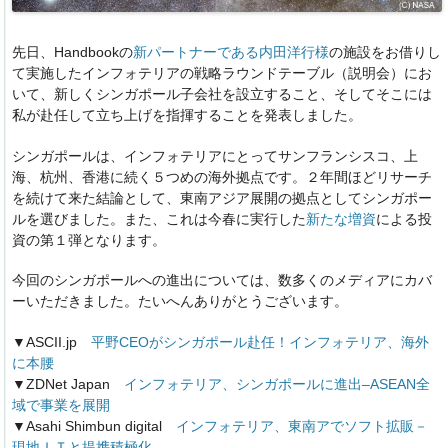
先日、Handbookの
新パートナーである内田洋行様
の施設をお借りし
て実施したインフォテリアの戦略ラウンドテーブル（説明会）にお
いて、新しくシンガポール子会社を設立すること、そしてそこには
私が赴任して立ち上げを指揮することを発表しました。
シンガポールは、インフォテリアにとってサンフランシスコ、上
海、杭州、香港に続く５つめの海外拠点です。２年間ほどリサーチ
を続けて来た結論として、東南アジア展開の拠点としてシンガポー
ルを選びました。また、これは今春に実行した
新たな増資
による投
資の第１弾となります。
今回のシンガポールへの進出については、数多くのメディアにカバ
ーいただきました。たいへんありがとうございます。
▼ASCII.jp
平野CEOがシンガポール赴任！インフォテリア、海外
に本腰
▼ZDNet Japan
インフォテリア、シンガポールに進出–ASEAN全
域で事業を展開
▼Asahi Shimbun digital
インフォテリア、東南アでソフト拡販－
現地ＩＴと提携積極化