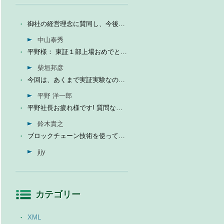
御社の経営理念に賛同し、今後の成長を期待して今日微量なが...
中山泰秀
平野様： 東証１部上場おめでとうございます。ひとえに平...
柴垣邦彦
今回は、あくまで実証実験なので、当社の売上に関しては未定...
平野 洋一郎
平野社長お疲れ様です! 質問なんですが、インフォテリアはソ...
鈴木貴之
ブロックチェーン技術を使って、現状それなりに触れる機会が...
jijy
カテゴリー
XML