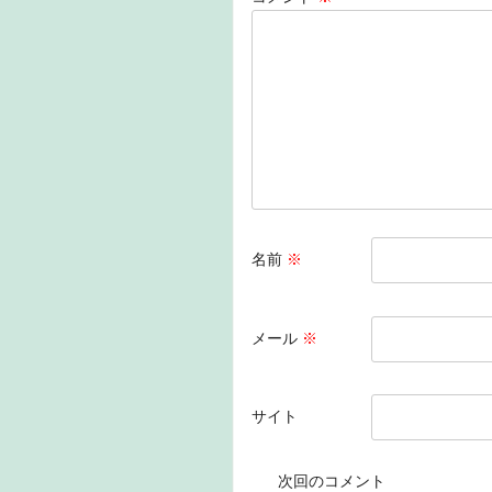
o
n
o
k
名前
※
メール
※
サイト
次回のコメント