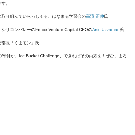
ます。
に取り組んでいらっしゃる、はなまる学習会の
高濱 正伸
氏
バレーのFenox Venture Capital CEOの
Anis Uzzaman
氏
せ部長「くまモン」氏
付か、Ice Bucket Challenge、できればその両方を！ぜひ、よろ
t