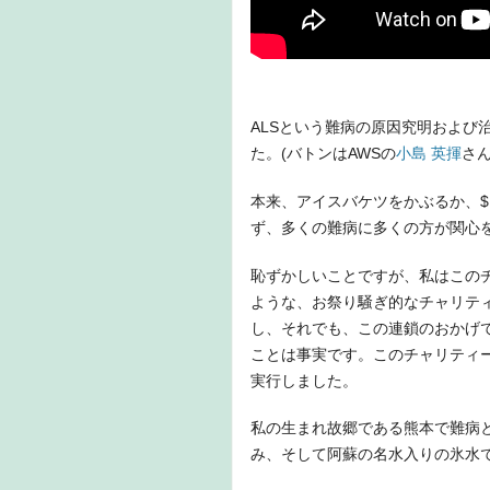
ALSという難病の原因究明および
た。(バトンはAWSの
小島 英揮
さ
本来、アイスバケツをかぶるか、$
ず、多くの難病に多くの方が関心
恥ずかしいことですが、私はこのチ
ような、お祭り騒ぎ的なチャリテ
し、それでも、この連鎖のおかげ
ことは事実です。このチャリティ
実行しました。
私の生まれ故郷である熊本で難病
み、そして阿蘇の名水入りの氷水