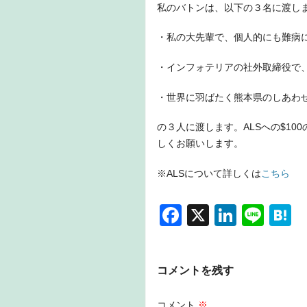
私のバトンは、以下の３名に渡し
・私の大先輩で、個人的にも難病
・インフォテリアの社外取締役で、シリコン
・世界に羽ばたく熊本県のしあわ
の３人に渡します。ALSへの$100の寄
しくお願いします。
※ALSについて詳しくは
こちら
F
X
Li
Li
H
a
n
n
a
c
k
e
e
コメントを残す
e
e
n
b
dI
a
コメント
※