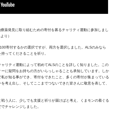
治療薬発見に取り組むための寄付を募るチャリティ運動に参加しまし
んより）
100寄付するかの選択ですが、両方を選択しました。ALSのみなら
を持ってくださることを祈り。
ャリティ運動によって初めてALSのことを詳しく知りました。この
ィーに疑問をお持ちの方がいらっしゃることも承知しています。しか
で私が知る事ができ、寄付をできたこと、多くの寄付が集まっている
ーを考え出し、そしてここまでつないできた皆さんに敬意を表して、
と戦う人に、少しでも支援と祈りが届けばと考え、くまモンの着ぐる
ででチャレンジしました。