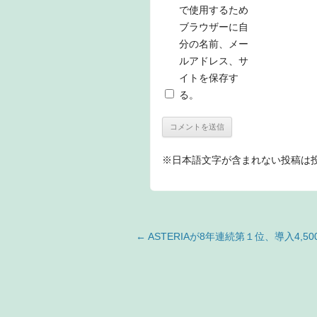
で使用するため
ブラウザーに自
分の名前、メー
ルアドレス、サ
イトを保存す
る。
※日本語文字が含まれない投稿は
投稿ナビゲーション
←
ASTERIAが8年連続第１位、導入4,5