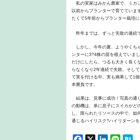
私の実家はみかん農家で、ミカン
以前からプランターで育てていま
たくて5年前からプランター栽培
昨年までは、ずっと失敗の連続
しかし、今年の夏、ようやくちゃ
ンターに3?4株の苗を植えていま
だけにしたら、つるも大きく長く
らなくなり2年連続で失敗。そして
て実を付ける中、実も摘果して1
本勝負です。
結果は、見事に成功！写真の通り
の動機は、単に息子にスイカがど
し、限られたリソースの中で、如
通じるハイリスク?ハイリターン
F
X
Li
Li
H