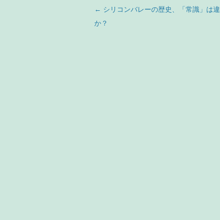
投稿ナビゲーション
←
シリコンバレーの歴史、「常識」は違
か？