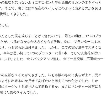
の栽培を忘れないようにデコポンと早生温州のミカンの木をずっと
す。そこで、息子に熊本名産のスイカがどのように出来るのかを見せ
に挑戦してきました。
でした。
んとした実を成らすことができたのです。最初の頃は、１つのプラ
したが、つるがなかなか大きくならず失敗。次に、プランターに１本
なり、花も実も沢山付きました。しかし、全ての実が途中で大きくな
、今年は思い切って1つのプランターに苗1本、そして沢山花が咲い
個にしぼりました。全くバックアップ無し、全て一点突破、不退転の一
の立派なスイカができました。味も市販のものに劣らず上々。元々
のように出来るのか見せてあげたいと考えての作付けでした。しか
何にターゲットを絞り込んで勝負するか、まさにベンチャー経営にも
を感じた夏のスイカでした。