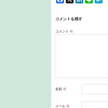
a
n
n
a
c
k
e
e
コメントを残す
e
e
n
b
dI
a
コメント
※
o
n
o
k
名前
※
メール
※