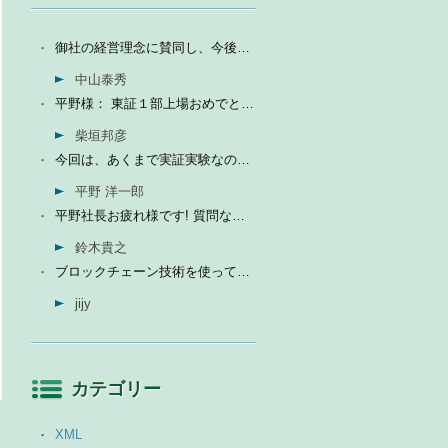
御社の経営理念に賛同し、今後の成長を期待して今日微量なが...
中山泰秀
平野様： 東証１部上場おめでとうございます。ひとえに平...
柴垣邦彦
今回は、あくまで実証実験なので、当社の売上に関しては未定...
平野 洋一郎
平野社長お疲れ様です! 質問なんですが、インフォテリアはソ...
鈴木貴之
ブロックチェーン技術を使って、現状それなりに触れる機会が...
jijy
カテゴリー
XML