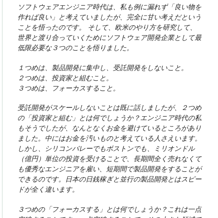
ソフトウェアエンジニア時代は、私も例に漏れず「良い物を
作れば良い」と考えていましたが、完全に甘い考えだという
ことを悟ったのです。 そして、欧米のやり方を研究して、
世界と渡り合っていくためにソフトウェア開発企業として最
低限必要な３つのことを悟りました。
１つめは、製品開発に集中し、受託開発をしないこと。
２つめは、投資家と組むこと。
３つめは、フォーカスすること。
受託開発がスケールしないことは既に話しましたが、２つめ
の「投資家と組む」とは何でしょうか？エンジニア時代の私
もそうでしたが、なんとなくお金を避けているところがあり
ました。中にはお金を汚いものと考えている人さえいます。
しかし、シリコンバレーでもボストンでも、ミリオンドル
（億円）単位の投資を受けることで、長期間全く売れなくて
も優秀なエンジニアを雇い、短期間で製品開発をすることが
できるのです。日本の日銭稼ぎと並行の製品開発とはスピー
ドが全く違います。
３つめの「フォーカスする」とは何でしょうか？これは一点