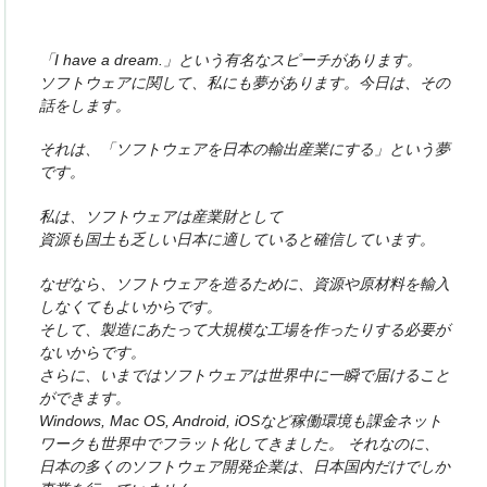
「I have a dream.」という有名なスピーチがあります。
ソフトウェアに関して、私にも夢があります。今日は、その
話をします。
それは、「ソフトウェアを日本の輸出産業にする」という夢
です。
私は、ソフトウェアは産業財として
資源も国土も乏しい日本に適していると確信しています。
なぜなら、ソフトウェアを造るために、資源や原材料を輸入
しなくてもよいからです。
そして、製造にあたって大規模な工場を作ったりする必要が
ないからです。
さらに、いまではソフトウェアは世界中に一瞬で届けること
ができます。
Windows, Mac OS, Android, iOSなど稼働環境も課金ネット
ワークも世界中でフラット化してきました。
それなのに、
日本の多くのソフトウェア開発企業は、日本国内だけでしか