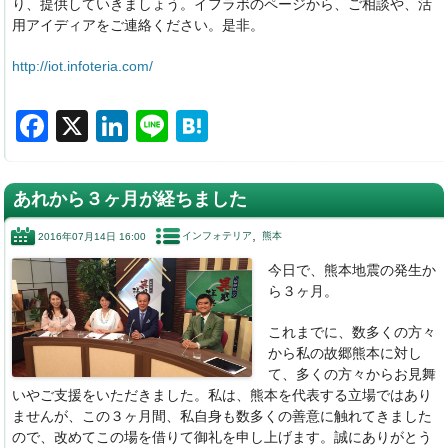
り、提供していきましょう。イフラボのページから、ご相談や、活
用アイディアをご連絡ください。是非。
http://iot.infoteria.com/
F
X
Li
Li
H
a
n
n
at
c
k
e
e
あれから３ヶ月が経ちました
e
e
n
インフォテリア
熊本
2016年07月14日 16:00
b
dI
a
今日で、熊本地震の発生か
o
n
ら３ヶ月。
o
これまでに、数多くの方々
k
から私の故郷熊本に対し
て、多くの方々からお見舞
いやご支援をいただきました。私は、熊本を代表する立場ではあり
ませんが、この３ヶ月間、私自身も数多くの善意に触れてきました
ので、改めてこの場を借りて御礼を申し上げます。誠にありがとう