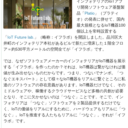
インフォテリアのIoTアプ
o
n
リ開発ソフトウェア基盤製
o
品「
Platio
」（プラティ
オ）の発表に併せて、国内
k
最大規模となるIoT機器100
個以上を常時設置する
「
IoT Future lab.
」（略称：イフラボ）を開設しました。品川区大
井町のインフォテリア本社があるビルで新たに増床した１階全フロ
ア＝約530平方メートルの空間全てが「イフラボ」です。
では、なぜソフトウェアメーカーのインフォテリアがIoT機器を展示
する「イフラボ」を作ったのか？それは、IoT機器は繋がなければ価
値が生み出せないものだからです。つまり、つないでナンボ。「つ
なぐエキスパート」として様々なIoT機器をリアルに繋ぐところに私
達のソフトウェアの存在意義があります。IoT機器だけでなく、その
ミドルウェアや、稼働するクラウドサービスなど多種の共創が必要
となり、そこに欠かせないのは「つなぐ」ことです。そこで、イン
フォテリアは 「つなぐ」ソフトウェアを２製品提供するだけでな
く、IoTの価値をリアルにするために、ハードウェアもリアルに「つ
なぐ」。IoTを推進する人たちもリアルに「つなぐ」。それが「イフ
ラボ」です。