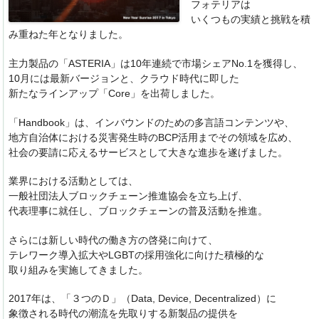
k
フォテリアは
いくつもの実績と挑戦を積
み重ねた年となりました。
主力製品の「ASTERIA」は10年連続で市場シェアNo.
1を獲得し、
10月には最新バージョンと、クラウド時代に即した
新たなラインアップ「Core」を出荷しました。
「Handbook」は、
インバウンドのための多言語コンテンツや、
地方自治体における災害発生時のBCP活用までその領域を広め、
社会の要請に応えるサービスとして大きな進歩を遂げました。
業界における活動としては、
一般社団法人ブロックチェーン推進協会を立ち上げ、
代表理事に就任し、ブロックチェーンの普及活動を推進。
さらには新しい時代の働き方の啓発に向けて、
テレワーク導入拡大やLGBTの採用強化に向けた積極的な
取り組みを実施してきました。
2017年は、「３つのＤ」（Data, Device, Decentralized）に
象徴される時代の潮流を先取りする新製品の提供を