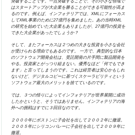
突破することです。一点突破することで、その小さな領域で
はスタートアップが大企業を勝ることができる可能性が高ま
るのです。例えば、インフォテリアでは、XMLにフォーカス
してXML事業のために27億円を集めました。あの当時XML
の研究を始めていた大企業もありましたが、27億円の投資を
できた大企業があったでしょうか？
そして、またフォーカスは２つめの大きな投資を小さな会社
が受けられる理由でもあるのです。 一方で、典型的な日本
のソフトウェア開発会社は、受託開発の片手間に製品開発を
やる。投資家とがっつり組まない。優秀なほど「何でもでき
ます」と言ってしまうのです。これは経営者は安心かもしれ
ないけど、デジタルコピーに基づくスケーラビリティという
ソフトウェア最大のメリットを捨てているのです。
では、３つの悟りによってインフォテリアが世界展開に成功
したかというと、そうではありません。インフォテリアの海
外への挑戦はすでに３回目なのです。
２０００年にボストンに子会社を出して２００２年に撤退。
２００５年にシリコンバレーに子会社を出して２００９年に
撤退。