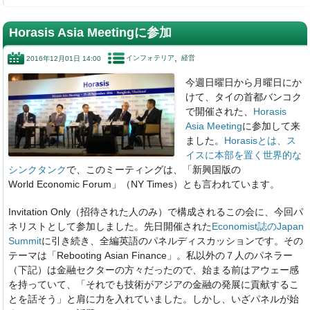
a
n
n
at
c
k
e
e
Horasis Asia Meetingに参加
e
e
n
インフォテリア
経営
2016年12月01日 14:00
b
dI
a
今週日曜日から月曜日にか
o
n
けて、タイの首都バンコク
o
で開催された、
Horasis
Asia Meeting
に参加して来
k
ました。
Horasisとは、ス
イスに本部を置く世界的な
シンクタンク
で、このミーティングは、「新興国版の
World
Economic Forum」（NY Times）とも言われています。
Invitation Only（招待された人のみ）で構成されるこの会に、今回パ
ネリストとして参加しました。先日開催された
Economist誌のJapan
Summit
に引き続き、全編英語のパネルディスカッションです。その
テーマは「Rebooting Asian Finance」。私以外の７人のパネラー
（下記）は金融セクターの方々だったので、始まる前はアウェー感
を持っていて、「それでも技術がアジアの金融の発展に貢献するこ
とを話そう」と肩に力を入れていました。しかし、いざパネルが始