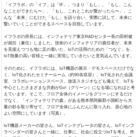
「イフラボ」の「イフ」は「IF」。つまり「もし」。「もし、こん
なことができたら〜」、「もし、これとこれが繋がったら〜」、こ
んな「未来」にむけた「もし」を語り合い、実際に試して、未来に
繋いでいくことができるスペースを目指しています。
イフラボの所長には、インフォテリア東京R&Dセンター長の田村健
が就任（兼任）しました。技術のインフォテリアの責任者が、未来
を見据えつつも地に足の着いた、IoTの活用のための「つなぐ」を、
IoT熱量の高い皆様と一緒に実現していきたいと意気込んでいます。
そのために、イフラボには、IoT機器の展示・デモスペースだけでな
く、IoT化されたセミナールーム（約90名収容）、IoT化された会議
室、コラボレーションスペース、放送スタジオなども備えて、IoTを
中心としたさまざまな共創がGo!（グリーン）になる場になればと考
えています。そこで、フロア全体のイメージをグリーンにするだけ
でなく、「インフォテリアの森」がある熊本県阿蘇郡小国町から大
量の杉を取り寄せて、フロア全体にふんだんに取り入れ、居心地の
よい空間にしています（写真）。
IoT機器メーカーの皆さん、IoTインテグレータの皆さん、IoTインフ
ラベンダーの皆さんと一緒に、仕事に、社会に役立つIoTを考え、作