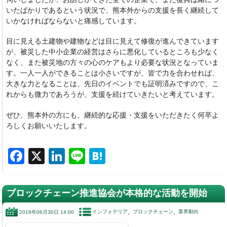
いたばかりであるという状況で、熊本外からの支援を長く継続して
いかなければならないと痛感しています。
目に見える土建物や建物などは目に見えて修復が進んできています
が、被災した中小企業の経営はさらに悪化しているところも少なく
なく、また被災地の方々の心のケアもより必要な状況となっていま
す。一人一人ができることは小さいですが、皆で力を合わせれば、
大きな力となることは、先日のイベントでも証明済みですので、こ
れからも微力であろうが、支援を続けていきたいと考えています。
ぜひ、熊本外の方にも、継続的な応援・支援をいただきたく何卒よ
ろしくお願いいたします。
F
X
Li
Li
H
a
n
n
at
c
k
e
e
ブロックチェーン推進協会が本格的な活動を開始
e
e
n
インフォテリア
ブロックチェーン
業界動向
2016年06月30日 14:00
b
dI
a