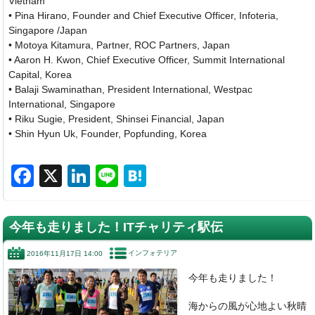
Vietnam
• Pina Hirano, Founder and Chief Executive Officer, Infoteria,
Singapore /Japan
• Motoya Kitamura, Partner, ROC Partners, Japan
• Aaron H. Kwon, Chief Executive Officer, Summit International
Capital, Korea
• Balaji Swaminathan, President International, Westpac
International, Singapore
• Riku Sugie, President, Shinsei Financial, Japan
• Shin Hyun Uk, Founder, Popfunding, Korea
F
X
Li
Li
H
a
n
n
at
c
k
e
e
今年も走りました！ITチャリティ駅伝
e
e
n
インフォテリア
2016年11月17日 14:00
b
dI
a
今年も走りました！
o
n
o
海からの風が心地よい秋晴