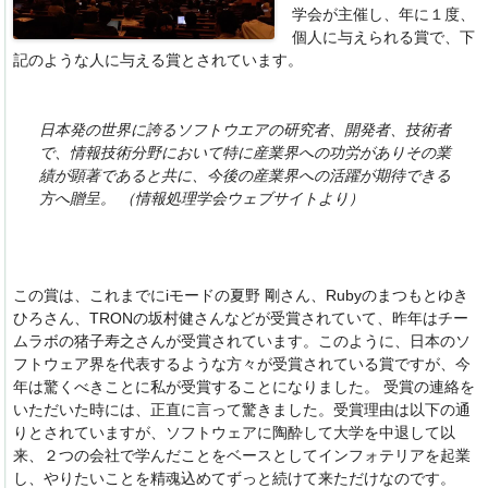
学会が主催し、年に１度、
個人に与えられる賞で、下
記のような人に与える賞とされています。
日本発の世界に誇るソフトウエアの研究者、開発者、技術者
で、情報技術分野において特に産業界への功労がありその業
績が顕著であると共に、今後の産業界への活躍が期待できる
方へ贈呈。 （情報処理学会ウェブサイトより）
この賞は、これまでにiモードの夏野 剛さん、Rubyのまつもとゆき
ひろさん、TRONの坂村健さんなどが受賞されていて、昨年はチー
ムラボの猪子寿之さんが受賞されています。このように、日本のソ
フトウェア界を代表するような方々が受賞されている賞ですが、今
年は驚くべきことに私が受賞することになりました。 受賞の連絡を
いただいた時には、正直に言って驚きました。受賞理由は以下の通
りとされていますが、ソフトウェアに陶酔して大学を中退して以
来、２つの会社で学んだことをベースとしてインフォテリアを起業
し、やりたいことを精魂込めてずっと続けて来ただけなのです。