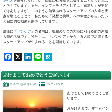
Switch
を紹介しましたが、総数20社程度を支援することができれば
と考えています。また、インフォテリアとしては「恩送り」が主旨
ではありますが、このような熱気溢れるスタートアップの人達と接
点が増えることで、私たちの「発想と挑戦」への刺激がもらいたい
と副次的な効果も期待しています。
最後に「
パンゲア
」の名前は、現在の５つの大陸に別れる前の原始
大陸の名称です。私たちは、「パンゲア」から、五大陸で活躍する
スタートアップが生まれることを期待しています。
F
X
Li
Li
H
a
n
n
at
c
k
e
e
あけましておめでとうございます
e
e
n
インフォテリア
2017年01月01日 11:00
b
dI
a
あけましておめでとうござ
o
n
います。
o
おかげさまで、昨年もイン