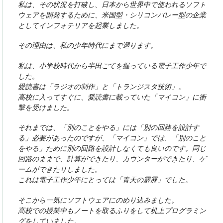
私は、その状況を打破し、日本から世界中で使われるソフト
ウェアを開発するために、米国型・シリコンバレー型の企業
としてインフォテリアを起業しました。
その理由は、私の少年時代にまで遡ります。
私は、小学校時代から半田ごてを握っている電子工作少年で
した。
愛読書は「ラジオの制作」と「トランジスタ技術」。
高校に入ってすぐに、愛読書に載っていた「マイコン」に衝
撃を受けました。
それまでは、「別のことをやる」には「別の回路を設計す
る」必要があったのですが、「マイコン」では、「別のこと
をやる」ために別の回路を設計しなくても良いのです。同じ
回路のままで、計算ができたり、カウンターができたり、ゲ
ームができたりしました。
これは電子工作少年にとっては「青天の霹靂」でした。
そこから一気にソフトウェアにのめり込みました。
高校での授業中もノートを取るふりをして机上プログラミン
グをしていました。