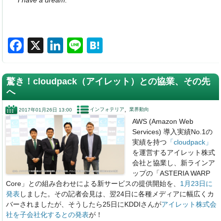
F
X
Li
Li
H
a
n
n
at
c
k
e
e
驚き！cloudpack（アイレット）との協業、その先
e
e
n
へ
b
dI
a
インフォテリア
業界動向
2017年01月26日 13:00
o
n
AWS (Amazon Web
Services) 導入実績No.1の
o
実績を持つ
「cloudpack」
k
を運営するアイレット株式
会社と協業し、新ラインア
ップの「ASTERIA WARP
Core」との組み合わせによる新サービスの提供開始を、
1月23日に
発表
しました。その記者会見は、翌24日に各種メディアに幅広くカ
バーされましたが、そうしたら25日にKDDIさんが
アイレット株式会
社を子会社化するとの発表
が！