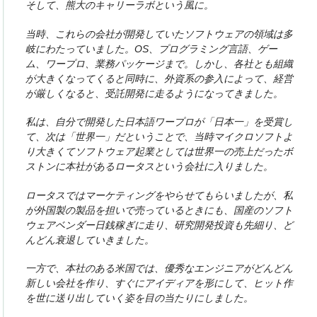
そして、熊大のキャリーラボという風に。
当時、これらの会社が開発していたソフトウェアの領域は多
岐にわたっていました。OS、プログラミング言語、ゲー
ム、ワープロ、業務パッケージまで。しかし、各社とも組織
が大きくなってくると同時に、外資系の参入によって、経営
が厳しくなると、受託開発に走るようになってきました。
私は、自分で開発した日本語ワープロが「日本一」を受賞し
て、次は「世界一」だということで、当時マイクロソフトよ
り大きくてソフトウェア起業としては世界一の売上だったボ
ストンに本社があるロータスという会社に入りました。
ロータスではマーケティングをやらせてもらいましたが、私
が外国製の製品を担いで売っているときにも、国産のソフト
ウェアベンダー日銭稼ぎに走り、研究開発投資も先細り、ど
んどん衰退していきました。
一方で、本社のある米国では、優秀なエンジニアがどんどん
新しい会社を作り、すぐにアイディアを形にして、ヒット作
を世に送り出していく姿を目の当たりにしました。