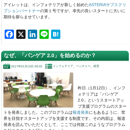
アイレットは、インフォテリアが新しく始めた
ASTERIAサブスクリ
プションパートナー
の第１号ですが、幸先の良いスタートに大いに
期待を膨らませています。
F
X
Li
Li
H
a
n
n
at
c
k
e
e
なぜ、「パンゲア 2.0」を始めるのか？
e
e
n
インフォテリア
ベンチャー
経営
2017年01月13日 09:00
b
dI
a
o
n
o
昨日（1月12日）、インフ
ォテリアは「パンゲア
k
2.0」というスタートアッ
プ支援プログラムのスター
トを発表しました。このプログラムは
報道発表
にもあるように、世
界を目指すスタートアップを支援する制度です。その内容は、報道
発表を読んでいただくとして、ここでは何故このようなプログラム