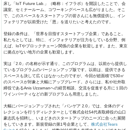
床し「IoT Future Lab.」（略称：イフラボ）を開設したことで、会
議室、セミナールーム、コワーキングペースも広がりました。そこ
で、このスペースをスタートアップの皆さんにも無償提供し、イン
フォテリアが以前受けた「恩」を送りたいと考えたのです。
登録の条件は、「世界を目指すスタートアップ企業」であること。
私たちとしては、特に、インフォテリアが注力をしている分野、例
えば、IoTやブロックチェーン関係の企業を歓迎します。また、東京
に拠点がない地方の企業も歓迎します。
実は「2.0」の名称が示す通り、このプログラムは、以前から提供し
ているプログラムのバージョンアップ版です。以前は、提供できる
スペースも決して広くはなかったのですが、今回が総面積で530㎡
のスペースが対象と大幅にアップグレード。さらには、私や社外取
締役であるAnis Uzzamanへの経営相談、交流を促進する月に１回の
ワインパーティなどの新プログラムも用意しました。
大幅にバージョンアップされた「パンゲア 2.0」では、全体のディ
レクションを行うディレクターとして株式会社54代表取締役の山口
豪志氏を招聘し、いまどきのスタートアップのニーズに合った展開
をしていきます。新規登録の第1号企業として、
株式会社Tears