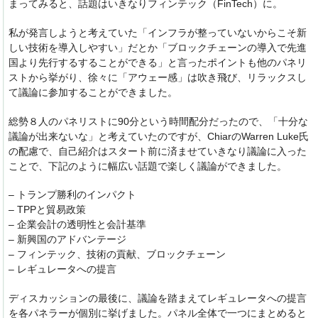
まってみると、話題はいきなりフィンテック（FinTech）に。
私が発言しようと考えていた「インフラが整っていないからこそ新
しい技術を導入しやすい」だとか「ブロックチェーンの導入で先進
国より先行するすることができる」と言ったポイントも他のパネリ
ストから挙がり、徐々に「アウェー感」は吹き飛び、リラックスし
て議論に参加することができました。
総勢８人のパネリストに90分という時間配分だったので、「十分な
議論が出来ないな」と考えていたのですが、ChiarのWarren
Luke氏
の配慮で、自己紹介はスタート前に済ませていきなり議論に入った
ことで、下記のように幅広い話題で楽しく議論ができました。
– トランプ勝利のインパクト
– TPPと貿易政策
– 企業会計の透明性と会計基準
– 新興国のアドバンテージ
– フィンテック、技術の貢献、ブロックチェーン
– レギュレータへの提言
ディスカッションの最後に、議論を踏まえてレギュレータへの提言
を各パネラーが個別に挙げました。パネル全体で一つにまとめると