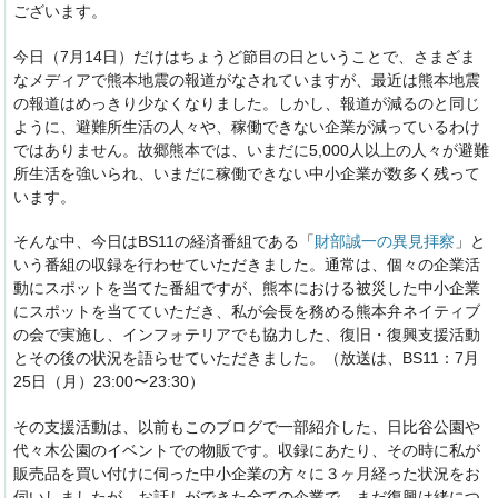
ございます。
今日（7月14日）だけはちょうど節目の日ということで、さまざま
なメディアで熊本地震の報道がなされていますが、最近は熊本地震
の報道はめっきり少なくなりました。しかし、報道が減るのと同じ
ように、避難所生活の人々や、稼働できない企業が減っているわけ
ではありません。故郷熊本では、いまだに5,000人以上の人々が避難
所生活を強いられ、いまだに稼働できない中小企業が数多く残って
います。
そんな中、今日はBS11の経済番組である「
財部誠一の異見拝察
」と
いう番組の収録を行わせていただきました。通常は、個々の企業活
動にスポットを当てた番組ですが、熊本における被災した中小企業
にスポットを当てていただき、私が会長を務める熊本弁ネイティブ
の会で実施し、インフォテリアでも協力した、復旧・復興支援活動
とその後の状況を語らせていただきました。（放送は、BS11：7月
25日（月）23:00〜23:30）
その支援活動は、以前もこのブログで一部紹介した、日比谷公園や
代々木公園のイベントでの物販です。収録にあたり、その時に私が
販売品を買い付けに伺った中小企業の方々に３ヶ月経った状況をお
伺いしましたが、お話しができた全ての企業で、まだ復興は緒につ