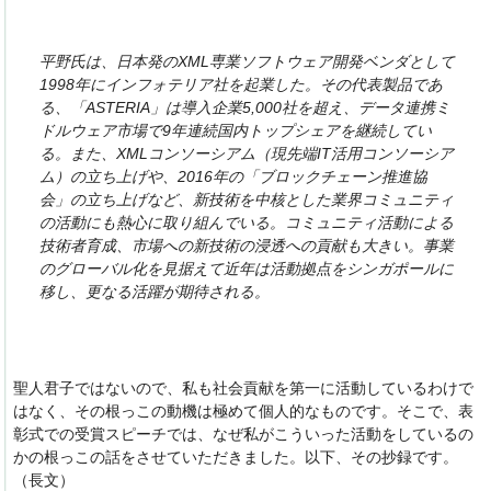
平野氏は、日本発のXML専業ソフトウェア開発ベンダとして
1998年にインフォテリア社を起業した。その代表製品であ
る、「ASTERIA」は導入企業5,000社を超え、データ連携ミ
ドルウェア市場で9年連続国内トップシェアを継続してい
る。また、XMLコンソーシアム（現先端IT活用コンソーシア
ム）の立ち上げや、2016年の「ブロックチェーン推進協
会」の立ち上げなど、新技術を中核とした業界コミュニティ
の活動にも熱心に取り組んでいる。コミュニティ活動による
技術者育成、市場への新技術の浸透への貢献も大きい。事業
のグローバル化を見据えて近年は活動拠点をシンガポールに
移し、更なる活躍が期待される。
聖人君子ではないので、私も社会貢献を第一に活動しているわけで
はなく、その根っこの動機は極めて個人的なものです。そこで、表
彰式での受賞スピーチでは、なぜ私がこういった活動をしているの
かの根っこの話をさせていただきました。以下、その抄録です。
（長文）