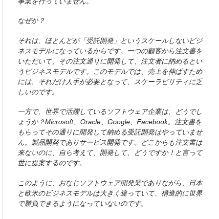
事業を行っていません。
なぜか？
それは、ほとんどが「受託開発」というスケールしないビジ
ネスモデルになっているからです。一つの顧客から注文書を
いただいて、その注文通りに開発して、注文者に納めるとい
うビジネスモデルです。このモデルでは、売上を伸ばすため
には、それだけ人手が必要となって、スケーラビリティに乏
しいのです。
一方で、世界で活躍しているソフトウェア企業は、どうでし
ょうか？Microsoft、Oracle、Google、Facebook。注文書を
もらってその通りに開発して納める受託開発はやっていませ
ん。製品開発でありサービス開発です。どこからも注文書は
来ないのに、自ら考えて、開発して、どうですか！と言って
世に提案するのです。
このように、おなじソフトウェア開発業でありながら、日本
と欧米のビジネスモデルは大きく違っていて、構造的に世界
で勝負できるようになっていないのです。