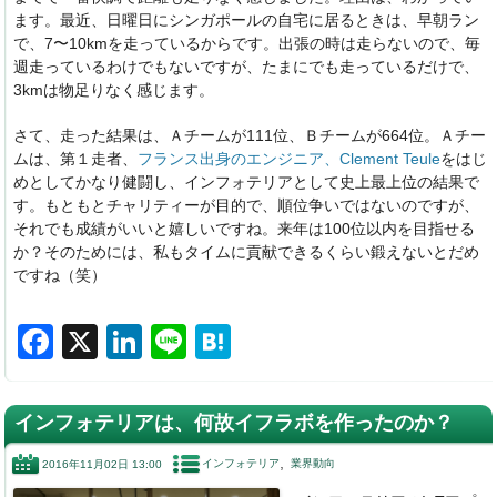
ます。最近、日曜日にシンガポールの自宅に居るときは、早朝ラン
で、7〜10kmを走っているからです。出張の時は走らないので、毎
週走っているわけでもないですが、たまにでも走っているだけで、
3kmは物足りなく感じます。
さて、走った結果は、Ａチームが111位、Ｂチームが664位。Ａチー
ムは、第１走者、
フランス出身のエンジニア、Clement Teule
をはじ
めとしてかなり健闘し、インフォテリアとして史上最上位の結果で
す。もともとチャリティーが目的で、順位争いではないのですが、
それでも成績がいいと嬉しいですね。来年は100位以内を目指せる
か？そのためには、私もタイムに貢献できるくらい鍛えないとだめ
ですね（笑）
F
X
Li
Li
H
a
n
n
at
c
k
e
e
インフォテリアは、何故イフラボを作ったのか？
e
e
n
インフォテリア
業界動向
2016年11月02日 13:00
b
dI
a