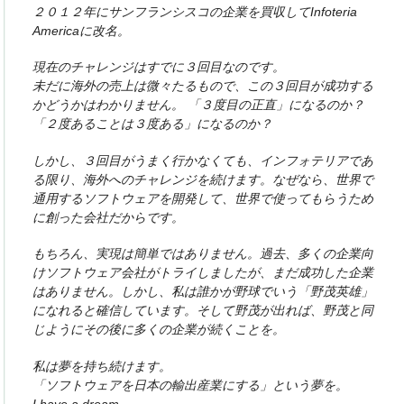
２０１２年にサンフランシスコの企業を買収してInfoteria
Americaに改名。
現在のチャレンジはすでに３回目なのです。
未だに海外の売上は微々たるもので、この３回目が成功する
かどうかはわかりません。 「３度目の正直」になるのか？
「２度あることは３度ある」になるのか？
しかし、３回目がうまく行かなくても、インフォテリアであ
る限り、海外へのチャレンジを続けます。なぜなら、世界で
通用するソフトウェアを開発して、世界で使ってもらうため
に創った会社だからです。
もちろん、実現は簡単ではありません。過去、多くの企業向
けソフトウェア会社がトライしましたが、まだ成功した企業
はありません。しかし、私は誰かが野球でいう「野茂英雄」
になれると確信しています。そして野茂が出れば、野茂と同
じようにその後に多くの企業が続くことを。
私は夢を持ち続けます。
「ソフトウェアを日本の輸出産業にする」という夢を。
I have a dream.