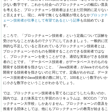
少ない数字です。これから社会へのブロックチェーンの幅広い普及
を考えると、ブロックチェーン技術者はまだまだ圧倒的に足りない
と言えますし、現に、AI等で無くなる職業が増えるなか
ブロックチ
ェーン技術者が仕事として有望であるという記事
も出始めていま
す。
ところで、「ブロックチェーン技術者」という定義について誤解を
受けがちなことがあるのでクリアにしておきましょう。一般的に圧
倒的な不足していると言われているブロックチェーン技術者とは、
ブロックチェーンそのものを開発することのできる技術者ではな
く、ブロックチェーンを使うことができ、適切な実装ができる技術
者のことです。「データベース技術者」がデータベースそのものを
開発する技術者を指さないこと、「Java技術者」がJavaそのものを
開発する技術者を指さないのと同じです。定義がわかれば、データ
ベース技術者やJava技術者の数に対して、100名という数字がいか
に小さな数字かということがわかるでしょう。
では、ブロックチェーン技術者を育てるにはどうしたら良いのか。
国内では、まだ体系立てた学習のカリキュラムは、BCCCの「ブロ
ックチェーン大学校」しかありません。ブロックチェーンの普及を
推進する団体としては、他にもブロックチェーンの教育が始まるこ