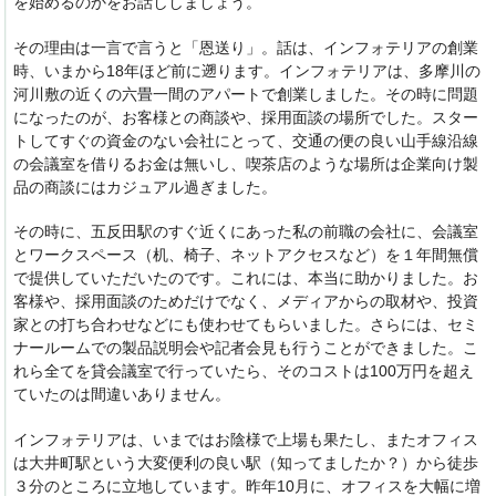
を始めるのかをお話ししましょう。
その理由は一言で言うと「恩送り」。話は、インフォテリアの創業
時、いまから18年ほど前に遡ります。インフォテリアは、多摩川の
河川敷の近くの六畳一間のアパートで創業しました。その時に問題
になったのが、お客様との商談や、採用面談の場所でした。スター
トしてすぐの資金のない会社にとって、交通の便の良い山手線沿線
の会議室を借りるお金は無いし、喫茶店のような場所は企業向け製
品の商談にはカジュアル過ぎました。
その時に、五反田駅のすぐ近くにあった私の前職の会社に、会議室
とワークスペース（机、椅子、ネットアクセスなど）を１年間無償
で提供していただいたのです。これには、本当に助かりました。お
客様や、採用面談のためだけでなく、メディアからの取材や、投資
家との打ち合わせなどにも使わせてもらいました。さらには、セミ
ナールームでの製品説明会や記者会見も行うことができました。こ
れら全てを貸会議室で行っていたら、そのコストは100万円を超え
ていたのは間違いありません。
インフォテリアは、いまではお陰様で上場も果たし、またオフィス
は大井町駅という大変便利の良い駅（知ってましたか？）から徒歩
３分のところに立地しています。昨年10月に、オフィスを大幅に増