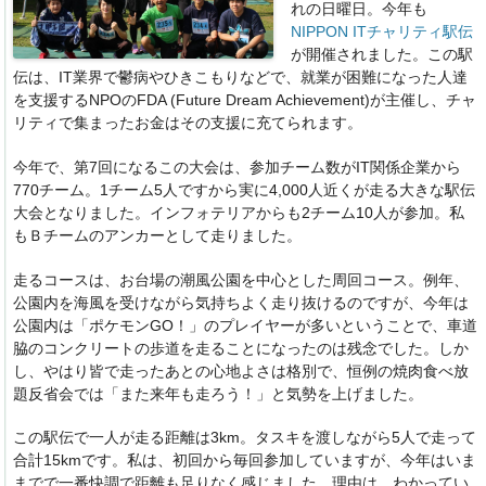
れの日曜日。今年も
k
NIPPON ITチャリティ駅伝
が開催されました。この駅
伝は、IT業界で鬱病やひきこもりなどで、就業が困難になった人達
を支援するNPOのFDA (Future Dream Achievement)が主催し、チャ
リティで集まったお金はその支援に充てられます。
今年で、第7回になるこの大会は、参加チーム数がIT関係企業から
770チーム。1チーム5人ですから実に4,000人近くが走る大きな駅伝
大会となりました。インフォテリアからも2チーム10人が参加。私
もＢチームのアンカーとして走りました。
走るコースは、お台場の潮風公園を中心とした周回コース。例年、
公園内を海風を受けながら気持ちよく走り抜けるのですが、今年は
公園内は「ポケモンGO！」のプレイヤーが多いということで、車道
脇のコンクリートの歩道を走ることになったのは残念でした。しか
し、やはり皆で走ったあとの心地よさは格別で、恒例の焼肉食べ放
題反省会では「また来年も走ろう！」と気勢を上げました。
この駅伝で一人が走る距離は3km。タスキを渡しながら5人で走って
合計15kmです。私は、初回から毎回参加していますが、今年はいま
までで一番快調で距離も足りなく感じました。理由は、わかってい