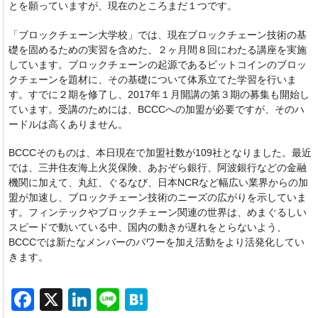
とを願っていますが、現在のところまだ１つです。
「ブロックチェーン大学校」では、現在ブロックチェーン技術の基
礎を固めるための実習を含めた、２ヶ月間８回にわたる講座を実施
しています。ブロックチェーンの起源であるビットコインのブロッ
クチェーンを題材に、その基礎について体系立てた学習を行いま
す。すでに２期を修了し、2017年１月開講の第３期の募集も開始し
ています。受講のためには、BCCCへの加盟が必要ですが、そのハ
ードルは高くありません。
BCCCそのものは、本日現在で加盟社数が109社となりました。最近
では、三井住友海上火災保険、あおぞら銀行、阿波銀行などの金融
機関に加えて、丸紅、ぐるなび、日本NCRなど幅広い業界からの加
盟が加速し、ブロックチェーン技術のニーズの広がりを示していま
す。フィンテックやブロックチェーン関連の世界は、めまぐるしい
スピードで動いている中、国内の動きが遅れをとらないよう、
BCCCでは新たなメンバーのパワーを加え活動をより活発化してい
きます。
F
X
Li
Li
H