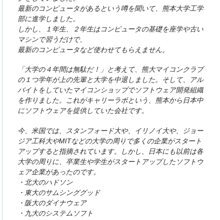
最新のコンピュータがあるという噂を聞いて、熊本大学工学
部に進学しました。
しかし、１年生、２年生はコンピュータの基礎を座学や古い
マシンで習うだけで、
最新のコンピュータなど使わせてもらえません。
「大学の４年間は無駄だ！」と考えて、熊大マイコンクラブ
の１つ学年が上の先輩と大学を中退しました。そして、アル
バイトをしていたマイコンショップでソフトウェア開発組織
を作りました。これがキャリーラボという、熊本から日本中
にソフトウェアを提供していた会社です。
今、米国では、スタンフォード大や、イリノイ大や、ジョー
ジア工科大やMITなどの大学の周りで多くの企業がスタート
アップすると指摘されています。しかし、日本にも以前は各
大学の周りに、卒業生や学生がスタートアップしたソフトウ
ェア企業があったのです。
・北大のハドソン
・東大のサムシンググッド
・阪大のダイナウェア
・九大のシステムソフト