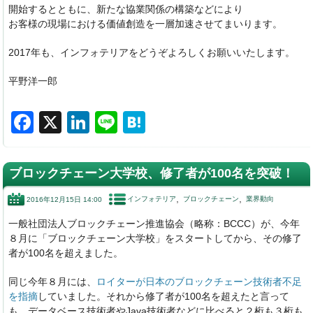
開始するとともに、新たな協業関係の構築などにより
お客様の現場における価値創造を一層加速させてまいります。
2017年も、
インフォテリアをどうぞよろしくお願いいたします。
平野洋一郎
F
X
Li
Li
H
a
n
n
at
c
k
e
e
ブロックチェーン大学校、修了者が100名を突破！
e
e
n
インフォテリア
ブロックチェーン
業界動向
2016年12月15日 14:00
b
dI
a
一般社団法人ブロックチェーン推進協会（略称：BCCC）が、今年
o
n
８月に「ブロックチェーン大学校」をスタートしてから、その修了
o
者が100名を超えました。
k
同じ今年８月には、
ロイターが日本のブロックチェーン技術者不足
を指摘
していました。それから修了者が100名を超えたと言って
も、データベース技術者やJava技術者などに比べると２桁も３桁も