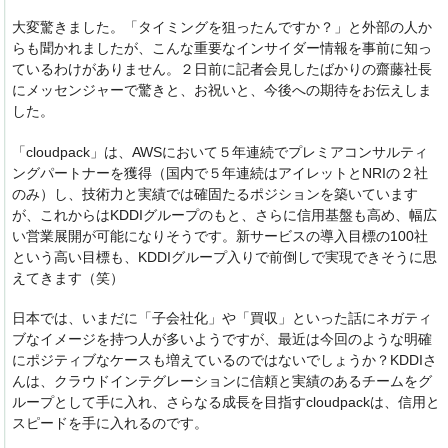
大変驚きました。「タイミングを狙ったんですか？」と外部の人か
らも聞かれましたが、こんな重要なインサイダー情報を事前に知っ
ているわけがありません。２日前に記者会見したばかりの齋藤社長
にメッセンジャーで驚きと、お祝いと、今後への期待をお伝えしま
した。
「cloudpack」は、AWSにおいて５年連続でプレミアコンサルティ
ングパートナーを獲得（国内で５年連続はアイレットとNRIの２社
のみ）し、技術力と実績では確固たるポジションを築いています
が、これからはKDDIグループのもと、さらに信用基盤も高め、幅広
い営業展開が可能になりそうです。新サービスの導入目標の100社
という高い目標も、KDDIグループ入りで前倒しで実現できそうに思
えてきます（笑）
日本では、いまだに「子会社化」や「買収」といった話にネガティ
ブなイメージを持つ人が多いようですが、最近は今回のような明確
にポジティブなケースも増えているのではないでしょうか？KDDIさ
んは、クラウドインテグレーションに信頼と実績のあるチームをグ
ループとして手に入れ、さらなる成長を目指すcloudpackは、信用と
スピードを手に入れるのです。