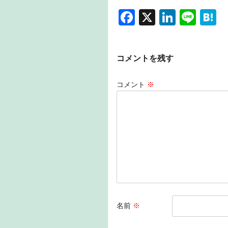
F
X
Li
Li
H
a
n
n
a
c
k
e
e
コメントを残す
e
e
n
b
dI
a
コメント
※
o
n
o
k
名前
※