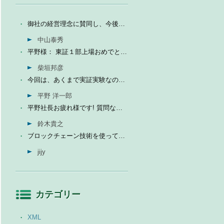
御社の経営理念に賛同し、今後の成長を期待して今日微量なが...
中山泰秀
平野様： 東証１部上場おめでとうございます。ひとえに平...
柴垣邦彦
今回は、あくまで実証実験なので、当社の売上に関しては未定...
平野 洋一郎
平野社長お疲れ様です! 質問なんですが、インフォテリアはソ...
鈴木貴之
ブロックチェーン技術を使って、現状それなりに触れる機会が...
jijy
カテゴリー
XML