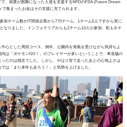
就業が困難になった人達を支援するNPOのFDA (Future Dream
ャリティで集まったお金はその支援に充てられます。
参加チーム数がIT関係企業から770チーム。1チーム5人ですから実に
大会となりました。インフォテリアからも2チーム10人が参加。私もＢチ
。
を中心とした周回コース。例年、公園内を海風を受けながら気持ちよ
園内は「ポケモンGO！」のプレイヤーが多いということで、車道脇の
なったのは残念でした。しかし、やはり皆で走ったあとの心地よさは
会では「また来年も走ろう！」と気勢を上げました。