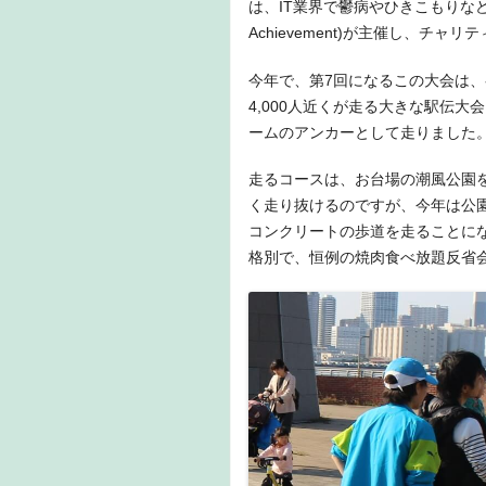
は、IT業界で鬱病やひきこもりなどで、
Achievement)が主催し、チ
今年で、第7回になるこの大会は、
4,000人近くが走る大きな駅伝
ームのアンカーとして走りました
走るコースは、お台場の潮風公園
く走り抜けるのですが、今年は公
コンクリートの歩道を走ることに
格別で、恒例の焼肉食べ放題反省