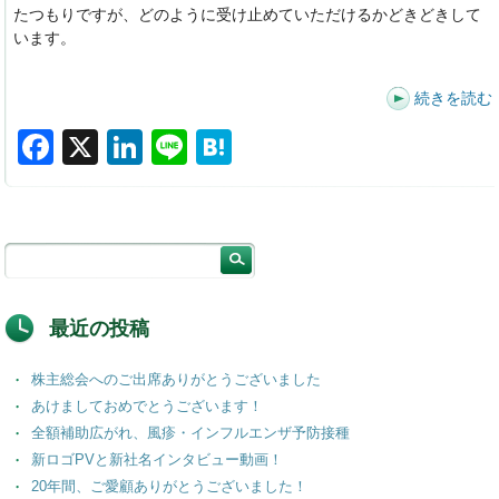
たつもりですが、どのように受け止めていただけるかどきどきして
います。
続きを読む
F
X
Li
Li
H
a
n
n
at
c
k
e
e
e
e
n
b
dI
a
o
n
最近の投稿
o
株主総会へのご出席ありがとうございました
k
あけましておめでとうございます！
全額補助広がれ、風疹・インフルエンザ予防接種
新ロゴPVと新社名インタビュー動画！
20年間、ご愛顧ありがとうございました！