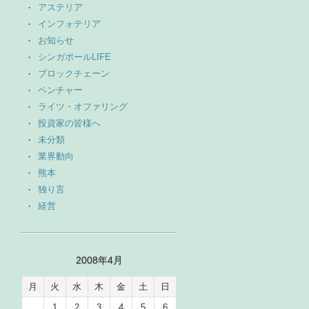
アステリア
インフォテリア
お知らせ
シンガポールLIFE
ブロックチェーン
ベンチャー
ライツ・オファリング
投資家の皆様へ
未分類
業界動向
熊本
独り言
経営
2008年4月
月
火
水
木
金
土
日
1
2
3
4
5
6