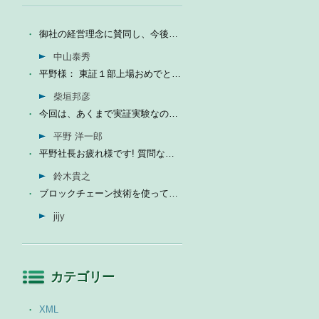
御社の経営理念に賛同し、今後の成長を期待して今日微量なが...
中山泰秀
平野様： 東証１部上場おめでとうございます。ひとえに平...
柴垣邦彦
今回は、あくまで実証実験なので、当社の売上に関しては未定...
平野 洋一郎
平野社長お疲れ様です! 質問なんですが、インフォテリアはソ...
鈴木貴之
ブロックチェーン技術を使って、現状それなりに触れる機会が...
jijy
カテゴリー
XML