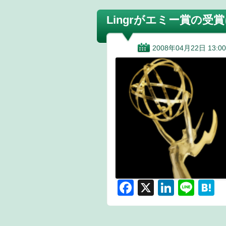
Lingrがエミー賞の受
2008年04月22日 13:00
F
X
Li
Li
H
a
n
n
a
c
k
e
e