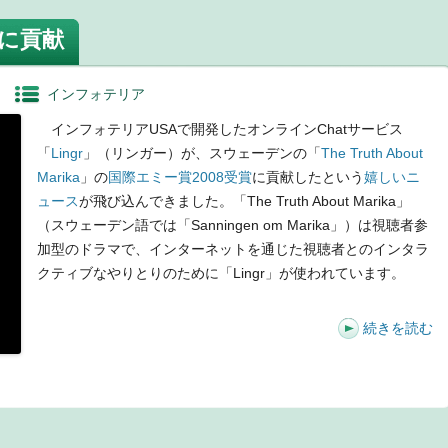
賞に貢献
インフォテリア
インフォテリアUSAで開発したオンラインChatサービス
「
Lingr
」（リンガー）が、スウェーデンの「
The Truth About
Marika
」の
国際エミー賞2008受賞
に貢献したという
嬉しいニ
ュース
が飛び込んできました。「The Truth About Marika」
（スウェーデン語では「Sanningen om Marika」）は視聴者参
加型のドラマで、インターネットを通じた視聴者とのインタラ
クティブなやりとりのために「Lingr」が使われています。
続きを読む
t