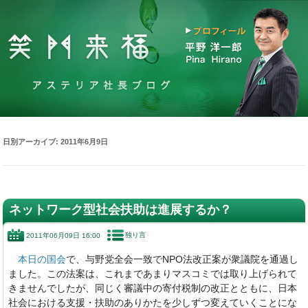
日別アーカイブ:
2011年6月9日
ネットワーク型社会扶助は進展するか？
独り言
2011年06月09日 16:00
本日の国会
で、与野党全会一致でNPO法改正案が衆議院を通過し
ました。この法案は、これまであまりマスコミでは取り上げられて
きませんでしたが、同じく審議中の寄付税制の改正とともに、日本
社会における支援・扶助のありかたを少しずつ変えていくことにな