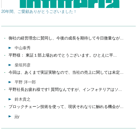
20年間、ご愛顧ありがとうございました！
御社の経営理念に賛同し、今後の成長を期待して今日微量なが...
中山泰秀
平野様： 東証１部上場おめでとうございます。ひとえに平...
柴垣邦彦
今回は、あくまで実証実験なので、当社の売上に関しては未定...
平野 洋一郎
平野社長お疲れ様です! 質問なんですが、インフォテリアはソ...
鈴木貴之
ブロックチェーン技術を使って、現状それなりに触れる機会が...
jijy