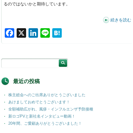
るのではないかと期待しています。
続きを読む
F
X
Li
Li
H
a
n
n
at
c
k
e
e
e
e
n
b
dI
a
o
n
最近の投稿
o
株主総会へのご出席ありがとうございました
k
あけましておめでとうございます！
全額補助広がれ、風疹・インフルエンザ予防接種
新ロゴPVと新社名インタビュー動画！
20年間、ご愛顧ありがとうございました！