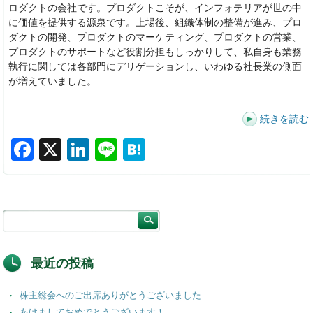
ロダクトの会社です。プロダクトこそが、インフォテリアが世の中
に価値を提供する源泉です。上場後、組織体制の整備が進み、プロ
ダクトの開発、プロダクトのマーケティング、プロダクトの営業、
プロダクトのサポートなど役割分担もしっかりして、私自身も業務
執行に関しては各部門にデリゲーションし、いわゆる社長業の側面
が増えていました。
続きを読む
F
X
Li
Li
H
a
n
n
at
c
k
e
e
e
e
n
b
dI
a
o
n
最近の投稿
o
株主総会へのご出席ありがとうございました
k
あけましておめでとうございます！