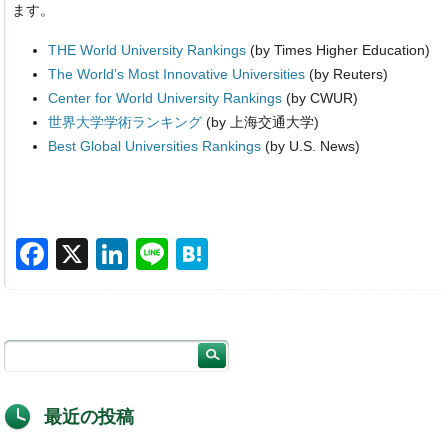
ます。
THE World University Rankings
(by Times Higher Education)
The World’s Most Innovative Universities
(by Reuters)
Center for World University Rankings
(by CWUR)
世界大学学術ランキング
(by 上海交通大学)
Best Global Universities Rankings
(by U.S. News)
F
X
Li
Li
H
a
n
n
at
c
k
e
e
e
e
n
b
dI
a
o
n
最近の投稿
o