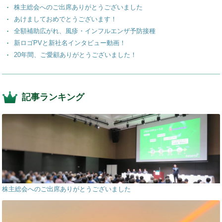
株主総会へのご出席ありがとうございました
k
あけましておめでとうございます！
全額補助広がれ、風疹・インフルエンザ予防接種
新ロゴPVと新社名インタビュー動画！
20年間、ご愛顧ありがとうございました！
記事ランキング
株主総会へのご出席ありがとうございました