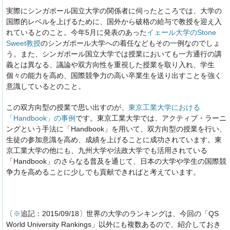
実際にシンガポール国立大学の関係者に伺ったところでは、大学の
国際的レベルを上げるために、国外から破格の給与で教授を迎え入
れているとのこと。今年5月に発表のあった
イェール大学のStone
Sweet教授
のシンガポール大学への着任などもその一例なのでしょ
う。また、シンガポール国立大学では授業においても一方通行の講
義とは異なる、議論や双方向性を重視した授業を取り入れ、学生
個々の能力を高め、国際競争力の高い卒業生を送り出すことを強く
意識しているとのこと。
この双方向型の授業で思い出すのが、
東京工業大学における
「Handbook」の事例
です。東京工業大学では、アクティブ・ラーニ
ングという手法に「Handbook」を用いて、双方向型の授業を行い、
生徒の参加意識を高め、成績を上げることに成功されています。東
京工業大学の他にも、九州大学や法政大学でも活用されている
「Handbook」のさらなる普及を通じて、日本の大学や学生の国際競
争力を高めることに少しでも貢献できればと考えています。
〔
※
追記：2015/09/18〕世界の大学のランキングは、今回の「QS
World University Rankings」以外にも複数あるので、紹介しておき