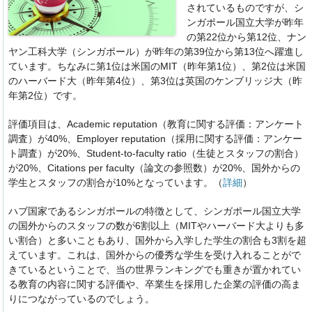
されているものですが、シ
ンガポール国立大学が昨年
の第22位から第12位、ナン
ヤン工科大学（シンガポール）が昨年の第39位から第13位へ躍進し
ています。ちなみに第1位は米国のMIT（昨年第1位）、第2位は米国
のハーバード大（昨年第4位）、第3位は英国のケンブリッジ大（昨
年第2位）です。
評価項目は、Academic reputation（教育に関する評価：アンケート
調査）が40%、Employer reputation（採用に関する評価：アンケー
ト調査）が20%、Student-to-faculty ratio（生徒とスタッフの割合）
が20%、Citations per faculty（論文の参照数）が20%、国外からの
学生とスタッフの割合が10%となっています。（
詳細
）
ハブ国家であるシンガポールの特徴として、シンガポール国立大学
の国外からのスタッフの数が6割以上（MITやハーバード大よりも多
い割合）と多いこともあり、国外から入学した学生の割合も3割を超
えています。これは、国外からの優秀な学生を受け入れることがで
きているということで、当の世界ランキングでも重きが置かれてい
る教育の内容に関する評価や、卒業生を採用した企業の評価の高ま
りにつながっているのでしょう。