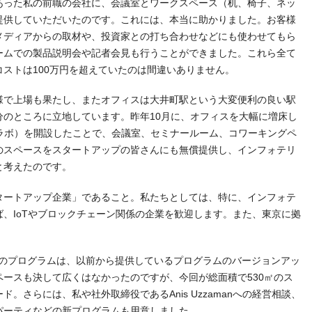
あった私の前職の会社に、会議室とワークスペース（机、椅子、ネッ
提供していただいたのです。これには、本当に助かりました。お客様
メディアからの取材や、投資家との打ち合わせなどにも使わせてもら
ームでの製品説明会や記者会見も行うことができました。これら全て
ストは100万円を超えていたのは間違いありません。
様で上場も果たし、またオフィスは大井町駅という大変便利の良い駅
分のところに立地しています。昨年10月に、オフィスを大幅に増床し
略称：イフラボ）を開設したことで、会議室、セミナールーム、コワーキングペ
のスペースをスタートアップの皆さんにも無償提供し、インフォテリ
と考えたのです。
タートアップ企業」であること。私たちとしては、特に、インフォテ
、IoTやブロックチェーン関係の企業を歓迎します。また、東京に拠
。
このプログラムは、以前から提供しているプログラムのバージョンアッ
ースも決して広くはなかったのですが、今回が総面積で530㎡のス
。さらには、私や社外取締役であるAnis Uzzamanへの経営相談、
パーティなどの新プログラムも用意しました。