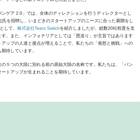
ンゲア 2.0」では、全体のディレクションを行うディレクターとし
豪志氏を招聘し、いまどきのスタートアップのニーズに合った展開をし
業として、
株式会社Tears Switch
を紹介しましたが、総数20社程度を支
ます。また、インフォテリアとしては「恩送り」が主旨ではあります
トアップの人達と接点が増えることで、私たちの「発想と挑戦」への
も期待しています。
在の５つの大陸に別れる前の原始大陸の名称です。私たちは、「パン
タートアップが生まれることを期待しています。
t