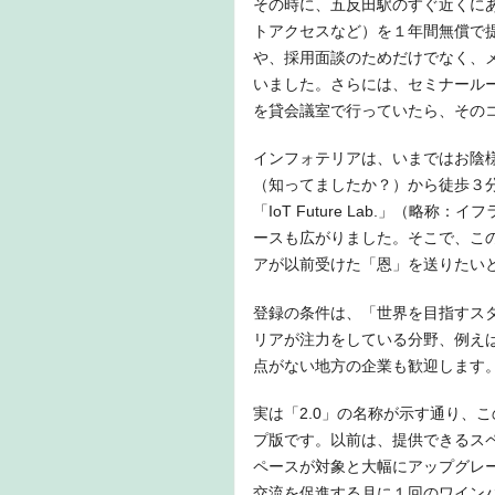
その時に、五反田駅のすぐ近くに
トアクセスなど）を１年間無償で
や、採用面談のためだけでなく、
いました。さらには、セミナール
を貸会議室で行っていたら、そのコ
インフォテリアは、いまではお陰
（知ってましたか？）から徒歩３
「IoT Future Lab.」（
ースも広がりました。そこで、こ
アが以前受けた「恩」を送りたい
登録の条件は、「世界を目指すス
リアが注力をしている分野、例えば
点がない地方の企業も歓迎します
実は「2.0」の名称が示す通り、
プ版です。以前は、提供できるスペ
ペースが対象と大幅にアップグレード
交流を促進する月に１回のワイン