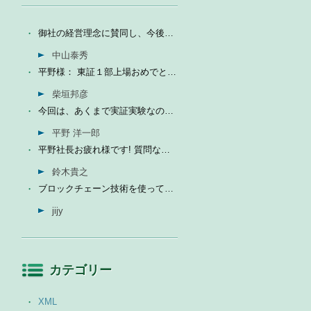
御社の経営理念に賛同し、今後の成長を期待して今日微量なが...
中山泰秀
平野様： 東証１部上場おめでとうございます。ひとえに平...
柴垣邦彦
今回は、あくまで実証実験なので、当社の売上に関しては未定...
平野 洋一郎
平野社長お疲れ様です! 質問なんですが、インフォテリアはソ...
鈴木貴之
ブロックチェーン技術を使って、現状それなりに触れる機会が...
jijy
カテゴリー
XML