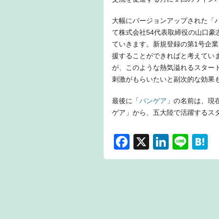
大幅にバージョンアップされた「パ
て株式会社54代表取締役の山口
ていきます。新規登録の第1号企
援することができればと考えてい
が、このような熱気溢れるスター
刺激がもらいたいと副次的な効果
最後に「
パンゲア
」の名前は、現
ゲア」から、五大陸で活躍するス
F
X
Li
Li
H
a
n
n
a
c
k
e
e
e
e
n
b
dI
a