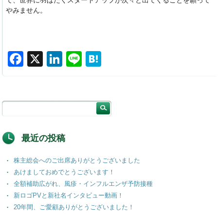
て、世界に羽ばたくスタートアップが次々と出てくることを願って
やみません。
F
X
Li
Li
H
a
n
n
at
c
k
e
e
e
e
n
b
dI
a
o
n
最近の投稿
o
株主総会へのご出席ありがとうございました
k
あけましておめでとうございます！
全額補助広がれ、風疹・インフルエンザ予防接種
新ロゴPVと新社名インタビュー動画！
20年間、ご愛顧ありがとうございました！