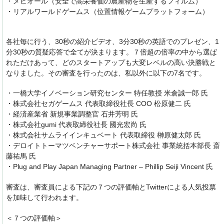
・メビオール（安全で高栄養価の農産物を生産するフィルム）
・リアルワールドゲームス（位置情報ゲームプラットフォーム）
各社毎に行う、30秒の紹介ビデオ、3分30秒の英語でのプレゼン、1
分30秒の質疑応答で全てが決まります。７倍超の倍率の中から選ば
れただけあって、どのスタートアップも大変レベルの高い決勝戦と
なりました。その審査を行ったのは、私以外に以下の7名です。
・一橋大学イノベーション研究センター 特任教授 米倉誠一郎 氏
・株式会社セガゲームス 代表取締役社長 COO 松原健二 氏
・経済産業省 新規事業調整官 石井芳明 氏
・株式会社gumi 代表取締役社長 國光宏尚 氏
・株式会社サムライインキュベート 代表取締役 榊原健太郎 氏
・デロイトトーマツベンチャーサポート株式会社 事業統括本部長 斎
藤祐馬 氏
・Plug and Play Japan Managing Partner – Phillip Seiji Vincent 氏
審査は、審査員による下記の７つの評価軸とTwitterによる人気投票
を加味して行われます。
＜７つの評価軸＞