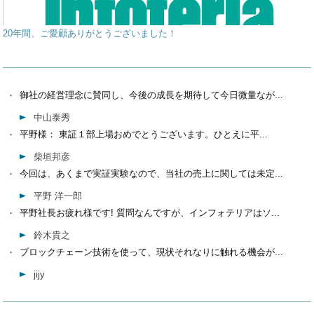
20年間、ご愛顧ありがとうございました！
御社の経営理念に賛同し、今後の成長を期待して今日微量なが...
中山泰秀
平野様： 東証１部上場おめでとうございます。ひとえに平...
柴垣邦彦
今回は、あくまで実証実験なので、当社の売上に関しては未定...
平野 洋一郎
平野社長お疲れ様です! 質問なんですが、インフォテリアはソ...
鈴木貴之
ブロックチェーン技術を使って、現状それなりに触れる機会が...
jijy