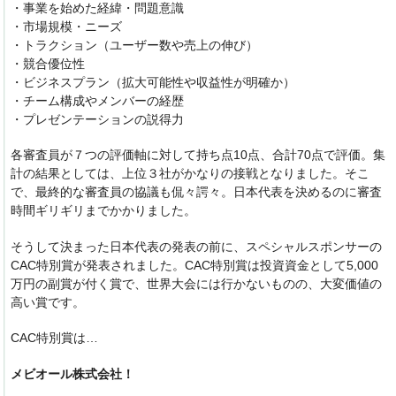
・事業を始めた経緯・問題意識
・市場規模・ニーズ
・トラクション（ユーザー数や売上の伸び）
・競合優位性
・ビジネスプラン（拡大可能性や収益性が明確か）
・チーム構成やメンバーの経歴
・プレゼンテーションの説得力
各審査員が７つの評価軸に対して持ち点10点、合計70点で評価。集
計の結果としては、上位３社がかなりの接戦となりました。そこ
で、最終的な審査員の協議も侃々諤々。日本代表を決めるのに審査
時間ギリギリまでかかりました。
そうして決まった日本代表の発表の前に、スペシャルスポンサーの
CAC特別賞が発表されました。CAC特別賞は投資資金として5,000
万円の副賞が付く賞で、世界大会には行かないものの、大変価値の
高い賞です。
CAC特別賞は…
メビオール株式会社！