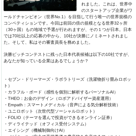
れました。これは、世界中
のスタートアップ企業がワ
ールドチャンピオン（世界No.1）を目指して行う唯一の世界規模の
コンペティションです。今回は前回の倍の規模となる世界32ヶ所
（30ヶ国）もの地域で予選が行われますが、その１つが日本。日本
では70社以上の応募の中から、10社が決勝にノミネートされまし
た。そして、私はその審査員長を務めました。
決勝ピッチコンテストに残った日本代表候補は以下の10社ですが、
あなたが知っている企業はあるでしょうか？
・セブン・ドリーマーズ・ラボラトリーズ（洗濯物折り畳みロボッ
ト）
・カラフル・ボード（感性を個別に解析するパーソナルAI）
・THEO：お金のデザイン（ロボアドバイザー資産運用）
・Empath：スマートメディカル（音声による気分解析技術）
・ユニロボット（次世代型ソーシャルロボット）
・FOLIO（テーマを選んで投資ができるオンライン証券）
・ディライテッド（オフィス受付システム）
・エイシング（機械制御向けAI）