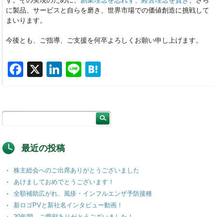
す。その実現のために、
創業理念を忘れず、経営理念を貫き
、さら
に製品、サービスと自らを磨き、世界市場での価値創造に挑戦して
まいります。
今後とも、ご指導、ご支援を何卒よろしくお願い申し上げます。
F
X
Li
Li
H
a
n
n
at
c
k
e
e
e
e
n
b
dI
a
o
n
最近の投稿
o
株主総会へのご出席ありがとうございました
k
あけましておめでとうございます！
全額補助広がれ、風疹・インフルエンザ予防接種
新ロゴPVと新社名インタビュー動画！
20年間、ご愛顧ありがとうございました！