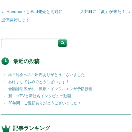
投稿ナビゲーション
←
HandbookもiPad発売と同時に
大井町に「夏」が来た！
→
提供開始します
最近の投稿
株主総会へのご出席ありがとうございました
あけましておめでとうございます！
全額補助広がれ、風疹・インフルエンザ予防接種
新ロゴPVと新社名インタビュー動画！
20年間、ご愛顧ありがとうございました！
記事ランキング