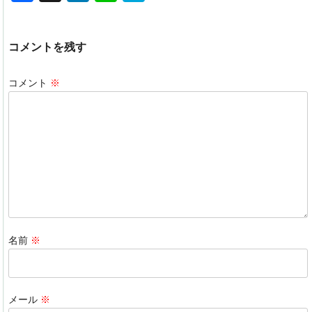
a
n
n
at
c
k
e
e
コメントを残す
e
e
n
b
dI
a
コメント
※
o
n
o
k
名前
※
メール
※