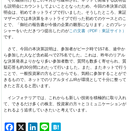
その義務付けもこの４月から緩和され、ネットで開催する説明会
も説明会にカウントしてよいこととなったため、今回の本決算の説
明会は、初めてネットライブで行いました。そうしたところ、東証
マザーズでは本決算をネットライブで行った初めてのケースとのこ
とで、「御社の報告書が今後の企業の雛形になります」とのプレッ
シャーをいただきつつ提出したのが
この文書（PDF：東証サイト）
です。
さて、今回の本決算説明は、参加者がピーク時で157名、途中か
ら参加した人など含め延べで275名でした。これは、昨年のリアル
な決算発表よりかなり多い参加者数で、質問も数多く寄せられ、質
疑応答も約30分間にわたって行いました。また、またネットで行う
ことで、一般投資家の方もどこからでも、気軽に参加することがで
きるもので、ネットでのリアルタイムIRが環境として十分に整って
きたと言えると思います。
インフォテリアでは、これからも新しい技術を積極的に取り入れ
て、できるだけ多くの株主、投資家の方々とコミュニケーションが
とれるよう追求していきたいと考えています。
F
X
Li
Li
H