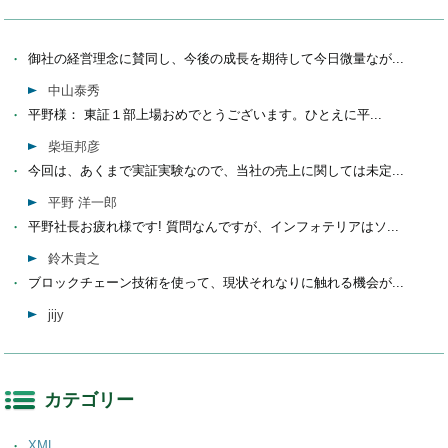
御社の経営理念に賛同し、今後の成長を期待して今日微量なが...
中山泰秀
平野様： 東証１部上場おめでとうございます。ひとえに平...
柴垣邦彦
今回は、あくまで実証実験なので、当社の売上に関しては未定...
平野 洋一郎
平野社長お疲れ様です! 質問なんですが、インフォテリアはソ...
鈴木貴之
ブロックチェーン技術を使って、現状それなりに触れる機会が...
jijy
カテゴリー
XML