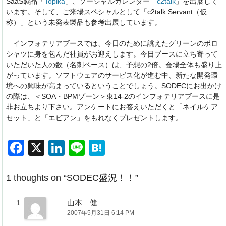
SaaS製品「
Topika
」、ソーシャルカレンダー「
c2talk
」を出展して
います。そして、ご来場スペシャルとして「c2talk Servant（仮
称）」という未発表製品も参考出展しています。
インフォテリアブースでは、今日のために誂えたグリーンのポロ
シャツに身を包んだ社員がお迎えします。今日ブースに立ち寄って
いただいた人の数（名刺ベース）は、予想の2倍。会場全体も盛り上
がっています。ソフトウェアのサービス化が進む中、新たな開発環
境への興味が高まっているということでしょう。SODECにお出かけ
の際は、＜SOA・BPMゾーン＞東14-2のインフォテリアブースに是
非お立ちより下さい。アンケートにお答えいただくと「ネイルケア
セット」と「エビアン」をもれなくプレゼントします。
F
X
Li
Li
H
a
n
n
at
c
k
e
e
1 thoughts on “
SODEC盛況！！
”
e
e
n
山本 健
b
dI
a
2007年5月31日 6:14 PM