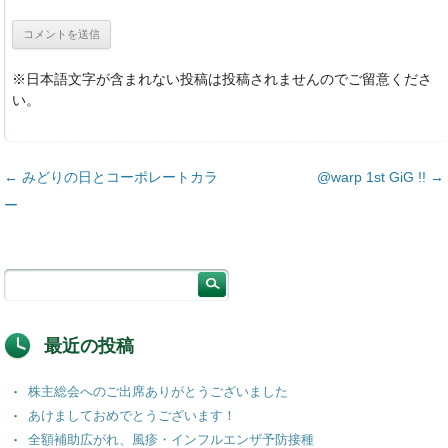
※日本語文字が含まれない投稿は投稿されませんのでご留意くださ
い。
投稿ナビゲーション
←
みどりの日とコーポレートカラ
@warp 1st GiG !!
→
ー
最近の投稿
株主総会へのご出席ありがとうございました
あけましておめでとうございます！
全額補助広がれ、風疹・インフルエンザ予防接種