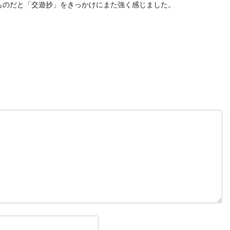
ものだと「交遊抄」をきっかけにまた強く感じました。
t