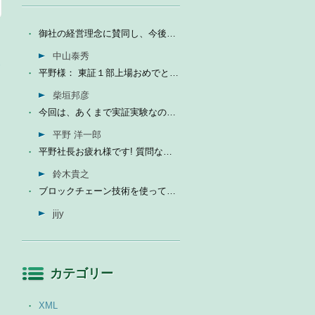
御社の経営理念に賛同し、今後の成長を期待して今日微量なが...
中山泰秀
→
平野様： 東証１部上場おめでとうございます。ひとえに平...
柴垣邦彦
今回は、あくまで実証実験なので、当社の売上に関しては未定...
平野 洋一郎
平野社長お疲れ様です! 質問なんですが、インフォテリアはソ...
鈴木貴之
ブロックチェーン技術を使って、現状それなりに触れる機会が...
jijy
カテゴリー
XML