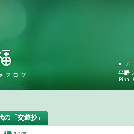
代の「交遊抄」
独り言