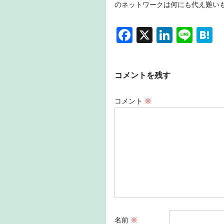
のネットワークは何にも代え難い
F
X
Li
Li
H
a
n
n
a
c
k
e
e
コメントを残す
e
e
n
b
dI
a
コメント
※
o
n
o
k
名前
※