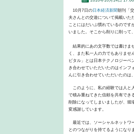
2010年10月14日 17:00
10月7日の
日本経済新聞
朝刊「
夫さんとの交遊について掲載いただ
ことにはだいぶ慣れているのです
いました。そこから削りに削って
結果的にあの文字数では書けませ
く、また私一人の力でもありませ
ピタル」とは日本テクノロジーベン
き合わせていただいたのはインフォ
んに引き合わせていただいたのは
このように、私の経験では人と人
で積み重ねてきた信頼を共有でき
削除になってしまいましたが、堀
変感謝しています。
最近では、ソーシャルネットワー
とのつながりを持てるようになり