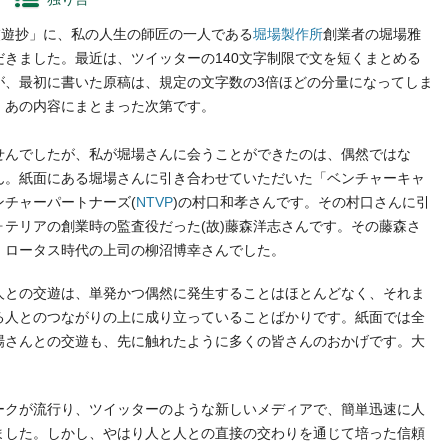
交遊抄」に、私の人生の師匠の一人である
堀場製作所
創業者の堀場雅
きました。最近は、ツイッターの140文字制限で文を短くまとめる
が、最初に書いた原稿は、規定の文字数の3倍ほどの分量になってしま
、あの内容にまとまった次第です。
んでしたが、私が堀場さんに会うことができたのは、偶然ではな
ん。紙面にある堀場さんに引き合わせていただいた「ベンチャーキャ
チャーパートナーズ(
NTVP
)の村口和孝さんです。その村口さんに引
テリアの創業時の監査役だった(故)藤森洋志さんです。その藤森さ
、ロータス時代の上司の柳沼博幸さんでした。
との交遊は、単発かつ偶然に発生することはほとんどなく、それま
る人とのつながりの上に成り立っていることばかりです。紙面では全
場さんとの交遊も、先に触れたように多くの皆さんのおかげです。大
クが流行り、ツイッターのような新しいメディアで、簡単迅速に人
ました。しかし、やはり人と人との直接の交わりを通じて培った信頼