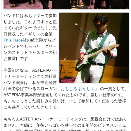
バンドには私もギターで参加
しました。これまでずっと使
っていたギターではなく、先
日買収したイギリスの企業
This Place社
の経営陣からプ
レゼントでもらった、グリー
ンのストラトキャスターの初
お披露目です。
今回初となる、ASTERIAパー
トナーミーティングでの社員
バンド演奏は、私が中期経営
計画で挙げているスローガン「
おもしろ おかしく
」 の一貫として、
ASTERIA事業本部が企画してくれたものです。厳しい仕事の中に
も、ちょっとした楽しみを見つけ、そして参加してくださった皆様
にも共有していただきたくて。
もちろんASTERIAパートナーミーティングは、懇親会だけではあり
ません。本編は、午後いっぱいを使っての１年間のビジネスレビュ