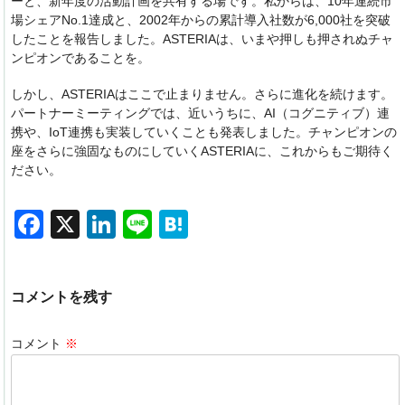
ーと、新年度の活動計画を共有する場です。私からは、10年連続市
場シェアNo.1達成と、2002年からの累計導入社数が6,000社を突破
したことを報告しました。ASTERIAは、いまや押しも押されぬチャ
ンピオンであることを。
しかし、ASTERIAはここで止まりません。さらに進化を続けます。
パートナーミーティングでは、近いうちに、AI（コグニティブ）連
携や、IoT連携も実装していくことも発表しました。チャンピオンの
座をさらに強固なものにしていくASTERIAに、これからもご期待く
ださい。
F
X
Li
Li
H
a
n
n
at
c
k
e
e
コメントを残す
e
e
n
b
dI
a
コメント
※
o
n
o