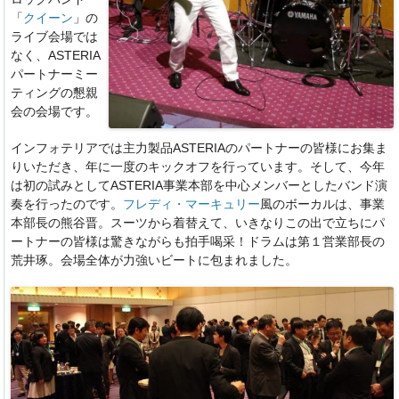
「
クイーン
」の
ライブ会場では
なく、ASTERIA
パートナーミー
ティングの懇親
会の会場です。
インフォテリアでは主力製品ASTERIAのパートナーの皆様にお集ま
りいただき、年に一度のキックオフを行っています。そして、今年
は初の試みとしてASTERIA事業本部を中心メンバーとしたバンド演
奏を行ったのです。
フレディ・マーキュリー
風のボーカルは、事業
本部長の熊谷晋。スーツから着替えて、いきなりこの出で立ちにパ
ートナーの皆様は驚きながらも拍手喝采！ドラムは第１営業部長の
荒井琢。会場全体が力強いビートに包まれました。