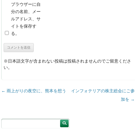
ブラウザーに自
分の名前、メー
ルアドレス、サ
イトを保存す
る。
※日本語文字が含まれない投稿は投稿されませんのでご留意くださ
い。
投稿ナビゲーション
←
雨上がりの夜空に、熊本を想う
インフォテリアの株主総会にご参
加を
→