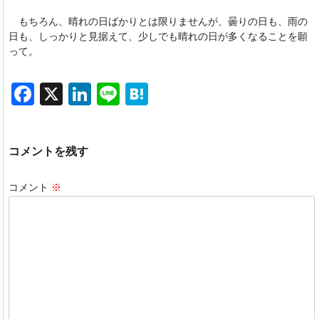
もちろん、晴れの日ばかりとは限りませんが、曇りの日も、雨の
日も、しっかりと見据えて、少しでも晴れの日が多くなることを願
って。
F
X
Li
Li
H
a
n
n
at
c
k
e
e
コメントを残す
e
e
n
b
dI
a
コメント
※
o
n
o
k