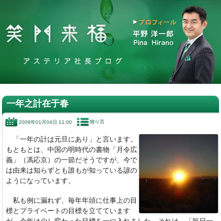
一年之計在于春
独り言
2008年01月04日 11:00
「一年の計は元旦にあり」と言います。
もともとは、中国の明時代の書物「月令広
義」（馮応京）の一節だそうですが、今で
は由来は知らずとも誰もが知っている諺の
ようになっています。
私も例に漏れず、毎年年頭に仕事上の目
標とプライベートの目標を立てています