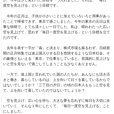
が、今年は少し変わった目標を一つ入れました。それは、「毎日一
度空を見上げる」という目標です。
今年の正月は、子供が小さいことに加えていろいろと用事があっ
たことで帰省できず、東京で過ごしました。今年の東京の元日は見
事な快晴で、とても清々しい一日でした。私は、晴れわたった広い
空を見上げて、思わず「毎日一度空を見上げる」という目標を立て
たのです。
去年を表す一字が「偽」と決まり、株式市場も振るわず、日経新
聞の正月特集では途上国入りする日を危惧するような日本社会。そ
の象徴ともいえる「東京」で仕事をしていると、意識的に見上げな
いと空を見ないで過ごしてしまうことも少なくありません。
一方で、途上国と言われていた国の人たちが、あんなにも活き活
きと働き、暮らしているのは、上を向いて日々を暮しているからで
はないでしょうか？「三丁目の夕日」の頃の日本人ももっと空を見
て、上を向いて暮していたのではないでしょうか？
空を見上げ、広い心を持ち、大きな夢を忘れずに毎日を大切に歩
いていく、そんな１年にしたくて、「毎日一度空を見上げる」こと
にしました。