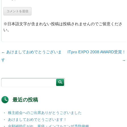
※日本語文字が含まれない投稿は投稿されませんのでご留意くださ
い。
投稿ナビゲーション
←
あけましておめでとうございま
ITpro EXPO 2008 AWARD受賞！
す
→
最近の投稿
株主総会へのご出席ありがとうございました
あけましておめでとうございます！
全額補助広がれ、風疹・インフルエンザ予防接種