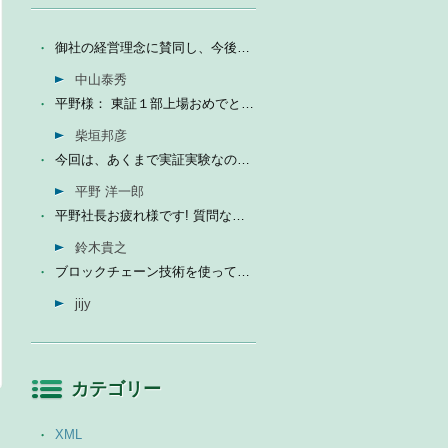
御社の経営理念に賛同し、今後の成長を期待して今日微量なが...
中山泰秀
平野様： 東証１部上場おめでとうございます。ひとえに平...
柴垣邦彦
今回は、あくまで実証実験なので、当社の売上に関しては未定...
平野 洋一郎
平野社長お疲れ様です! 質問なんですが、インフォテリアはソ...
鈴木貴之
ブロックチェーン技術を使って、現状それなりに触れる機会が...
jijy
カテゴリー
XML