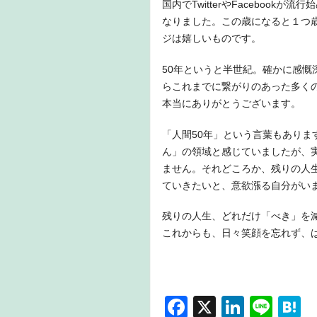
国内でTwitterやFaceboo
なりました。この歳になると１つ
ジは嬉しいものです。
50年というと半世紀。確かに感
らこれまでに繋がりのあった多く
本当にありがとうございます。
「人間50年」という言葉もありま
ん」の領域と感じていましたが、
ません。それどころか、残りの人
ていきたいと、意欲漲る自分がい
残りの人生、どれだけ「べき」を
これからも、日々笑顔を忘れず、
F
X
Li
Li
H