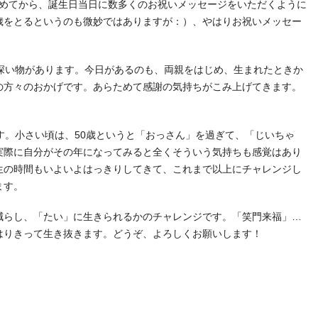
kが流行始めてから、誕生日当日に数多くのお祝いメッセージをいただくように
歳をとるというのも微妙ではありますが：）、やはりお祝いメッセー
慨深い物があります。今日があるのも、両親をはじめ、生まれたときか
の方々のおかげです。あらためて感謝の気持ちがこみ上げてきます。
す。小さい頃は、50歳というと「おっさん」を過ぎて、「じいちゃ
実際に自分がその年になってみると全くそういう気持ちも感覚はあり
生の時間もいよいよはっきりしてきて、これまで以上にチャレンジし
ます。
減らし、「たい」に生きられるかのチャレンジです。「笑門来福」…
はりきって生き抜きます。どうぞ、よろしくお願いします！