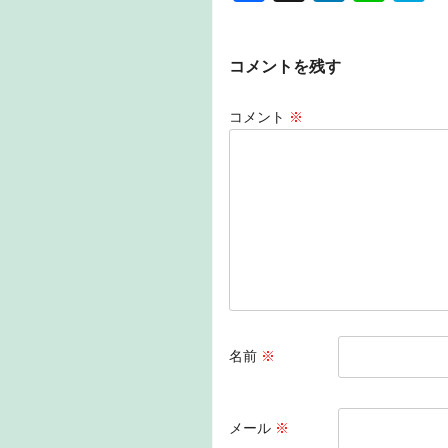
a
n
n
a
c
k
e
e
コメントを残す
e
e
n
b
dI
a
コメント
※
o
n
o
k
名前
※
メール
※