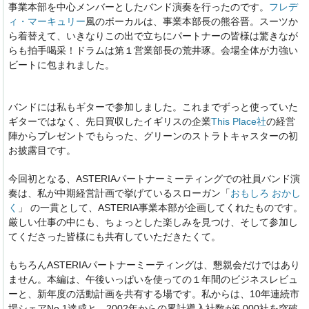
事業本部を中心メンバーとしたバンド演奏を行ったのです。
フレデ
ィ・マーキュリー
風のボーカルは、事業本部長の熊谷晋。スーツか
ら着替えて、いきなりこの出で立ちにパートナーの皆様は驚きなが
らも拍手喝采！ドラムは第１営業部長の荒井琢。会場全体が力強い
ビートに包まれました。
バンドには私もギターで参加しました。これまでずっと使っていた
ギターではなく、先日買収したイギリスの企業
This Place社
の経営
陣からプレゼントでもらった、グリーンのストラトキャスターの初
お披露目です。
今回初となる、ASTERIAパートナーミーティングでの社員バンド演
奏は、私が中期経営計画で挙げているスローガン「
おもしろ おかし
く
」 の一貫として、ASTERIA事業本部が企画してくれたものです。
厳しい仕事の中にも、ちょっとした楽しみを見つけ、そして参加し
てくださった皆様にも共有していただきたくて。
もちろんASTERIAパートナーミーティングは、懇親会だけではあり
ません。本編は、午後いっぱいを使っての１年間のビジネスレビュ
ーと、新年度の活動計画を共有する場です。私からは、10年連続市
場シェアNo.1達成と、2002年からの累計導入社数が6,000社を突破