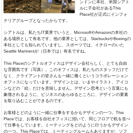
k
ンドンに本社、米国シアト
ルに子会社があるThis
Place社が正式にインフォ
テリアグループとなったからです。
シアトルは、私たちIT業界でいうと、MicrosoftやAmazonの本社の
ある場所として有名です。他の業界としては、StarbucksやBoeingの
本社としても知られていますし、スポーツでは、イチローのいた
Seattle Marinersが（日本では）有名ですね。
This Placeのシアトルオフィスはデザイン会社らしく、とても自由
な雰囲気です（写真）。このオフィスは、私たちのスタッフだけで
なく、クライアントの皆さんも一緒に働くというコラボレーション
オフィスになっています。デザインとは、いまやイラスト、アイコ
ンなどの「絵」だけを意味しません。デザイン思考という言葉にも
象徴されるように、ビジネスのあらゆるところに、デザインの要素
を取り込むことができるのです。
お客様とどのように一緒に仕事をするかもデザインの一つ。This
Placeでは、お客様を自社オフィスに招いて、同じフロアで机を並べ
て仕事をしています。ミーティングをどのように行うかもデザイン
の一つ。This Placeでは、ミーティングルームもありますが、ソフ