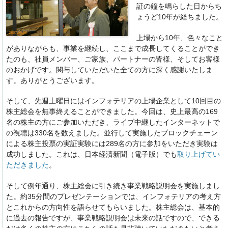
証の鐘を鳴らした日からち
k
ょうど10年が経ちました。
上場から10年、色々なこと
がありながらも、事業を継続し、ここまで成長してくることができ
たのも、社員メンバー、ご家族、パートナーの皆様、そしてお客様
のおかげです。関与していただいた全ての方に深く感謝いたしま
す。ありがとうございます。
そして、先週土曜日にはインフォテリアの上場企業として10回目の
株主総会を無事終えることができました。今回は、史上最高の169
名の株主の方にご参加いただき、ライブ中継したインターネットで
の視聴は330名を数えました。並行して実施したブロックチェーン
による株主投票の実証実験には289名の方に参加をいただき実験は
成功しました。これは、日本経済新聞（電子版）でも
取り上げてい
ただきました
。
そして例年通り、株主総会に引き続き事業戦略説明会を実施しまし
た。約35分間のプレゼンテーションでは、インフォテリアの考え方
とこれからの方向性を語らせてもらいました。株主総会は、基本的
に過去の報告ですが、事業戦略説明会は未来の話ですので、できる