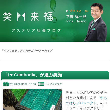
「
インフォテリア
」カテゴリーアーカイブ
「I ♥️ Cambodia」が運ぶ笑顔
インフォテリア
2017年08月10日 15:00
先日、カンボジアのクチャ
村という農村にある「
かも
のはしプロジェクト
」のコ
ミュニティファクトリー