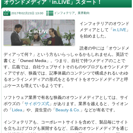
オウンドメディア「in.LIVE」スタート！
e
e
n
インフォテリア
業界動向
2017年02月23日 13:00
b
dI
a
インフォテリアのオウンド
o
n
メディアとして「
in.LIVE
」
o
を始めました。
k
読者の中には「オウンドメ
ディアって何？」という方もいらっしゃるかもしれません。英語で
書くと「Owned Media」。つまり、自社で持つメディアのことで
す。広義では、自社ウェブサイトそのものやブログもオウンドメデ
ィアですが、狭義では、記事体裁のコンテンツで構成されるいわゆ
るオンラインメディアの形式をとるサイトをオウンドメディアと呼
ぶケースも増えているようです。
ソフトウェア業界で有名な狭義のオウンドメディアとしては、サイ
ボウズの「
サイボウズ式
」があります。業界を越えると、ライオン
の「
Lidea
」や、資生堂の「
Beauty & Co.
」などが有名です。
インフォテリアも、コーポレートサイトを含めて、製品毎にサイト
を立ち上げブログも展開するなど、広義のオウンドメディアを通じ