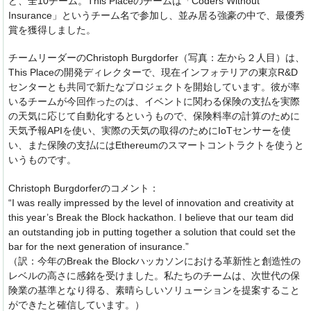
ど、全10チーム。This Placeのチームは「Coders Without
Insurance」というチーム名で参加し、並み居る強豪の中で、最優秀
賞を獲得しました。
チームリーダーのChristoph Burgdorfer（写真：左から２人目）は、
This Placeの開発ディレクターで、現在インフォテリアの東京R&D
センターとも共同で新たなプロジェクトを開始しています。彼が率
いるチームが今回作ったのは、イベントに関わる保険の支払を実際
の天気に応じて自動化するというもので、保険料率の計算のために
天気予報APIを使い、実際の天気の取得のためにIoTセンサーを使
い、また保険の支払にはEthereumのスマートコントラクトを使うと
いうものです。
Christoph Burgdorferのコメント：
“I was really impressed by the level of innovation and creativity at
this year’s Break the Block hackathon. I believe that our team did
an outstanding job in putting together a solution that could set the
bar for the next generation of insurance.”
（訳：今年のBreak the Blockハッカソンにおける革新性と創造性の
レベルの高さに感銘を受けました。私たちのチームは、次世代の保
険業の基準となり得る、素晴らしいソリューションを提案すること
ができたと確信しています。）