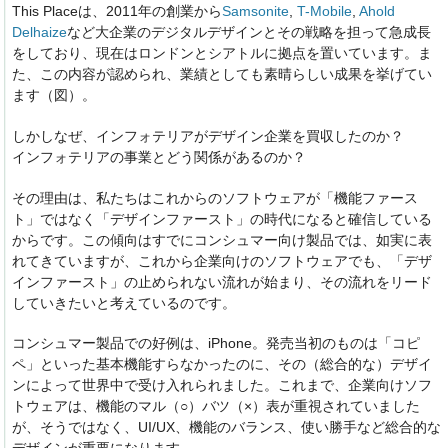
This Placeは、2011年の創業から
Samsonite
,
T-Mobile
,
Ahold
Delhaize
など大企業のデジタルデザインとその戦略を担って急成長
をしており、現在はロンドンとシアトルに拠点を置いています。ま
た、この内容が認められ、業績としても素晴らしい成果を挙げてい
ます（図）。
しかしなぜ、インフォテリアがデザイン企業を買収したのか？
インフォテリアの事業とどう関係があるのか？
その理由は、私たちはこれからのソフトウェアが「機能ファース
ト」ではなく「デザインファースト」の時代になると確信している
からです。この傾向はすでにコンシュマー向け製品では、如実に表
れてきていますが、これから企業向けのソフトウェアでも、「デザ
インファースト」の止められない流れが始まり、その流れをリード
していきたいと考えているのです。
コンシュマー製品での好例は、iPhone。発売当初のものは「コピ
ペ」といった基本機能すらなかったのに、その（総合的な）デザイ
ンによって世界中で受け入れられました。これまで、企業向けソフ
トウェアは、機能のマル（○）バツ（×）表が重視されていました
が、そうではなく、UI/UX、機能のバランス、使い勝手など総合的な