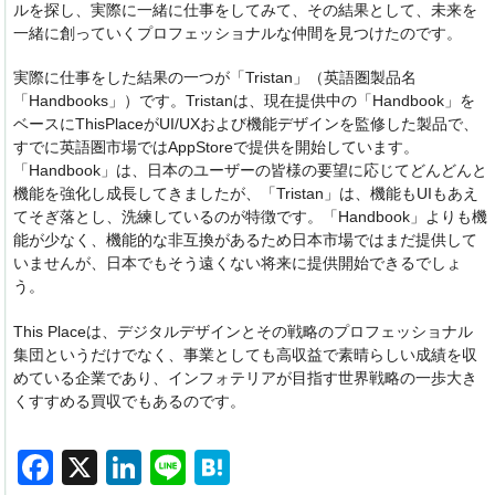
ルを探し、実際に一緒に仕事をしてみて、その結果として、未来を
一緒に創っていくプロフェッショナルな仲間を見つけたのです。
実際に仕事をした結果の一つが「Tristan」（英語圏製品名
「Handbooks」）です。Tristanは、現在提供中の「Handbook」を
ベースにThisPlaceがUI/UXおよび機能デザインを監修した製品で、
すでに英語圏市場ではAppStoreで提供を開始しています。
「Handbook」は、日本のユーザーの皆様の要望に応じてどんどんと
機能を強化し成長してきましたが、「Tristan」は、機能もUIもあえ
てそぎ落とし、洗練しているのが特徴です。「Handbook」よりも機
能が少なく、機能的な非互換があるため日本市場ではまだ提供して
いませんが、日本でもそう遠くない将来に提供開始できるでしょ
う。
This Placeは、デジタルデザインとその戦略のプロフェッショナル
集団というだけでなく、事業としても高収益で素晴らしい成績を収
めている企業であり、インフォテリアが目指す世界戦略の一歩大き
くすすめる買収でもあるのです。
F
X
Li
Li
H