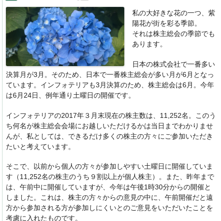
b
dI
a
私の大好きな花の一つ、紫
o
n
陽花が街を彩る季節。
o
それは株主総会の季節でも
あります。
k
日本の株式会社で一番多い
決算月が3月。そのため、
日本で一番株主総会が多い月が6月となっ
ています。
インフォテリアも3月決算のため、株主総会は6月。
今年
は6月24日、例年通り土曜日の開催です。
インフォテリアの2017年３月末現在の株主数は、11,252名。
このう
ち何名が株主総会会場にお越しいただけるかは当日までわか
りませ
んが、私としては、
できるだけ多くの株主の方々にご参加いただき
たいと考えています
。
そこで、以前から個人の方々が参加しやすい土曜日に開催していま
す（11,252名の株主のうち９割以上が個人株主）。
また、昨年まで
は、午前中に開催していますが、
今年は午後1時30分からの開催と
しました。これは、
株主の方々からの意見の中に、
午前開催だと遠
方から参加される方が参加しにくいとのご意見をい
ただいたことを
考慮に入れたものです。