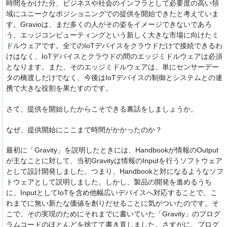
時間をかけた分、ビジネスや社会のインフラとして必要度の高い領
域にユニークなポジショニングでの提供を開始できたと考えていま
す。Gravioは、まだ多くの人がその姿をイメージできないであろ
う、エッジコンピューティングという新しく大きな市場に向けたミ
ドルウェアです。全てのIoTデバイスをクラウドだけで接続できるわ
けはなく、IoTデバイスとクラウドの間のエッジミドルウェアは必須
となります。また、そのエッジミドルウェアは、単にセンサーデー
タの橋渡しだけでなく、今後はIoTデバイスの制御とシステムとの連
携で大きな役割を果たすのです。
さて、提供を開始したからこそできる裏話をしましょうか。
なぜ、提供開始にここまで時間がかかったのか？
最初に「Gravity」を説明したときには、Handbookが情報のOutput
が主なことに対して、当初Gravityは情報のInputを行うソフトウェア
として設計開発しました。つまり、Handbookと対になるようなソフ
トウェアとして説明しました。しかし、製品の開発を進めるうち
に、InputとしてIoTを含め他幅広いデバイスへ対応することで、こ
れまでに無い新たな価値を創りだせることに気がついたのです。そ
こで、その実現のためにそれまでに書いていた「Gravity」のプログ
ラムコードのほとんどを捨てて書き直しました。さすがに、プログ