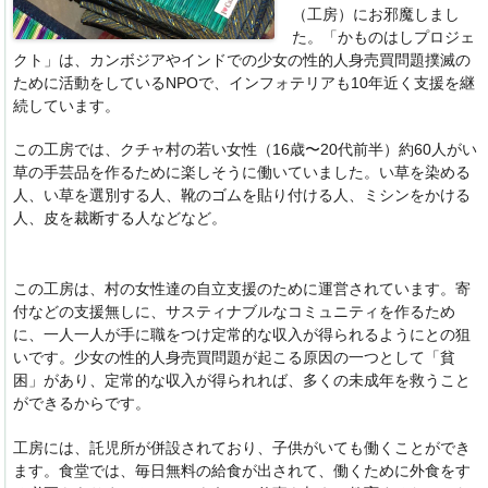
（工房）にお邪魔しまし
た。「かものはしプロジェ
クト」は、カンボジアやインドでの少女の性的人身売買問題撲滅の
ために活動をしているNPOで、インフォテリアも10年近く支援を継
続しています。
この工房では、クチャ村の若い女性（16歳〜20代前半）約60人がい
草の手芸品を作るために楽しそうに働いていました。い草を染める
人、い草を選別する人、靴のゴムを貼り付ける人、ミシンをかける
人、皮を裁断する人などなど。
この工房は、村の女性達の自立支援のために運営されています。寄
付などの支援無しに、サスティナブルなコミュニティを作るため
に、一人一人が手に職をつけ定常的な収入が得られるようにとの狙
いです。少女の性的人身売買問題が起こる原因の一つとして「貧
困」があり、定常的な収入が得られれば、多くの未成年を救うこと
ができるからです。
工房には、託児所が併設されており、子供がいても働くことができ
ます。食堂では、毎日無料の給食が出されて、働くために外食をす