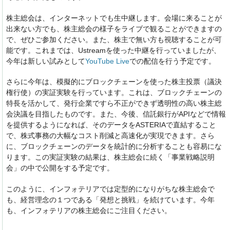
株主総会は、インターネットでも生中継します。
会場に来ることが
出来ない方でも、
株主総会の様子をライブで観ることができますの
で、
ぜひご参加ください。また、
株主で無い方も視聴することが可
能です。これまでは、
Ustreamを使った中継を行っていましたが、
今年は新しい試みとして
YouTube Live
での配信を行う予定です。
さらに今年は、模擬的にブロックチェーンを使った株主投票（
議決
権行使）の実証実験を行っています。これは、
ブロックチェーンの
特長を活かして、
発行企業ですら不正ができず透明性の高い株主総
会決議を目指した
ものです。また、今後、
信託銀行がAPIなどで情報
を提供するようになれば、
そのデータをASTERIAで直結すること
で、株式事務の大幅なコスト削
減と高速化が実現できます。さら
に、
ブロックチェーンのデータを統計的に分析することも容易にな
りま
す。この実証実験の結果は、株主総会に続く「事業戦略説明
会」
の中で公開をする予定です。
このように、
インフォテリアでは定型的になりがちな株主総会で
も、
経営理念の１つである「発想と挑戦」を続けています。今年
も、
インフォテリアの株主総会にご注目ください。