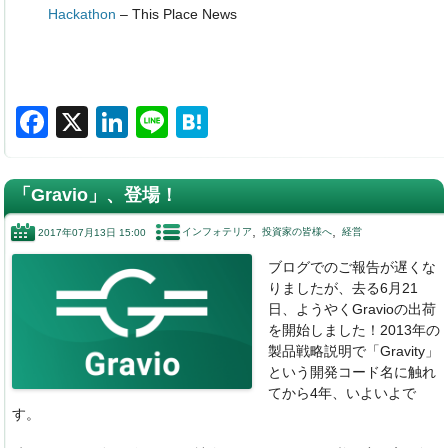
Hackathon
– This Place News
F
X
Li
Li
H
a
n
n
at
c
k
e
e
「Gravio」、登場！
e
e
n
インフォテリア
投資家の皆様へ
経営
2017年07月13日 15:00
b
dI
a
ブログでのご報告が遅くな
o
n
りましたが、去る6月21
o
日、ようやくGravioの出荷
を開始しました！2013年の
k
製品戦略説明で「Gravity」
という開発コード名に触れ
てから4年、いよいよで
す。