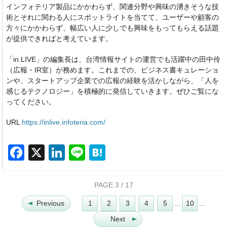
インフォテリア製品にかかわらず、関連分野や興味の湧きそうな技
術とそれに関わる人にスポットライトを当てて、ユーザーや顧客の
方々にかかわらず、幅広い人に少しでも興味をもってもらえる話題
が提供できればと考えています。
「in.LIVE」の編集長は、台湾情報サイトの運営でも活躍中の田中伶
（広報・IR室）が務めます。これまでの、ビジネス書キュレーショ
ンや、スタートアップ企業での広報の経験を活かしながら、「人を
感じるテクノロジー」を積極的に発信していきます。ぜひご覧にな
ってください。
URL
https://inlive.infoteria.com/
F
X
Li
Li
H
a
n
n
at
c
k
e
e
PAGE 3 / 17
e
e
n
Previous
1
2
3
4
5
...
10
...
b
dI
a
Next