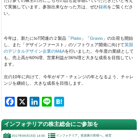
だけ多くの株主の方にこちらの話も是非聴いていただきたいと考え
て実施しています。参加出来なかった方は、ぜひ
録画
をご覧くださ
い。
今年は、新たにIoT関連の２製品「
Platio
」「
Gravio
」の出荷も開始
し、また「デザインファースト」のソフトウェア開発に向けて
英国
のデジタルデザイン企業のM&A
を行いました。今年度の業績として
も、売上高が60%増、営業利益が36%増と大きな成長を目指してい
ます。
次の10年に向けて、今年がギア・チェンジの年となるよう、チャレ
ンジを継続し、大きな成長を目指します。
F
X
Li
Li
H
a
n
n
at
c
k
e
e
インフォテリアの株主総会にご参加を
e
e
n
インフォテリア
投資家の皆様へ
経営
2017年06月15日 14:00