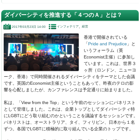
a
n
n
at
c
k
e
e
ダイバーシティを推進する「４つのＡ」とは？
e
e
n
インフォテリア
経営
2017年03月23日 14:00
b
dI
a
香港で開催されている
o
n
「
Pride and Prejudice
」と
o
いうフォーラム（英
Economist主催）に参加し
k
ています。これは、世界３
ヶ所（ロンドン、ニューヨ
ーク、香港）で同時開催されるダイバーシティをテーマとした会議
です。英国のEconomist主催ということもあって、昨夜のテロの影
響を心配しましたが、カンファレンスは予定通りに始まりました。
私は、「View from the Top」という午前のセッションにパネリスト
として登壇しました。これは、企業トップとしてダイバーシティ特
にLGBTにどう取り組むのかということを議論するセッションです。
パネリストは、オーストラリア、タイ、フィリピン、日本から１名
ずつ。各国でLGBTに積極的に取り組んでいる企業のトップです。