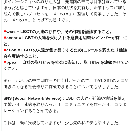
ダイバーシティへの取り組みは、先進国の中では日本は遅れている
ほうだと感じていますが、日本の現状を共有し、企業トップに取り
組んで欲しいプロセスを「４つのＡ」に整理して提案しました。そ
の「４つのＡ」とは以下の通りです。
A
ware = LBGTの人達の存在や、その課題を認識すること。
A
ccept = LGBTの人達を受け入れる意識を組織やメンバーが持つこ
と。
A
ction = LGBTの人達が働き易くするためにルールを変えたり勉強
会を実施すること。
A
ppeal = 自社の取り組みを社会に告知し、取り組みを連鎖させてい
くこと。
また、パネルの中では唯一のIT会社だったので、ITがLGBTの人達が
働き易くなる社会作りに貢献できることについても話しました。
SNS (Social Network Service)
：LGBTの人達が組織や地域を越え
て繋がり、連絡を取り合ったり、コミュニティを作ったり、コラボ
レーションすることができる。
これは、既に実現していますが、少し先の私の夢も語りました。