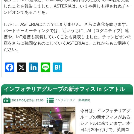
したことを報告しました。ASTERIAは、いまや押しも押されぬチャ
ンピオンであることを。
しかし、ASTERIAはここで止まりません。さらに進化を続けます。
パートナーミーティングでは、近いうちに、AI（コグニティブ）連
携や、IoT連携も実装していくことも発表しました。チャンピオンの
座をさらに強固なものにしていくASTERIAに、これからもご期待く
ださい。
F
X
Li
Li
H
a
n
n
at
c
k
e
e
インフォテリアグループの新オフィス in シアトル
e
e
n
インフォテリア
業界動向
2017年04月20日 15:00
b
dI
a
今日は、インフォテリアグ
o
n
ループの新オフィスがある
o
シアトルに来ています。本
日4月20日付けで、英国ロ