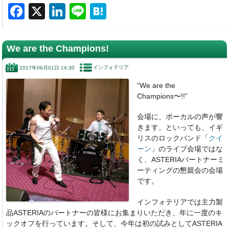
F
X
Li
Li
H
a
n
n
at
c
k
e
e
We are the Champions!
e
e
n
インフォテリア
2017年06月01日 14:30
b
dI
a
“We are the
o
n
Champions〜!!”
o
会場に、ボーカルの声が響
k
きます。といっても、イギ
リスのロックバンド「
クイ
ーン
」のライブ会場ではな
く、ASTERIAパートナーミ
ーティングの懇親会の会場
です。
インフォテリアでは主力製
品ASTERIAのパートナーの皆様にお集まりいただき、年に一度のキ
ックオフを行っています。そして、今年は初の試みとしてASTERIA