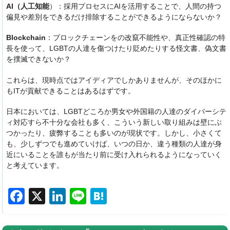
AI（人工知能
）：採用プロセスにAIを活用することで、人間の持つ
偏見や差別をできるだけ排除することができるようにならないか？
Blockchain
：ブロックチェーンをの改竄不能性や、真正性確認の特
長を使って、LGBTの人達を傷つけたり貶めたりする怪文書、偽文書
を撲滅できないか？
これらは、現時点ではアイディアでしかありませんが、そのほかに
もITが貢献できることはあるはずです。
日本においては、
LGBTどころか男女や外国籍の人達のダイバーシテ
ィ対応すら不十分な会社も多く、
こういう新しい取り組みは壁にぶ
つかったり、
疲弊することも多いのが現状です。しかし、小さくて
も、
少しずつでも進めていけば、いつの日か、
違う種類の人達が身
近にいることを誰もが当たり前に受け入
れられるようになっていく
と考えています。
F
X
Li
Li
H
a
n
n
at
c
k
e
e