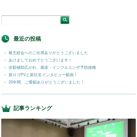
o
n
o
k
最近の投稿
株主総会へのご出席ありがとうございました
あけましておめでとうございます！
全額補助広がれ、風疹・インフルエンザ予防接種
新ロゴPVと新社名インタビュー動画！
20年間、ご愛顧ありがとうございました！
記事ランキング