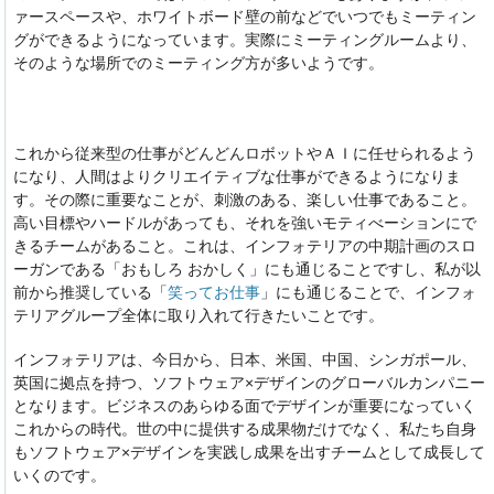
ァースペースや、ホワイトボード壁の前などでいつでもミーティン
グができるようになっています。実際にミーティングルームより、
そのような場所でのミーティング方が多いようです。
これから従来型の仕事がどんどんロボットやＡＩに任せられるよう
になり、人間はよりクリエイティブな仕事ができるようになりま
す。その際に重要なことが、刺激のある、楽しい仕事であること。
高い目標やハードルがあっても、それを強いモティべーションにで
きるチームがあること。これは、インフォテリアの中期計画のスロ
ーガンである「おもしろ おかしく」にも通じることですし、私が以
前から推奨している「
笑ってお仕事
」にも通じることで、インフォ
テリアグループ全体に取り入れて行きたいことです。
インフォテリアは、今日から、日本、米国、中国、シンガポール、
英国に拠点を持つ、ソフトウェア×デザインのグローバルカンパニー
となります。ビジネスのあらゆる面でデザインが重要になっていく
これからの時代。世の中に提供する成果物だけでなく、私たち自身
もソフトウェア×デザインを実践し成果を出すチームとして成長して
いくのです。