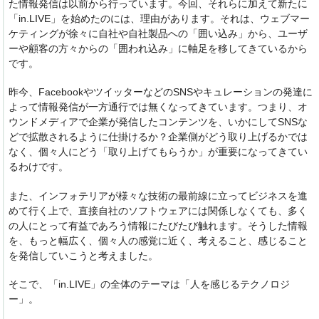
た情報発信は以前から行っています。今回、それらに加えて新たに
「in.LIVE」を始めたのには、理由があります。それは、ウェブマー
ケティングが徐々に自社や自社製品への「囲い込み」から、ユーザ
ーや顧客の方々からの「囲われ込み」に軸足を移してきているから
です。
昨今、FacebookやツイッターなどのSNSやキュレーションの発達に
よって情報発信が一方通行では無くなってきています。つまり、オ
ウンドメディアで企業が発信したコンテンツを、いかにしてSNSな
どで拡散されるように仕掛けるか？企業側がどう取り上げるかでは
なく、個々人にどう「取り上げてもらうか」が重要になってきてい
るわけです。
また、インフォテリアが様々な技術の最前線に立ってビジネスを進
めて行く上で、直接自社のソフトウェアには関係しなくても、多く
の人にとって有益であろう情報にたびたび触れます。そうした情報
を、
もっと幅広く、個々人の感覚に近く、考えること、感じること
を発信していこうと考えました。
そこで、「in.LIVE」の全体のテーマは「人を感じるテクノロジ
ー」。