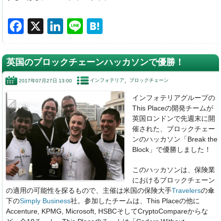
F
X
Li
Li
H
a
n
n
at
c
k
e
e
英国のブロックチェーンハッカソンで優勝！
e
e
n
インフォテリア
ブロックチェーン
2017年07月27日 13:00
b
dI
a
インフォテリアグループの
o
n
This Placeの開発チームが
o
英国ロンドンで先週末に開
催された、ブロックチェー
k
ンのハッカソン「Break the
Block」で優勝しました！
このハッカソンは、保険業
におけるブロックチェーン
の適用の可能性を探るもので、主催は米国の保険大手
Travelers
の傘
下の
Simply Business
社。参加したチームは、This Placeの他に
Accenture, KPMG, Microsoft, HSBCそしてCryptoCompareからな