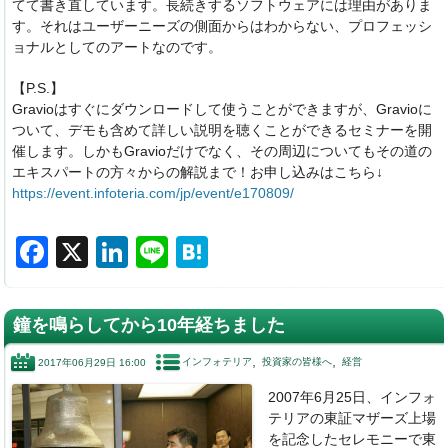
てて書き直しています。長続きするソフトウェアには理由がありま
す。それはユーザーニーズの側面からはわからない、プロフェッシ
ョナルとしてのアートなのです。
【P.S.】
Gravioはすぐにダウンロードして使うことができますが、Gravioに
ついて、デモも含めて詳しい説明を聴くことができるセミナーを開
催します。しかもGravioだけでなく、その周辺についてもその道の
エキスパートの方々からの解説まで！お申し込みはこちら↓
https://event.infoteria.com/jp/event/e170809/
F
X
Li
Li
H
a
n
n
at
c
k
e
e
鐘を鳴らしてから10年経ちました
e
e
n
インフォテリア
投資家の皆様へ
経営
2017年06月29日 16:00
b
dI
a
2007年6月25日、インフォ
o
n
テリアの東証マザーズ上場
o
を記念したセレモニーで東