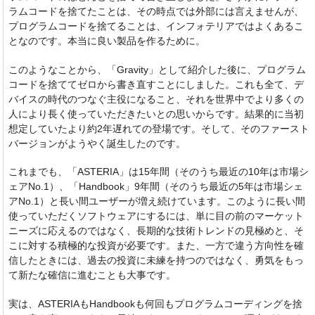
ラムコードを捨てたことは、その時点では外部には言えませんが、
プログラムコードを捨てることは、インフォテリアではよくあるこ
となのです。本当に良い製品を作るために。
このようなことから、「Gravity」として紹介した後に、プログラム
コードを捨ててゼロから書き直すことにしました。これも全て、デ
バイスの時代のつなぐ主役になること、それを世界中でより多くの
人により長く使っていただきたいとの思いからです。結果的に当初
想定していたより約2年遅れての登場です。そして、そのファースト
バージョンがようやく誕生したのです。
これまでも、「ASTERIA」は15年間（そのうち最近の10年は市場シ
ェアNo.1）、「Handbook」9年間（そのうち最近の5年は市場シェ
アNo.1）と長い間ユーザーが増え続けています。このように長い間
使っていただくソフトウェアにするには、単に目の前のマーケット
ニーズに応えるのではなく、長期的な技術トレンドの見極めと、そ
こに対する積極的な投資が必要です。また、一方で違う方向性を確
信したときには、過去の投資に未練を持つのではなく、勇気をもっ
て新たな確信に進むことも大事です。
実は、ASTERIAもHandbookも何回もプログラムコーディングを捨