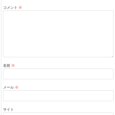
b
dI
a
コメント
※
o
n
o
k
名前
※
メール
※
サイト