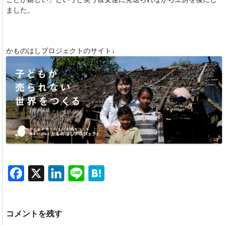
ました。
かものはしプロジェクトのサイト↓
F
X
Li
Li
H
a
n
n
at
c
k
e
e
コメントを残す
e
e
n