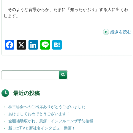
そのような背景からか、たまに「知ったかぶり」する人に出くわ
します。
続きを読む
F
X
Li
Li
H
a
n
n
at
c
k
e
e
e
e
n
b
dI
a
o
n
最近の投稿
o
株主総会へのご出席ありがとうございました
k
あけましておめでとうございます！
全額補助広がれ、風疹・インフルエンザ予防接種
新ロゴPVと新社名インタビュー動画！