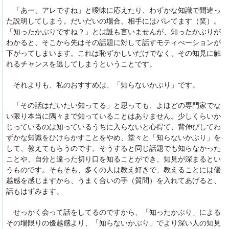
「あー、アレですね」と曖昧に応えたり、わずかな知識で間違っ
た説明してしまう。だいだいの場合、相手にはバレてます（笑）。
「知ったかぶりですね？」とは誰も言いませんが、知ったかぶりが
わかると、そこから先はその話題に対して話すモティべーションが
下がってしまいます。これは恥ずかしいだけでなく、その知見に触
れるチャンスを逃してしまうということです。
それよりも、私のおすすめは、「知らないかぶり」です。
「その話はだいたい知ってる」と思っても、よほどの専門家でな
い限り本当に隅々まで知っていることはありません。少しくらいか
じっているのは知っているうちに入らないと心得て、背伸びしてわ
ずかな知識をひけらかすことをやめ、堂々と「知らないかぶり」を
して、教えてもらうのです。そうすると同じ話題でも知らなかった
ことや、自分と違った切り口を知ることができ、知見が深まるとい
うものです。そもそも、多くの人は教え好きで、教えることには優
越感を感じますから、うまく合いの手（質問）を入れてあげると、
話もはずみます。
せっかく会って話をしてるのですから、「知ったかぶり」による
その場限りの優越感より、「知らないかぶり」でより深い人の知見