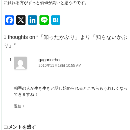
に触れる方がずっと価値が高いと思うのです。
F
X
Li
Li
H
a
n
n
at
c
k
e
e
1 thoughts on “
「知ったかぶり」より「知らないかぶ
り」
”
e
e
n
b
dI
a
gagarincho
o
n
2010年11月18日 10:55 AM
o
k
相手の人が生き生きと話し始められるとこちらもうれしくなっ
てきますね！
↓
返信
コメントを残す